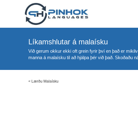
Líkamshlutar á malaísku
Við gerum okkur ekki oft grein fyrir því en það er miki
manna á malaísku til að hjálpa þér við það. Skoðaðu nám
<
Lærðu Malaísku