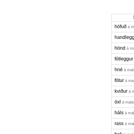
höfuð
á m
handlegg
hönd
á m
fótleggur
hné
á mal
fótur
á ma
kviður
á 
öxl
á mala
háls
á ma
rass
á ma