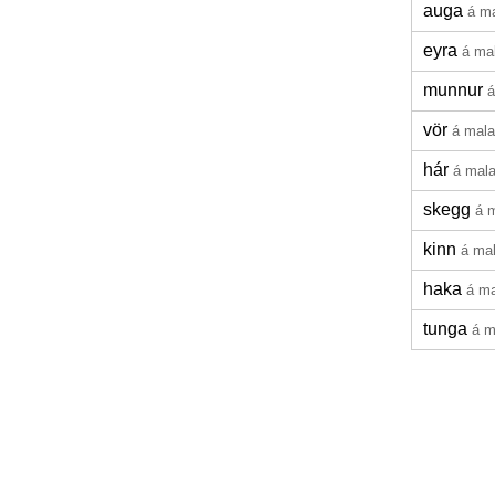
auga
á m
eyra
á ma
munnur
á
vör
á mala
hár
á mal
skegg
á 
kinn
á ma
haka
á ma
tunga
á m