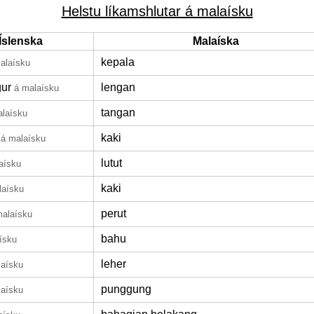
Helstu líkamshlutar á malaísku
Íslenska
Malaíska
kepala
alaísku
ur
lengan
á malaísku
tangan
alaísku
kaki
á malaísku
lutut
aísku
kaki
laísku
perut
malaísku
bahu
ísku
leher
laísku
punggung
laísku