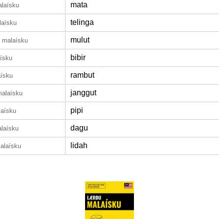
mata
alaísku
telinga
laísku
mulut
 malaísku
bibir
ísku
rambut
aísku
janggut
malaísku
pipi
laísku
dagu
laísku
lidah
alaísku