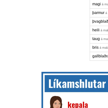
magi
á ma
þarmur
á
þvagblað
heili
á ma
taug
á ma
bris
á mal
gallblaðr