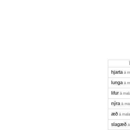
hjarta
á m
lunga
á m
lifur
á mal
nýra
á ma
æð
á mal
slagæð
á