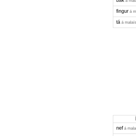
bak
á mal
fingur
á m
tá
á malaí
nef
á mala