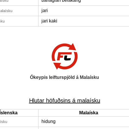
bahagian belakang
aísku
jari
alaísku
jari kaki
sku
Ókeypis leifturspjöld á Malaísku
Hlutar höfuðsins á malaísku
Íslenska
Malaíska
hidung
ísku