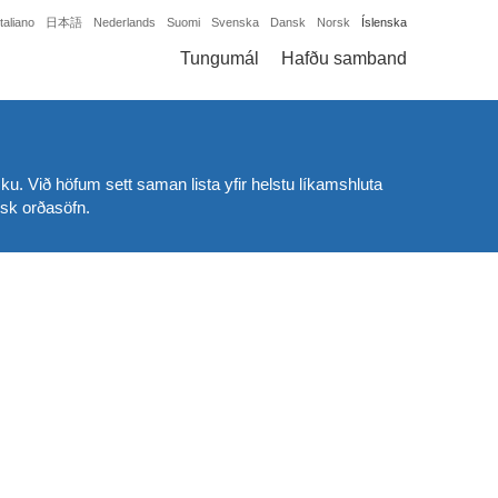
Italiano
日本語
Nederlands
Suomi
Svenska
Dansk
Norsk
Íslenska
Tungumál
Hafðu samband
ku. Við höfum sett saman lista yfir helstu líkamshluta
ísk orðasöfn.