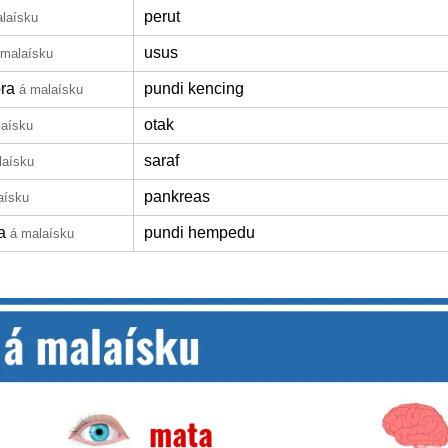
perut
laísku
usus
 malaísku
ra
pundi kencing
á malaísku
otak
laísku
saraf
laísku
pankreas
aísku
a
pundi hempedu
á malaísku