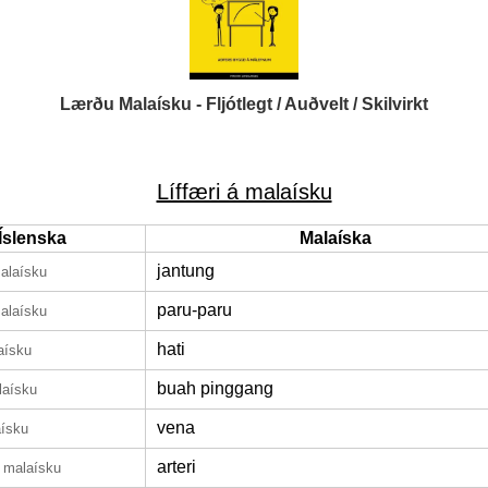
Lærðu Malaísku - Fljótlegt / Auðvelt / Skilvirkt
Líffæri á malaísku
Íslenska
Malaíska
jantung
alaísku
paru-paru
alaísku
hati
aísku
buah pinggang
laísku
vena
aísku
arteri
 malaísku