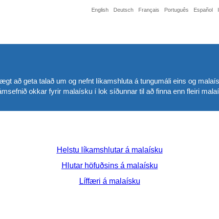
English
Deutsch
Français
Português
Español
lvægt að geta talað um og nefnt líkamshluta á tungumáli eins og malaís
sefnið okkar fyrir malaísku í lok síðunnar til að finna enn fleiri mala
Helstu líkamshlutar á malaísku
Hlutar höfuðsins á malaísku
Líffæri á malaísku