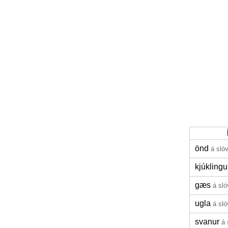
önd
á sló
kjúklingu
gæs
á sl
ugla
á sl
svanur
á 