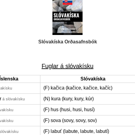
Slóvakíska Orðasafnsbók
Fuglar á slóvakísku
Íslenska
Slóvakíska
(F) kačica (kačice, kačice, kačíc)
vakísku
r
(N) kura (kury, kury, kúr)
á slóvakísku
(F) hus (husi, husi, husí)
óvakísku
(F) sova (sovy, sovy, sov)
óvakísku
(F) labuť (labute, labute, labutí)
slóvakísku