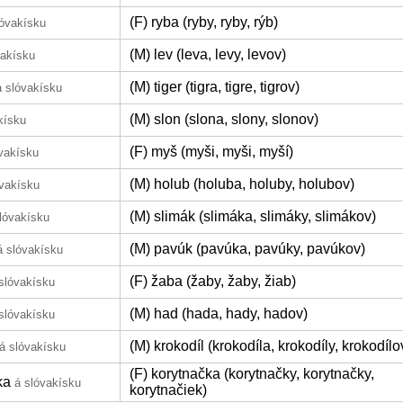
(F) ryba (ryby, ryby, rýb)
lóvakísku
(M) lev (leva, levy, levov)
vakísku
(M) tiger (tigra, tigre, tigrov)
á slóvakísku
(M) slon (slona, slony, slonov)
kísku
(F) myš (myši, myši, myší)
vakísku
(M) holub (holuba, holuby, holubov)
óvakísku
(M) slimák (slimáka, slimáky, slimákov)
lóvakísku
(M) pavúk (pavúka, pavúky, pavúkov)
á slóvakísku
(F) žaba (žaby, žaby, žiab)
slóvakísku
(M) had (hada, hady, hadov)
slóvakísku
(M) krokodíl (krokodíla, krokodíly, krokodílo
á slóvakísku
(F) korytnačka (korytnačky, korytnačky,
ka
á slóvakísku
korytnačiek)