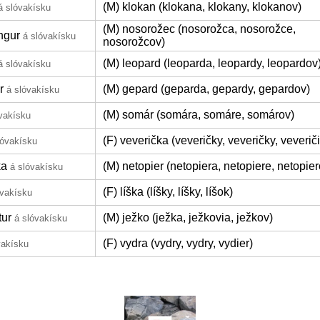
(M) klokan (klokana, klokany, klokanov)
á slóvakísku
(M) nosorožec (nosorožca, nosorožce,
ngur
á slóvakísku
nosorožcov)
(M) leopard (leoparda, leopardy, leopardov
á slóvakísku
r
(M) gepard (geparda, gepardy, gepardov)
á slóvakísku
(M) somár (somára, somáre, somárov)
vakísku
(F) veverička (veveričky, veveričky, veverič
lóvakísku
ka
(M) netopier (netopiera, netopiere, netopier
á slóvakísku
(F) líška (líšky, líšky, líšok)
óvakísku
tur
(M) ježko (ježka, ježkovia, ježkov)
á slóvakísku
(F) vydra (vydry, vydry, vydier)
vakísku