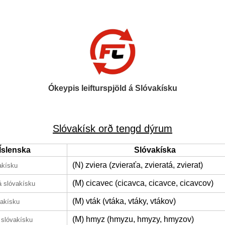
Ókeypis leifturspjöld á Slóvakísku
Slóvakísk orð tengd dýrum
Íslenska
Slóvakíska
(N) zviera (zvieraťa, zvieratá, zvierat)
akísku
(M) cicavec (cicavca, cicavce, cicavcov)
á slóvakísku
(M) vták (vtáka, vtáky, vtákov)
vakísku
(M) hmyz (hmyzu, hmyzy, hmyzov)
 slóvakísku