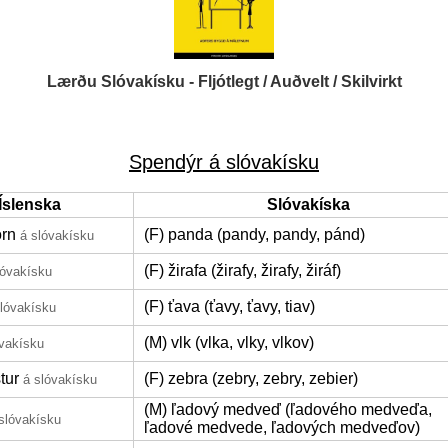
Lærðu Slóvakísku - Fljótlegt / Auðvelt / Skilvirkt
Spendýr á slóvakísku
Íslenska
Slóvakíska
rn
(F) panda (pandy, pandy, pánd)
á slóvakísku
(F) žirafa (žirafy, žirafy, žiráf)
lóvakísku
(F) ťava (ťavy, ťavy, tiav)
slóvakísku
(M) vlk (vlka, vlky, vlkov)
óvakísku
tur
(F) zebra (zebry, zebry, zebier)
á slóvakísku
(M) ľadový medveď (ľadového medveďa,
slóvakísku
ľadové medvede, ľadových medveďov)