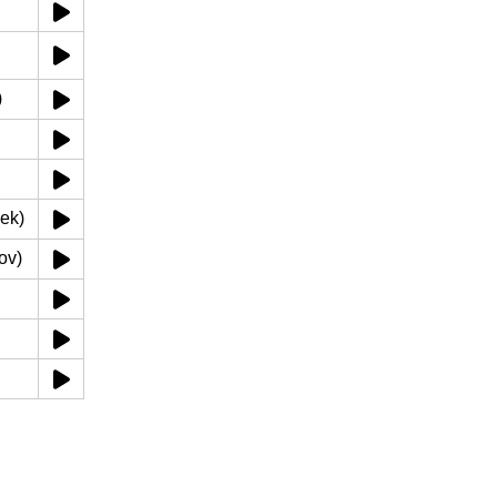
)
iek)
ov)