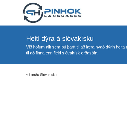
Heiti dýra á slóvakísku
Við höfum allt sem þú þarft til að læra hvað dýrin heit
til að finna enn fleiri slóvakísk orðasöfn.
<
Lærðu Slóvakísku