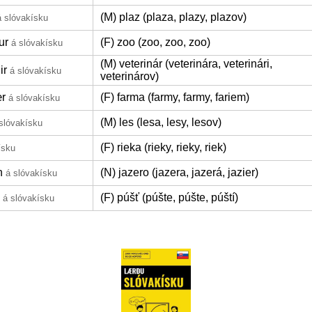
(M) plaz (plaza, plazy, plazov)
á slóvakísku
ur
(F) zoo (zoo, zoo, zoo)
á slóvakísku
(M) veterinár (veterinára, veterinári,
ir
á slóvakísku
veterinárov)
r
(F) farma (farmy, farmy, fariem)
á slóvakísku
(M) les (lesa, lesy, lesov)
slóvakísku
(F) rieka (rieky, rieky, riek)
ísku
n
(N) jazero (jazera, jazerá, jazier)
á slóvakísku
(F) púšť (púšte, púšte, púští)
á slóvakísku