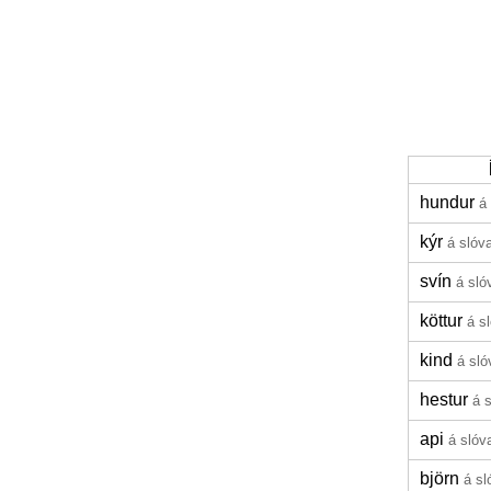
hundur
á
kýr
á slóv
svín
á sló
köttur
á s
kind
á sló
hestur
á 
api
á slóv
björn
á sl