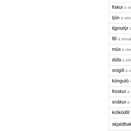
fiskur
á s
ljón
á sló
tígrisdýr
fíll
á slóva
mús
á sló
dúfa
á sl
snigill
á s
könguló
froskur
á 
snákur
á 
krókódíll
skjaldba