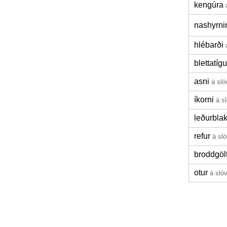
kengúra
nashyrni
hlébarði
blettatígu
asni
á sló
íkorni
á s
leðurbla
refur
á sl
broddgöl
otur
á sló