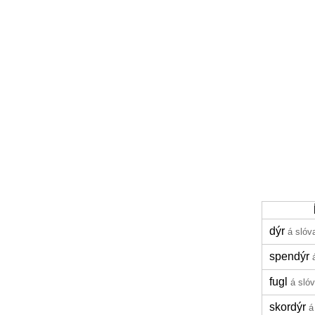
dýr
á slóv
spendýr
fugl
á sló
skordýr
á