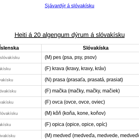
Sjávardýr á slóvakísku
Heiti á 20 algengum dýrum á slóvakísku
Íslenska
Slóvakíska
(M) pes (psa, psy, psov)
 slóvakísku
(F) krava (kravy, kravy, kráv)
akísku
(N) prasa (prasaťa, prasatá, prasiat)
vakísku
(F) mačka (mačky, mačky, mačiek)
lóvakísku
(F) ovca (ovce, ovce, oviec)
vakísku
(M) kôň (koňa, kone, koňov)
slóvakísku
(F) opica (opice, opice, opíc)
akísku
(M) medveď (medveďa, medvede, medveď
óvakísku