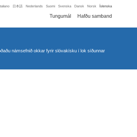
Italiano
日本語
Nederlands
Suomi
Svenska
Dansk
Norsk
Íslenska
Tungumál
Hafðu samband
koðaðu námsefnið okkar fyrir slóvakísku í lok síðunnar