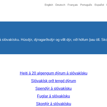
English
Deutsch
Français
Português
Español
a á slóvakísku. Húsdýr, dýragarðsdýr og villt dýr, við höfum þau öll. S
Heiti á 20 algengum dýrum á slóvakísku
Slóvakísk orð tengd dýrum
Spendýr á slóvakísku
Fuglar á slóvakísku
Skordýr á slóvakísku