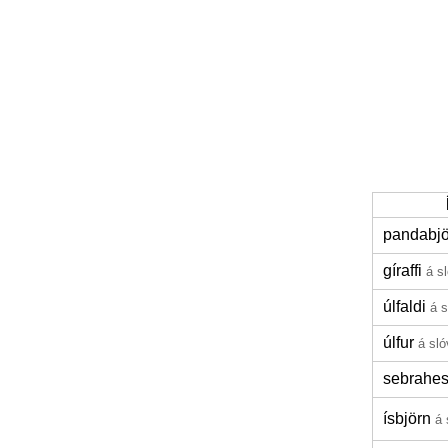
pandabjö
gíraffi
á s
úlfaldi
á 
úlfur
á sl
sebrahes
ísbjörn
á 