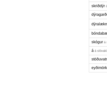
skriðdýr
dýragarð
dýralækn
bóndabæ
skógur
á 
á
á slóvak
stöðuvat
eyðimörk