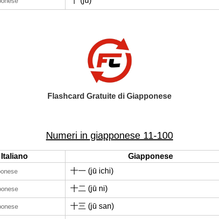
十 (jū)
pponese
Flashcard Gratuite di Giapponese
Numeri in giapponese 11-100
Italiano
Giapponese
十一 (jū ichi)
ponese
十二 (jū ni)
pponese
十三 (jū san)
pponese