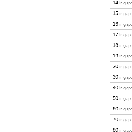
14
in gia
15
in gia
16
in gia
17
in gia
18
in gia
19
in gia
20
in gia
30
in gia
40
in gia
50
in gia
60
in gia
70
in gia
80
in gia