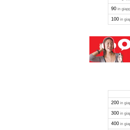
90
in gia
100
in gi
200
in gi
300
in gi
400
in gi