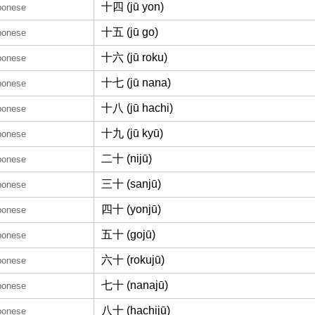
十四 (jū yon)
pponese
十五 (jū go)
pponese
十六 (jū roku)
pponese
十七 (jū nana)
pponese
十八 (jū hachi)
pponese
十九 (jū kyū)
pponese
二十 (nijū)
pponese
三十 (sanjū)
pponese
四十 (yonjū)
pponese
五十 (gojū)
pponese
六十 (rokujū)
pponese
七十 (nanajū)
pponese
八十 (hachijū)
pponese