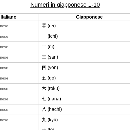
Numeri in giapponese 1-10
Italiano
Giapponese
零 (rei)
onese
一 (ichi)
onese
二 (ni)
onese
三 (san)
onese
四 (yon)
onese
五 (go)
onese
六 (roku)
onese
七 (nana)
onese
八 (hachi)
onese
九 (kyū)
onese