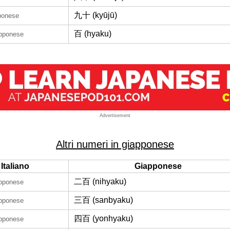
九十 (kyūjū)
pponese
百 (hyaku)
apponese
Advertisement
Altri numeri in giapponese
Italiano
Giapponese
二百 (nihyaku)
apponese
三百 (sanbyaku)
apponese
四百 (yonhyaku)
apponese