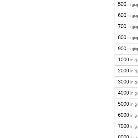
500
in gi
600
in gi
700
in gi
800
in gi
900
in gi
1000
in g
2000
in g
3000
in g
4000
in g
5000
in g
6000
in g
7000
in g
8000
in g