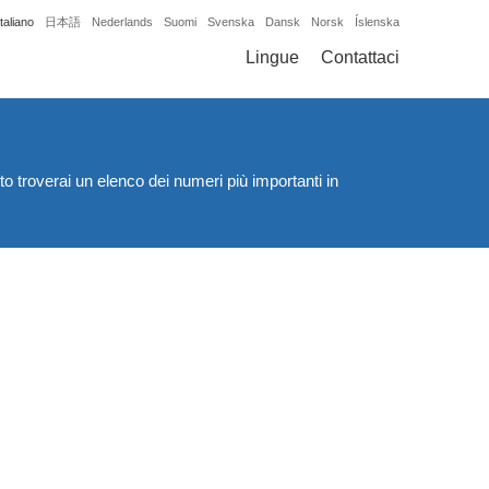
Italiano
日本語
Nederlands
Suomi
Svenska
Dansk
Norsk
Íslenska
Lingue
Contattaci
o troverai un elenco dei numeri più importanti in