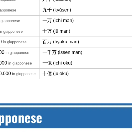
九千 (kyūsen)
iapponese
一万 (ichi man)
n giapponese
十万 (jū man)
in giapponese
0
百万 (hyaku man)
in giapponese
00
一千万 (issen man)
in giapponese
000
一億 (ichi oku)
in giapponese
0.000
十億 (jū oku)
in giapponese