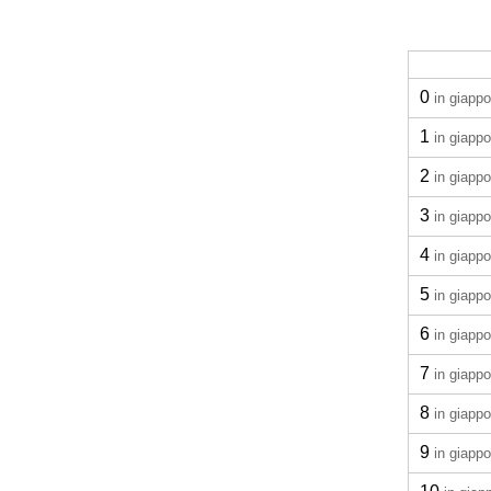
0
in giapp
1
in giapp
2
in giapp
3
in giapp
4
in giapp
5
in giapp
6
in giapp
7
in giapp
8
in giapp
9
in giapp