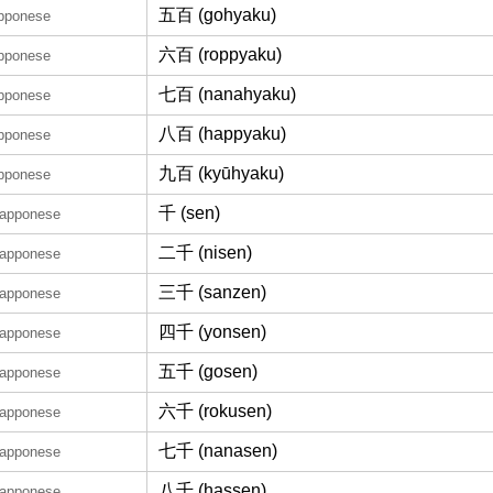
五百 (gohyaku)
apponese
六百 (roppyaku)
apponese
七百 (nanahyaku)
apponese
八百 (happyaku)
apponese
九百 (kyūhyaku)
apponese
千 (sen)
iapponese
二千 (nisen)
iapponese
三千 (sanzen)
iapponese
四千 (yonsen)
iapponese
五千 (gosen)
iapponese
六千 (rokusen)
iapponese
七千 (nanasen)
iapponese
八千 (hassen)
iapponese