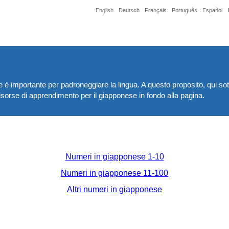
English
Deutsch
Français
Português
Español
 importante per padroneggiare la lingua. A questo proposito, qui sott
 risorse di apprendimento per il giapponese in fondo alla pagina.
Numeri in giapponese 1-10
Numeri in giapponese 11-100
Altri numeri in giapponese