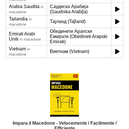
Arabia Saudita
Саудиска Арабија
in
(Saudiska Arabiǰa)
macedone
Tailandia
in
Тајланд (Taǰland)
macedone
Обединети Арапски
Emirati Arabi
Емирати (Obedineti Arapski
Uniti
in macedone
Emirati)
Vietnam
in
Виетнам (Vietnam)
macedone
Impara il Macedone - Velocemente / Facilmente /
Efficiente