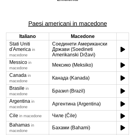
Paesi americani in macedone
Italiano
Macedone
Stati Uniti
Соединети Американски
d'America
Држави (Soedineti
in
Amerikanski Državi)
macedone
Messico
in
Мексико (Meksiko)
macedone
Canada
in
Канада (Kanada)
macedone
Brasile
in
Бразил (Brazil)
macedone
Argentina
in
Аргентина (Argentina)
macedone
Cile
Чиле (Čile)
in macedone
Bahamas
in
Бахами (Bahami)
macedone