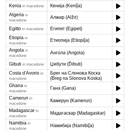
Kenia
Кенија (Keniǰa)
in macedone
Algeria
in
Алжир (Alžir)
macedone
Egitto
Египет (Egipet)
in macedone
Etiopia
in
Етиопија (Etiopiǰa)
macedone
Angola
in
Ангола (Angola)
macedone
Gibuti
Џибути (D̂ibuti)
in macedone
Costa d'Avorio
Брег на Слонова Коска
in
(Breg na Slonova Koska)
macedone
Ghana
in
Гана (Gana)
macedone
Camerun
in
Камерун (Kamerun)
macedone
Madagascar
in
Мадагаскар (Madagaskar)
macedone
Namibia
in
Намибија (Namibiǰa)
macedone