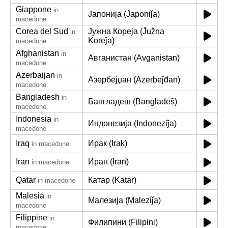
Giappone
in
Јапонија (J̌aponiǰa)
macedone
Corea del Sud
Јужна Кореја (J̌užna
in
Koreǰa)
macedone
Afghanistan
in
Авганистан (Avganistan)
macedone
Azerbaijan
in
Азербејџан (Azerbeǰd̂an)
macedone
Bangladesh
in
Бангладеш (Bangladeš)
macedone
Indonesia
in
Индонезија (Indoneziǰa)
macedone
Iraq
Ирак (Irak)
in macedone
Iran
Иран (Iran)
in macedone
Qatar
Катар (Katar)
in macedone
Malesia
in
Малезија (Maleziǰa)
macedone
Filippine
in
Филипини (Filipini)
macedone