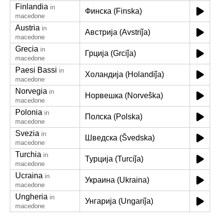
Finlandia
in
Финска (Finska)
macedone
Austria
in
Австрија (Avstriǰa)
macedone
Grecia
in
Грција (Grciǰa)
macedone
Paesi Bassi
in
Холандија (Holandiǰa)
macedone
Norvegia
in
Норвешка (Norveška)
macedone
Polonia
in
Полска (Polska)
macedone
Svezia
in
Шведска (Švedska)
macedone
Turchia
in
Турција (Turciǰa)
macedone
Ucraina
in
Украина (Ukraina)
macedone
Ungheria
in
Унгарија (Ungariǰa)
macedone