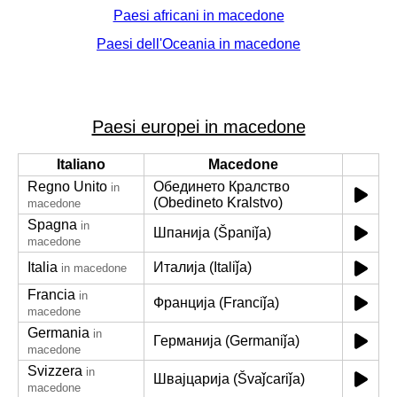
Paesi africani in macedone
Paesi dell'Oceania in macedone
Paesi europei in macedone
Italiano
Macedone
Regno Unito
Обединето Кралство
in
(Obedineto Kralstvo)
macedone
Spagna
in
Шпанија (Španiǰa)
macedone
Italia
Италија (Italiǰa)
in macedone
Francia
in
Франција (Franciǰa)
macedone
Germania
in
Германија (Germaniǰa)
macedone
Svizzera
in
Швајцарија (Švaǰcariǰa)
macedone