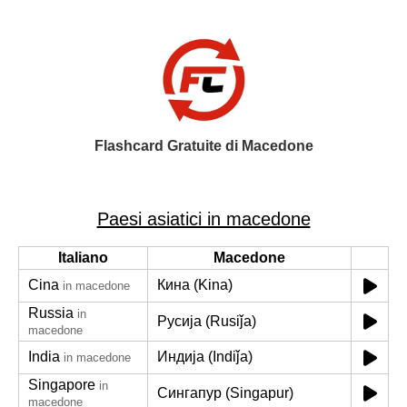
Flashcard Gratuite di Macedone
Paesi asiatici in macedone
Italiano
Macedone
Cina
Кина (Kina)
in macedone
Russia
in
Русија (Rusiǰa)
macedone
India
Индија (Indiǰa)
in macedone
Singapore
in
Сингапур (Singapur)
macedone