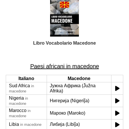
Libro Vocabolario Macedone
Paesi africani in macedone
Italiano
Macedone
Sud Africa
Јужна Африка (J̌užna
in
Afrika)
macedone
Nigeria
in
Нигерија (Nigeriǰa)
macedone
Marocco
in
Мароко (Maroko)
macedone
Libia
Либија (Libiǰa)
in macedone