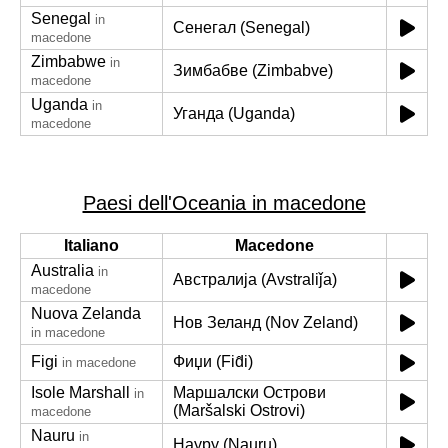
Senegal
in
Сенегал (Senegal)
macedone
Zimbabwe
in
Зимбабве (Zimbabve)
macedone
Uganda
in
Уганда (Uganda)
macedone
Paesi dell'Oceania in macedone
Italiano
Macedone
Australia
in
Австралија (Avstraliǰa)
macedone
Nuova Zelanda
Нов Зеланд (Nov Zeland)
in macedone
Figi
Фиџи (Fid̂i)
in macedone
Isole Marshall
Маршалски Острови
in
(Maršalski Ostrovi)
macedone
Nauru
in
Науру (Nauru)