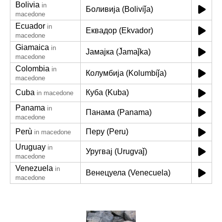
Bolivia
in
Боливија (Boliviǰa)
macedone
Ecuador
in
Еквадор (Ekvador)
macedone
Giamaica
in
Јамајка (J̌amaǰka)
macedone
Colombia
in
Колумбија (Kolumbiǰa)
macedone
Cuba
Куба (Kuba)
in macedone
Panama
in
Панама (Panama)
macedone
Perù
Перу (Peru)
in macedone
Uruguay
in
Уругвај (Urugvaǰ)
macedone
Venezuela
in
Венецуела (Venecuela)
macedone