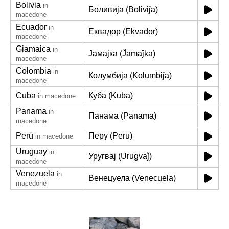
Bolivia
in
Боливија (Boliviǰa)
macedone
Ecuador
in
Еквадор (Ekvador)
macedone
Giamaica
in
Јамајка (J̌amaǰka)
macedone
Colombia
in
Колумбија (Kolumbiǰa)
macedone
Cuba
Куба (Kuba)
in macedone
Panama
in
Панама (Panama)
macedone
Perù
Перу (Peru)
in macedone
Uruguay
in
Уругвај (Urugvaǰ)
macedone
Venezuela
in
Венецуела (Venecuela)
macedone