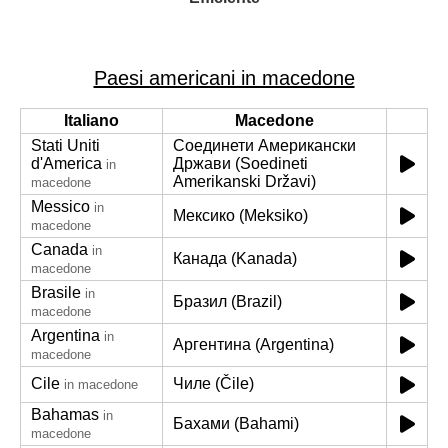
Paesi americani in macedone
Italiano
Macedone
Stati Uniti
Соединети Американски
d'America
Држави (Soedineti
in
Amerikanski Državi)
macedone
Messico
in
Мексико (Meksiko)
macedone
Canada
in
Канада (Kanada)
macedone
Brasile
in
Бразил (Brazil)
macedone
Argentina
in
Аргентина (Argentina)
macedone
Cile
Чиле (Čile)
in macedone
Bahamas
in
Бахами (Bahami)
macedone