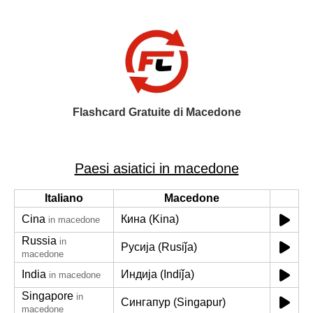
Flashcard Gratuite di Macedone
Paesi asiatici in macedone
Italiano
Macedone
Cina
Кина (Kina)
in macedone
Russia
in
Русија (Rusiǰa)
macedone
India
Индија (Indiǰa)
in macedone
Singapore
in
Сингапур (Singapur)
macedone