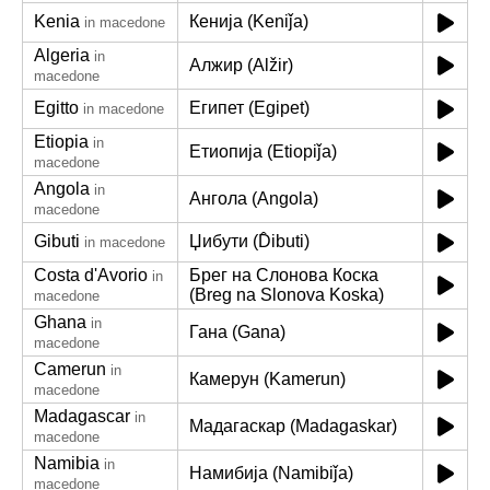
Kenia
Кенија (Keniǰa)
in macedone
Algeria
in
Алжир (Alžir)
macedone
Egitto
Египет (Egipet)
in macedone
Etiopia
in
Етиопија (Etiopiǰa)
macedone
Angola
in
Ангола (Angola)
macedone
Gibuti
Џибути (D̂ibuti)
in macedone
Costa d'Avorio
Брег на Слонова Коска
in
(Breg na Slonova Koska)
macedone
Ghana
in
Гана (Gana)
macedone
Camerun
in
Камерун (Kamerun)
macedone
Madagascar
in
Мадагаскар (Madagaskar)
macedone
Namibia
in
Намибија (Namibiǰa)
macedone