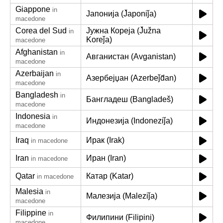
Giappone
in
Јапонија (J̌aponiǰa)
macedone
Corea del Sud
Јужна Кореја (J̌užna
in
Koreǰa)
macedone
Afghanistan
in
Авганистан (Avganistan)
macedone
Azerbaijan
in
Азербејџан (Azerbeǰd̂an)
macedone
Bangladesh
in
Бангладеш (Bangladeš)
macedone
Indonesia
in
Индонезија (Indoneziǰa)
macedone
Iraq
Ирак (Irak)
in macedone
Iran
Иран (Iran)
in macedone
Qatar
Катар (Katar)
in macedone
Malesia
in
Малезија (Maleziǰa)
macedone
Filippine
in
Филипини (Filipini)
macedone