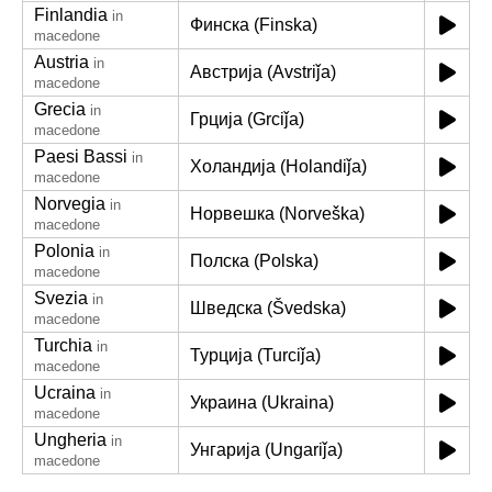
Finlandia
in
Финска (Finska)
macedone
Austria
in
Австрија (Avstriǰa)
macedone
Grecia
in
Грција (Grciǰa)
macedone
Paesi Bassi
in
Холандија (Holandiǰa)
macedone
Norvegia
in
Норвешка (Norveška)
macedone
Polonia
in
Полска (Polska)
macedone
Svezia
in
Шведска (Švedska)
macedone
Turchia
in
Турција (Turciǰa)
macedone
Ucraina
in
Украина (Ukraina)
macedone
Ungheria
in
Унгарија (Ungariǰa)
macedone