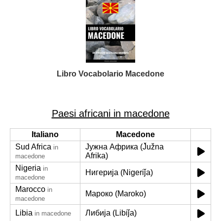
Libro Vocabolario Macedone
Paesi africani in macedone
Italiano
Macedone
Sud Africa
Јужна Африка (J̌užna
in
Afrika)
macedone
Nigeria
in
Нигерија (Nigeriǰa)
macedone
Marocco
in
Мароко (Maroko)
macedone
Libia
Либија (Libiǰa)
in macedone