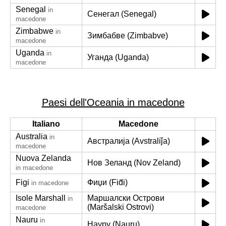
Senegal
in
Сенегал (Senegal)
macedone
Zimbabwe
in
Зимбабве (Zimbabve)
macedone
Uganda
in
Уганда (Uganda)
macedone
Paesi dell'Oceania in macedone
Italiano
Macedone
Australia
in
Австралија (Avstraliǰa)
macedone
Nuova Zelanda
Нов Зеланд (Nov Zeland)
in macedone
Figi
Фиџи (Fid̂i)
in macedone
Isole Marshall
Маршалски Острови
in
(Maršalski Ostrovi)
macedone
Nauru
in
Науру (Nauru)