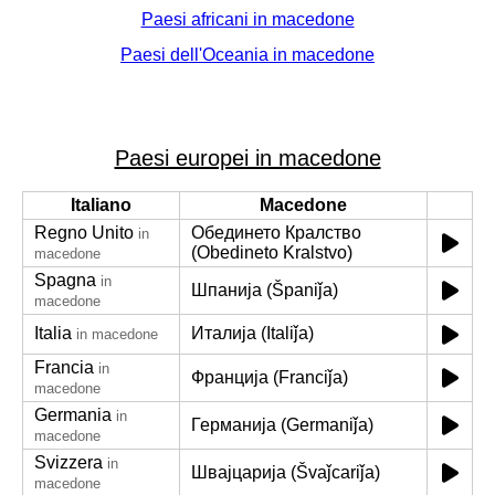
Paesi africani in macedone
Paesi dell'Oceania in macedone
Paesi europei in macedone
Italiano
Macedone
Regno Unito
Обединето Кралство
in
(Obedineto Kralstvo)
macedone
Spagna
in
Шпанија (Španiǰa)
macedone
Italia
Италија (Italiǰa)
in macedone
Francia
in
Франција (Franciǰa)
macedone
Germania
in
Германија (Germaniǰa)
macedone
Svizzera
in
Швајцарија (Švaǰcariǰa)
macedone