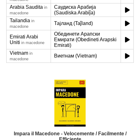
Arabia Saudita
Саудиска Арабија
in
(Saudiska Arabiǰa)
macedone
Tailandia
in
Тајланд (Taǰland)
macedone
Обединети Арапски
Emirati Arabi
Емирати (Obedineti Arapski
Uniti
in macedone
Emirati)
Vietnam
in
Виетнам (Vietnam)
macedone
Impara il Macedone - Velocemente / Facilmente /
Efficiente