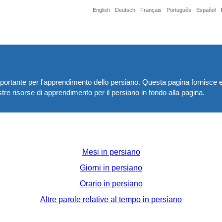
English
Deutsch
Français
Português
Español
rtante per l'apprendimento dello persiano. Questa pagina fornisce elen
ostre risorse di apprendimento per il persiano in fondo alla pagina.
Mesi in persiano
Giorni in persiano
Orario in persiano
Altre parole relative al tempo in persiano