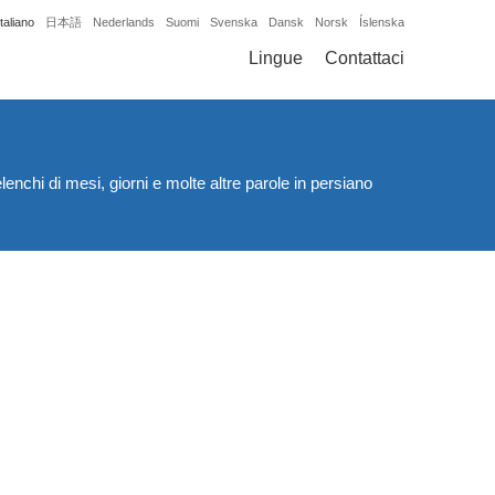
Italiano
日本語
Nederlands
Suomi
Svenska
Dansk
Norsk
Íslenska
Lingue
Contattaci
chi di mesi, giorni e molte altre parole in persiano