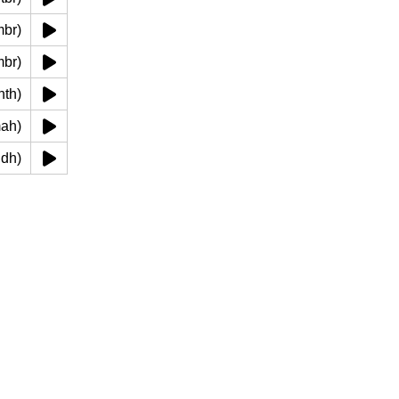
wambr)
sambr)
dshth)
n mah)
aandh)