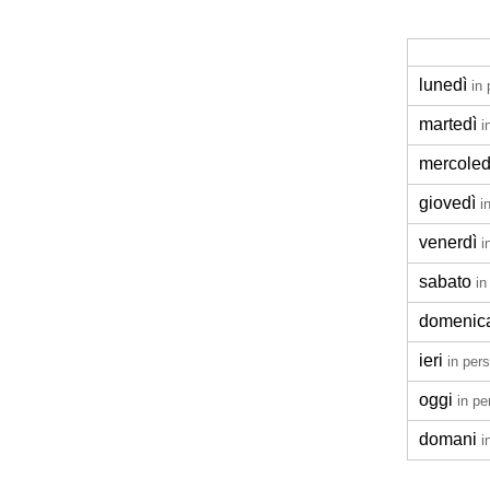
lunedì
in
martedì
i
mercoled
giovedì
i
venerdì
i
sabato
in
domenic
ieri
in per
oggi
in pe
domani
i