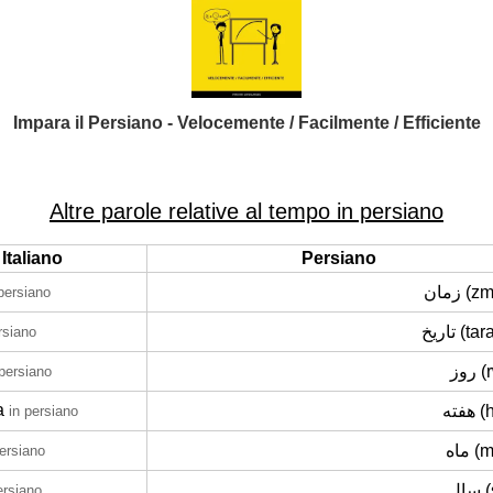
Impara il Persiano - Velocemente / Facilmente / Efficiente
Altre parole relative al tempo in persiano
Italiano
Persiano
زمان (
 persiano
تاریخ (t
rsiano
روز
 persiano
a
هفته
in persiano
ماه 
persiano
ال
ersiano