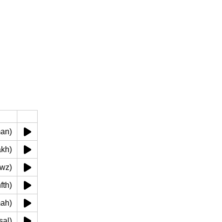
zman)
arakh)
 (rwz)
 (hfth)
(mah)
س (sal)