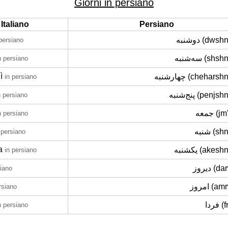
Giorni in persiano
Italiano
Persiano
دوشنبه (dws
 persiano
سه‌شنبه (sh‌
n persiano
ì
چهارشنبه (chehars
in persiano
پنج‌شنبه (penj‌
n persiano
جمعه (
n persiano
شنبه (s
 persiano
a
یکشنبه (akes
in persiano
دیروز (
siano
امروز (
rsiano
فردا
n persiano