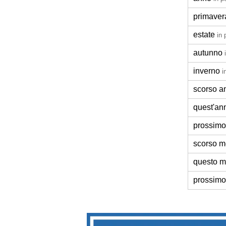
primaver
estate
in 
autunno
inverno
i
scorso a
quest'an
prossimo
scorso 
questo 
prossim