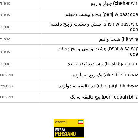
چهار و ربع (chehar w
rsiano
پنج و بیست دقیقه (penj w bast 
rsiano
شش و بیست و پنج دقیقه (shsh w bast w penj
rsiano
dqa
هفت و نیم (hft
rsiano
هشت و سی و پنج دقیقه (hsht w sa w penj
rsiano
dqa
بیست دقیقه به ده (bast dqaqh
rsiano
یک ربع به یازده (ake rb'e bh 
persiano
ده دقیقه به دوازده (dh dqaqh bh d
persiano
پنج دقیقه به یک (penj dqaqh b
persiano