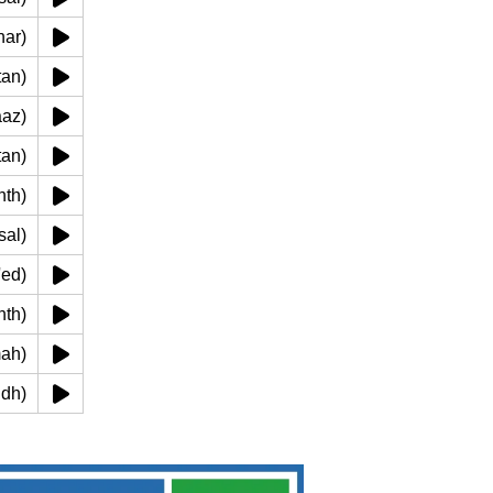
(bhar)
abstan)
eaaaz)
mstan)
dshth)
amsal)
l b'ed)
dshth)
n mah)
aandh)