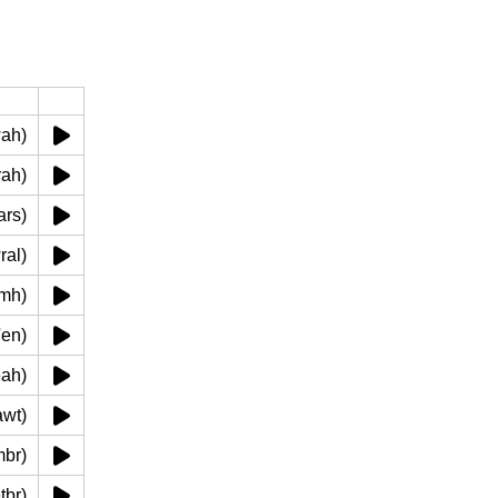
anwah)
fwrah)
(mars)
awral)
 (mh)
ew'en)
w'eah)
 (awt)
tambr)
ketbr)