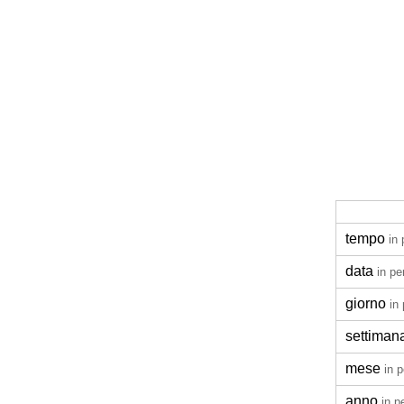
tempo
in
data
in pe
giorno
in
settiman
mese
in 
anno
in p