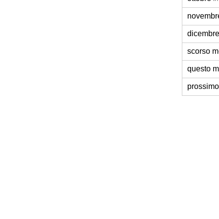
novembr
dicembr
scorso 
questo 
prossim