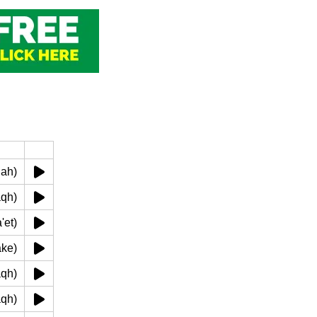
hanah)
dqaqh)
(sa'et)
t ake)
dqaqh)
dqaqh)