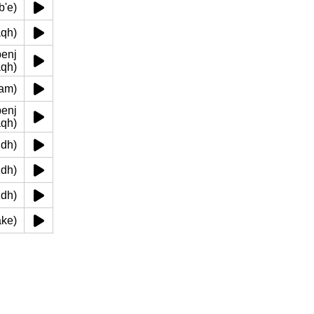
 rb'e)
dqaqh)
qh)
 w nam)
qh)
 bh dh)
aazdh)
wazdh)
h ake)