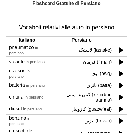
Flashcard Gratuite di Persiano
Vocaboli relativi alle auto in persiano
Italiano
Persiano
pneumatico
in
لاستیک (lastake)
persiano
volante
فرمان (frman)
in persiano
clacson
in
بوق (bwq)
persiano
batteria
باتری (batra)
in persiano
کمربند ایمنی (kemrbnd
cintura
in persiano
aamna)
diesel
گازوئیل (guazw'eal)
in persiano
benzina
in
بنزین (bnzan)
persiano
cruscotto
in