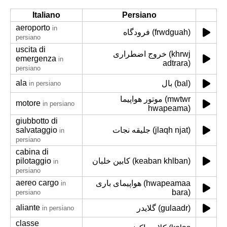
Italiano
Persiano
aeroporto
in
فرودگاه (frwdguah)
persiano
uscita di
خروج اضطراری (khrwj
emergenza
in
adtrara)
persiano
ala
بال (bal)
in persiano
موتور هواپیما (mwtwr
motore
in persiano
hwapeama)
giubbotto di
salvataggio
جلیقه نجات (jlaqh njat)
in
persiano
cabina di
pilotaggio
کابین خلبان (keaban khlban)
in
persiano
aereo cargo
هواپیمای باری (hwapeamaa
in
bara)
persiano
aliante
گلایدر (gulaadr)
in persiano
classe