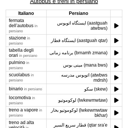
Autobus e treni in persiano
Italiano
Persiano
fermata
ایستگاه اتوبوس (aastguah
dell'autobus
in
atwbws)
persiano
stazione
in
ایستگاه قطار (aastguah qtar)
persiano
tabella degli
برنامه زمانی (brnamh zmana)
orari
in persiano
pulmino
in
مینی بوس (mana bws)
persiano
scuolabus
اتوبوس مدرسه (atwbws
in
mdrsh)
persiano
binario
سکو (skew)
in persiano
locomotiva
in
لوکوموتیو (lwkewmwtaw)
persiano
treno a vapore
لوکوموتیو بخار (lwkewmwtaw
in
bkhar)
persiano
treno ad alta
قطار سریع السیر (qtar sra'e
velocità
in