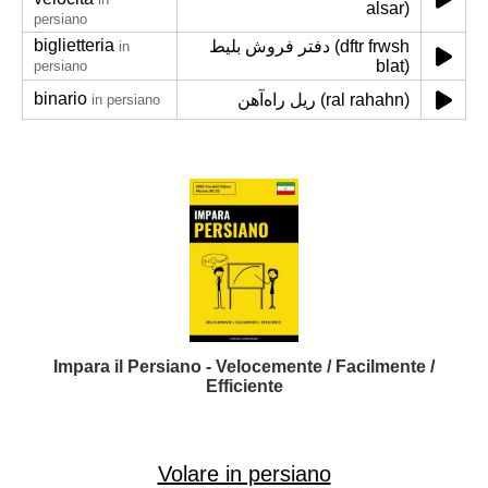
alsar)
persiano
biglietteria
دفتر فروش بلیط (dftr frwsh
in
blat)
persiano
binario
ریل راه‌آهن (ral rah‌ahn)
in persiano
Impara il Persiano - Velocemente / Facilmente /
Efficiente
Volare in persiano