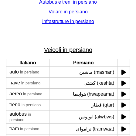
Autobus e treni in persiano
Volare in persiano
Infrastrutture in persiano
Veicoli in persiano
Italiano
Persiano
auto
ماشین (mashan)
in persiano
nave
کشتی (keshta)
in persiano
aereo
هواپیما (hwapeama)
in persiano
treno
قطار (qtar)
in persiano
autobus
in
اتوبوس (atwbws)
persiano
tram
تراموای (tramwaa)
in persiano