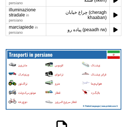
فلکه (flkeh)
persiano
illuminazione
چراغ خیابان (cheragh
stradale
in
khaaban)
persiano
marciapiede
in
پیاده رو (peaadh rw)
persiano