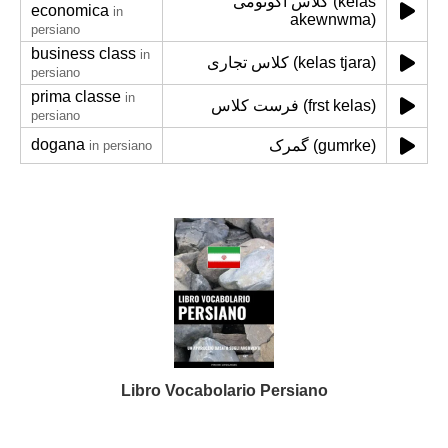
کلاس اکونومی (kelas
economica
in
akewnwma)
persiano
business class
in
کلاس تجاری (kelas tjara)
persiano
prima classe
in
فرست کلاس (frst kelas)
persiano
dogana
گمرک (gumrke)
in persiano
Libro Vocabolario Persiano