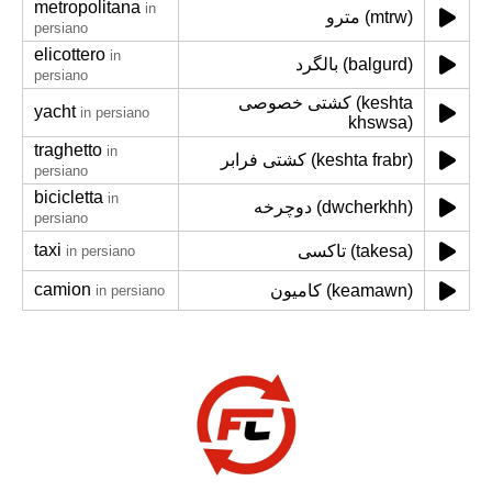
metropolitana
in
مترو (mtrw)
persiano
elicottero
in
بالگرد (balgurd)
persiano
کشتی خصوصی (keshta
yacht
in persiano
khswsa)
traghetto
in
کشتی فرابر (keshta frabr)
persiano
bicicletta
in
دوچرخه (dwcherkhh)
persiano
taxi
تاکسی (takesa)
in persiano
camion
کامیون (keamawn)
in persiano