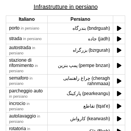
Infrastrutture in persiano
Italiano
Persiano
porto
بندرگاه (bndrguah)
in persiano
strada
جاده (jadh)
in persiano
autostrada
in
بزرگراه (bzrgurah)
persiano
stazione di
rifornimento
پمپ بنزین (pempe bnzan)
in
persiano
semaforo
چراغ راهنمایی (cheragh
in
rahnmaaa)
persiano
parcheggio auto
پارکینگ (pearkeangu)
in persiano
incrocio
in
تقاطع (tqat'e)
persiano
autolavaggio
in
کارواش (kearwash)
persiano
rotatoria
in