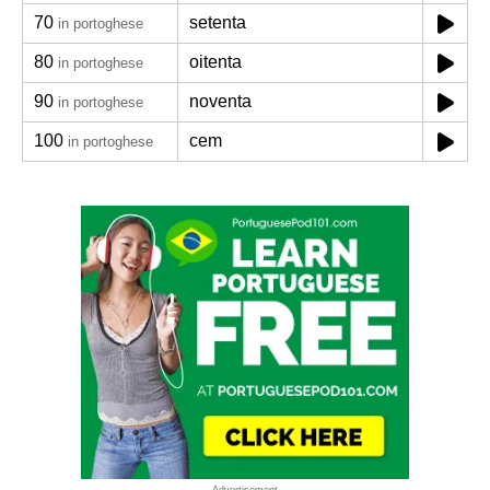
70
setenta
in portoghese
80
oitenta
in portoghese
90
noventa
in portoghese
100
cem
in portoghese