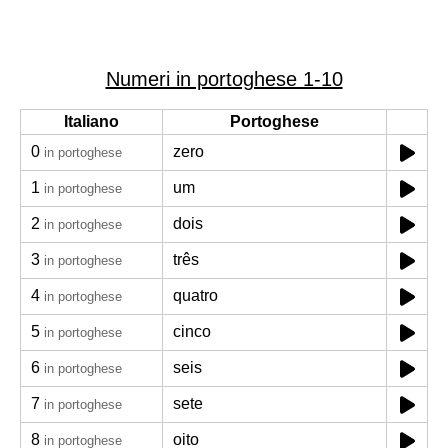
Numeri in portoghese 1-10
Italiano
Portoghese
0
zero
in portoghese
1
um
in portoghese
2
dois
in portoghese
3
três
in portoghese
4
quatro
in portoghese
5
cinco
in portoghese
6
seis
in portoghese
7
sete
in portoghese
8
oito
in portoghese