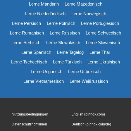
Lerne Mandarin
Lerne Mazedonisch
Lerne Niederländisch
Lerne Norwegisch
Lerne Persisch
Lerne Polnisch
Lerne Portugiesisch
Lerne Rumänisch
Lerne Russisch
Lerne Schwedisch
Lerne Serbisch
Lerne Slowakisch
Lerne Slowenisch
Lerne Spanisch
Lerne Tagalog
Lerne Thai
Lerne Tschechisch
Lerne Türkisch
Lerne Ukrainisch
Lerne Ungarisch
Lerne Usbekisch
Lerne Vietnamesisch
Lerne Weißrussisch
Nutzungsbedingungen
English (pinhok.com)
Datenschutzrichtlinien
Deutsch (pinhok.com/de)