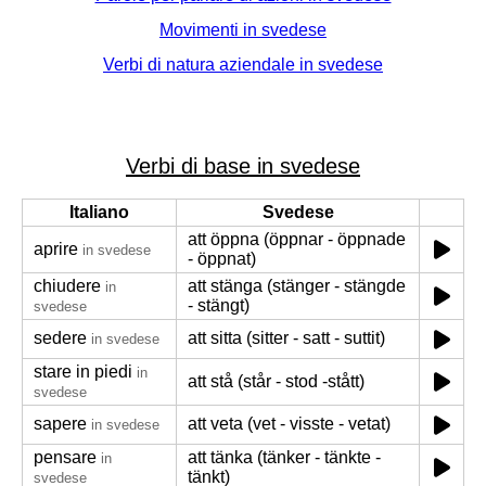
Movimenti in svedese
Verbi di natura aziendale in svedese
Verbi di base in svedese
Italiano
Svedese
att öppna (öppnar - öppnade
aprire
in svedese
- öppnat)
chiudere
att stänga (stänger - stängde
in
- stängt)
svedese
sedere
att sitta (sitter - satt - suttit)
in svedese
stare in piedi
in
att stå (står - stod -stått)
svedese
sapere
att veta (vet - visste - vetat)
in svedese
pensare
att tänka (tänker - tänkte -
in
tänkt)
svedese