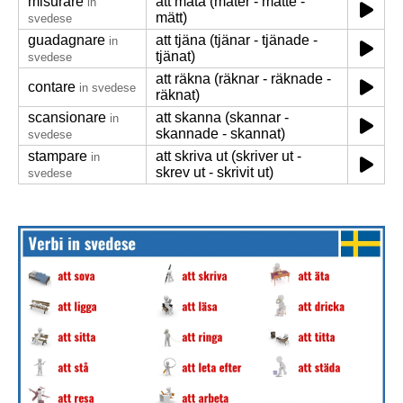
misurare
att mäta (mäter - mätte -
in
mätt)
svedese
guadagnare
att tjäna (tjänar - tjänade -
in
tjänat)
svedese
att räkna (räknar - räknade -
contare
in svedese
räknat)
scansionare
att skanna (skannar -
in
skannade - skannat)
svedese
stampare
att skriva ut (skriver ut -
in
skrev ut - skrivit ut)
svedese