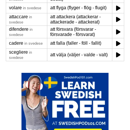
volare
att flyga (flyger - flög - flugit)
in svedese
attaccare
att attackera (attackerar -
in
attackerade - attackerat)
svedese
difendere
att försvara (försvarar -
in
försvarade - försvarat)
svedese
cadere
att falla (faller - föll - fallit)
in svedese
scegliere
in
att välja (väljer - valde - valt)
svedese