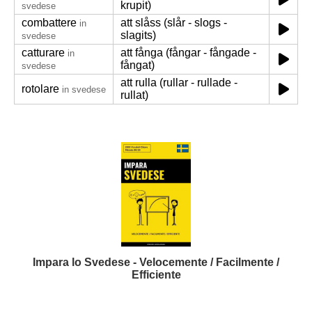
krupit)
svedese
combattere
att slåss (slår - slogs -
in
slagits)
svedese
catturare
att fånga (fångar - fångade -
in
fångat)
svedese
att rulla (rullar - rullade -
rotolare
in svedese
rullat)
Impara lo Svedese - Velocemente / Facilmente /
Efficiente