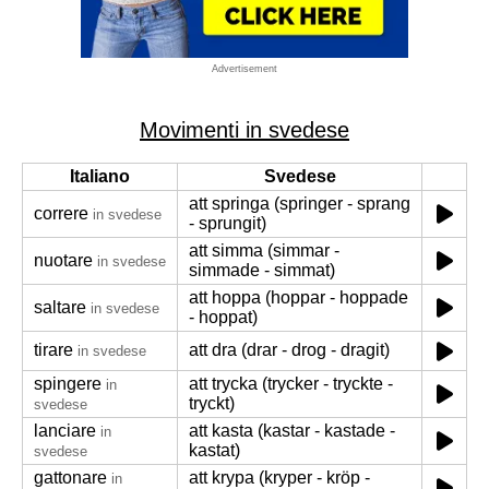
Advertisement
Movimenti in svedese
Italiano
Svedese
att springa (springer - sprang
correre
in svedese
- sprungit)
att simma (simmar -
nuotare
in svedese
simmade - simmat)
att hoppa (hoppar - hoppade
saltare
in svedese
- hoppat)
tirare
att dra (drar - drog - dragit)
in svedese
spingere
att trycka (trycker - tryckte -
in
tryckt)
svedese
lanciare
att kasta (kastar - kastade -
in
kastat)
svedese
gattonare
att krypa (kryper - kröp -
in