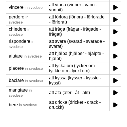
att vinna (vinner - vann -
vincere
in svedese
vunnit)
perdere
att förlora (förlora - förlorade
in
- förlorat)
svedese
chiedere
att fråga (frågar - frågade -
in
frågat)
svedese
rispondere
att svara (svarad - svarade -
in
svarat)
svedese
att hjälpa (hjälper - hjälpte -
aiutare
in svedese
hjälpt)
att tycka om (tycker om -
piacere
in svedese
tyckte om - tyckt om)
att kyssa (kysser - kysste -
baciare
in svedese
kysst)
mangiare
in
att äta (äter - åt - ätit)
svedese
att dricka (dricker - drack -
bere
in svedese
druckit)