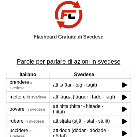
Flashcard Gratuite di Svedese
Parole per parlare di azioni in svedese
Italiano
Svedese
prendere
in
att ta (tar - tog - tagit)
svedese
mettere
att lägga (lägger - lade - lagt)
in svedese
att hitta (hittar - hittade -
trovare
in svedese
hittat)
rubare
att stjäla (stjäl - stal - stulit)
in svedese
uccidere
att döda (dödar - dödade -
in
dödat)
svedese