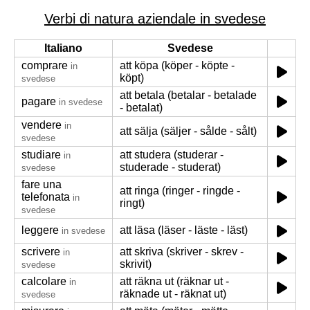
Verbi di natura aziendale in svedese
Italiano
Svedese
comprare
att köpa (köper - köpte -
in
köpt)
svedese
att betala (betalar - betalade
pagare
in svedese
- betalat)
vendere
in
att sälja (säljer - sålde - sålt)
svedese
studiare
att studera (studerar -
in
studerade - studerat)
svedese
fare una
att ringa (ringer - ringde -
telefonata
in
ringt)
svedese
leggere
att läsa (läser - läste - läst)
in svedese
scrivere
att skriva (skriver - skrev -
in
skrivit)
svedese
calcolare
att räkna ut (räknar ut -
in
räknade ut - räknat ut)
svedese