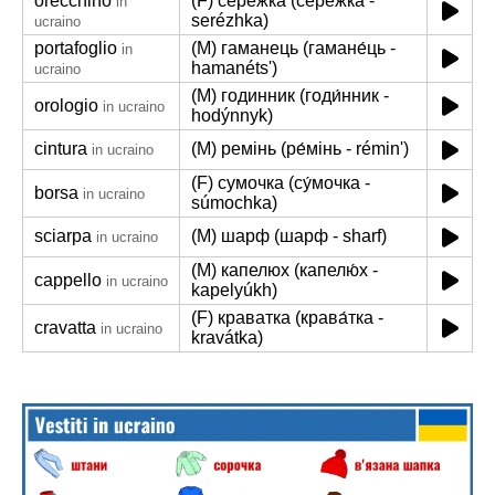
orecchino
(F) сережка (сере́жка -
in
serézhka)
ucraino
portafoglio
(M) гаманець (гамане́ць -
in
hamanétsʹ)
ucraino
(M) годинник (годи́нник -
orologio
in ucraino
hodýnnyk)
cintura
(M) ремінь (ре́мінь - réminʹ)
in ucraino
(F) сумочка (су́мочка -
borsa
in ucraino
súmochka)
sciarpa
(M) шарф (шарф - sharf)
in ucraino
(M) капелюх (капелю́х -
cappello
in ucraino
kapelyúkh)
(F) краватка (крава́тка -
cravatta
in ucraino
kravátka)