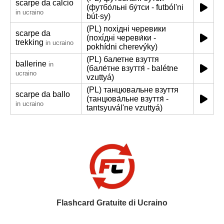
scarpe da calcio
(футбо́льні бу́тси - futbólʹni
in ucraino
bút·sy)
(PL) похідні черевики
scarpe da
(похі́дні череви́ки -
trekking
in ucraino
pokhídni cherevýky)
(PL) балетне взуття
ballerine
in
(бале́тне взуття́ - balétne
ucraino
vzuttyá)
(PL) танцювальне взуття
scarpe da ballo
(танцюва́льне взуття́ -
in ucraino
tantsyuválʹne vzuttyá)
Flashcard Gratuite di Ucraino