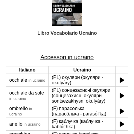
Libro Vocabolario Ucraino
Accessori in ucraino
Italiano
Ucraino
(PL) окуляри (окуля́ри -
occhiale
in ucraino
okulyáry)
(PL) сонцезахисні окуляри
occhiale da sole
(сонцезахисні́ окуля́ри -
in ucraino
sontsezakhysní okulyáry)
ombrello
(F) парасолька
in
(парасо́лька - parasólʹka)
ucraino
(F) каблучка (каблу́чка -
anello
in ucraino
kablúchka)