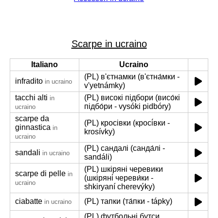
Scarpe in ucraino
Italiano
Ucraino
(PL) в'єтнамки (в'єтна́мки -
infradito
in ucraino
v'yetnámky)
tacchi alti
(PL) високі підбори (висо́кі
in
підбо́ри - vysóki pidbóry)
ucraino
scarpe da
(PL) кросівки (кросі́вки -
ginnastica
in
krosívky)
ucraino
(PL) сандалі (санда́лі -
sandali
in ucraino
sandáli)
(PL) шкіряні черевики
scarpe di pelle
in
(шкіряні́ череви́ки -
ucraino
shkiryaní cherevýky)
ciabatte
(PL) тапки (та́пки - tápky)
in ucraino
(PL) футбольні бутси