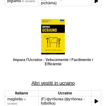
pigiama
in ucraino
pizháma)
Impara l'Ucraino - Velocemente / Facilmente /
Efficiente
Altri vestiti in ucraino
Italiano
Ucraino
maglietta
(F) футболка (футбо́лка -
in
futbólka)
ucraino