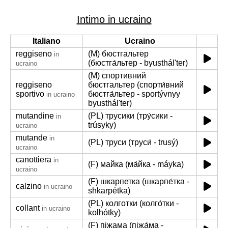
Intimo in ucraino
Italiano
Ucraino
reggiseno
(M) бюстгальтер
in
(бюстга́льтер - byusthálʹter)
ucraino
(M) спортивний
reggiseno
бюстгальтер (спорти́вний
sportivo
бюстга́льтер - sportývnyy
in ucraino
byusthálʹter)
mutandine
(PL) трусики (тру́сики -
in
trúsyky)
ucraino
mutande
in
(PL) труси (труси́ - trusý)
ucraino
canottiera
in
(F) майка (ма́йка - máyka)
ucraino
(F) шкарпетка (шкарпе́тка -
calzino
in ucraino
shkarpétka)
(PL) колготки (колго́тки -
collant
in ucraino
kolhótky)
(F) піжама (піжа́ма -