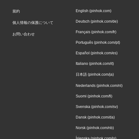
English (pinhok.com)
規約
Deutsch (pinhok.com/de)
個人情報の保護について
Français (pinhok.com/fr)
お問い合わせ
Português (pinhok.com/pt)
Español (pinhok.com/es)
Italiano (pinhok.com/it)
日本語 (pinhok.com/ja)
Nederlands (pinhok.com/nl)
Suomi (pinhok.com/fi)
Svenska (pinhok.com/sv)
Dansk (pinhok.com/da)
Norsk (pinhok.com/nb)
Íslenska (pinhok.com/is)