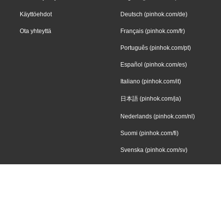
Käyttöehdot
Deutsch (pinhok.com/de)
Ota yhteyttä
Français (pinhok.com/fr)
Português (pinhok.com/pt)
Español (pinhok.com/es)
Italiano (pinhok.com/it)
日本語 (pinhok.com/ja)
Nederlands (pinhok.com/nl)
Suomi (pinhok.com/fi)
Svenska (pinhok.com/sv)
Dansk (pinhok.com/da)
Norsk (pinhok.com/nb)
Íslenska (pinhok.com/is)