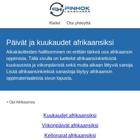
Kielet
Ota yhteyttä
Päivät ja kuukaudet afrikaansiksi
Aikakäsitteiden hallitseminen on erittäin tärkeä osa afrikaansin
oppimista. Tällä sivulla on luettelot afrikaansinkielisistä
kuukausista ja viikonpäivistä sekä muita aikaan liittyviä sanoja.
Lisää afrikaansinkielisiä sanastoja löytyy afrikaansin
oppimateriaaleista sivun lopusta.
<
Opi Afrikaansia
Kuukaudet afrikaansiksi
Viikonpäivät afrikaansiksi
Kellonajat afrikaansiksi