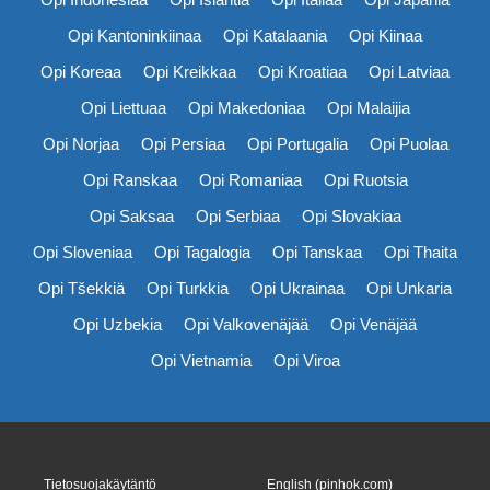
Opi Kantoninkiinaa
Opi Katalaania
Opi Kiinaa
Opi Koreaa
Opi Kreikkaa
Opi Kroatiaa
Opi Latviaa
Opi Liettuaa
Opi Makedoniaa
Opi Malaijia
Opi Norjaa
Opi Persiaa
Opi Portugalia
Opi Puolaa
Opi Ranskaa
Opi Romaniaa
Opi Ruotsia
Opi Saksaa
Opi Serbiaa
Opi Slovakiaa
Opi Sloveniaa
Opi Tagalogia
Opi Tanskaa
Opi Thaita
Opi Tšekkiä
Opi Turkkia
Opi Ukrainaa
Opi Unkaria
Opi Uzbekia
Opi Valkovenäjää
Opi Venäjää
Opi Vietnamia
Opi Viroa
Tietosuojakäytäntö
English (pinhok.com)