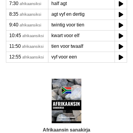
7:30
half agt
afrikaansiksi
8:35
agt vyf en dertig
afrikaansiksi
9:40
twintig voor tien
afrikaansiksi
10:45
kwart voor elf
afrikaansiksi
11:50
tien voor twaalf
afrikaansiksi
12:55
vyf voor een
afrikaansiksi
Afrikaansin sanakirja