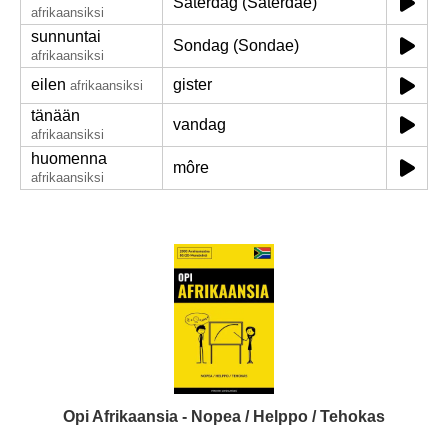
Saterdag (Saterdae)
afrikaansiksi
sunnuntai
Sondag (Sondae)
afrikaansiksi
eilen
gister
afrikaansiksi
tänään
vandag
afrikaansiksi
huomenna
môre
afrikaansiksi
Opi Afrikaansia - Nopea / Helppo / Tehokas