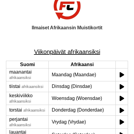
Ilmaiset Afrikaansin Muistikortit
Viikonpäivät afrikaansiksi
Suomi
Afrikaansi
maanantai
Maandag (Maandae)
afrikaansiksi
tiistai
Dinsdag (Dinsdae)
afrikaansiksi
keskiviikko
Woensdag (Woensdae)
afrikaansiksi
torstai
Donderdag (Donderdae)
afrikaansiksi
perjantai
Vrydag (Vrydae)
afrikaansiksi
lauantai