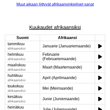
Muut aikaan liittyvät afrikaansinkieliset sanat
Kuukaudet afrikaansiksi
Suomi
Afrikaansi
tammikuu
Januarie (Januariemaande)
afrikaansiksi
helmikuu
Februarie
(Februariemaande)
afrikaansiksi
maaliskuu
Maart (Maartemaande)
afrikaansiksi
huhtikuu
April (Aprilmaande)
afrikaansiksi
toukokuu
Mei (Meimaande)
afrikaansiksi
kesäkuu
Junie (Juniemaande)
afrikaansiksi
heinäkuu
Julie (Juliemaande)