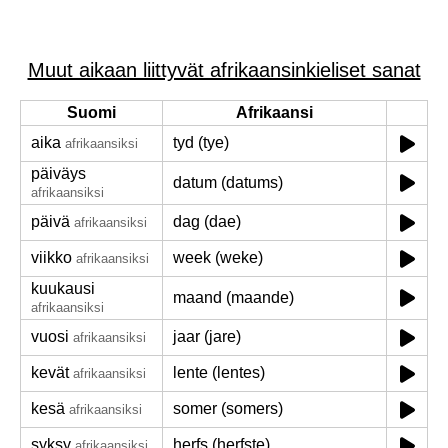
Muut aikaan liittyvät afrikaansinkieliset sanat
Suomi
Afrikaansi
aika
tyd (tye)
afrikaansiksi
päiväys
datum (datums)
afrikaansiksi
päivä
dag (dae)
afrikaansiksi
viikko
week (weke)
afrikaansiksi
kuukausi
maand (maande)
afrikaansiksi
vuosi
jaar (jare)
afrikaansiksi
kevät
lente (lentes)
afrikaansiksi
kesä
somer (somers)
afrikaansiksi
syksy
herfs (herfste)
afrikaansiksi