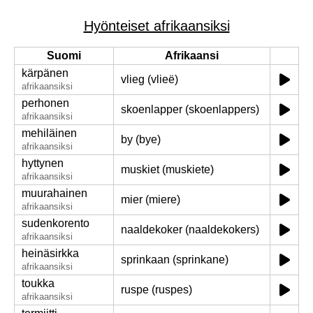
Hyönteiset afrikaansiksi
Suomi
Afrikaansi
kärpänen
vlieg (vlieë)
afrikaansiksi
perhonen
skoenlapper (skoenlappers)
afrikaansiksi
mehiläinen
by (bye)
afrikaansiksi
hyttynen
muskiet (muskiete)
afrikaansiksi
muurahainen
mier (miere)
afrikaansiksi
sudenkorento
naaldekoker (naaldekokers)
afrikaansiksi
heinäsirkka
sprinkaan (sprinkane)
afrikaansiksi
toukka
ruspe (ruspes)
afrikaansiksi