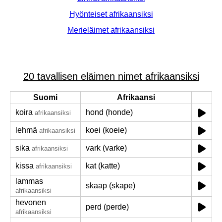
Hyönteiset afrikaansiksi
Merieläimet afrikaansiksi
20 tavallisen eläimen nimet afrikaansiksi
Suomi
Afrikaansi
koira
hond (honde)
afrikaansiksi
lehmä
koei (koeie)
afrikaansiksi
sika
vark (varke)
afrikaansiksi
kissa
kat (katte)
afrikaansiksi
lammas
skaap (skape)
afrikaansiksi
hevonen
perd (perde)
afrikaansiksi