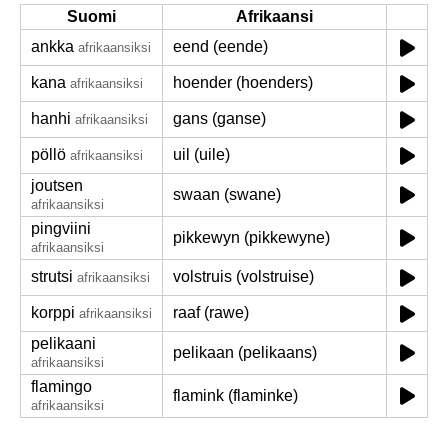
Suomi
Afrikaansi
ankka
eend (eende)
afrikaansiksi
kana
hoender (hoenders)
afrikaansiksi
hanhi
gans (ganse)
afrikaansiksi
pöllö
uil (uile)
afrikaansiksi
joutsen
swaan (swane)
afrikaansiksi
pingviini
pikkewyn (pikkewyne)
afrikaansiksi
strutsi
volstruis (volstruise)
afrikaansiksi
korppi
raaf (rawe)
afrikaansiksi
pelikaani
pelikaan (pelikaans)
afrikaansiksi
flamingo
flamink (flaminke)
afrikaansiksi