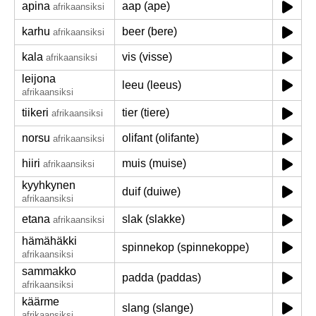
apina
aap (ape)
afrikaansiksi
karhu
beer (bere)
afrikaansiksi
kala
vis (visse)
afrikaansiksi
leijona
leeu (leeus)
afrikaansiksi
tiikeri
tier (tiere)
afrikaansiksi
norsu
olifant (olifante)
afrikaansiksi
hiiri
muis (muise)
afrikaansiksi
kyyhkynen
duif (duiwe)
afrikaansiksi
etana
slak (slakke)
afrikaansiksi
hämähäkki
spinnekop (spinnekoppe)
afrikaansiksi
sammakko
padda (paddas)
afrikaansiksi
käärme
slang (slange)
afrikaansiksi