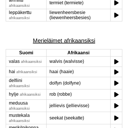
termiitti
termiet (termiete)
afrikaansiksi
leppäkerttu
liewenheersbesie
(liewenheersbesies)
afrikaansiksi
Merieläimet afrikaansiksi
Suomi
Afrikaansi
valas
walvis (walvisse)
afrikaansiksi
hai
haai (haaie)
afrikaansiksi
delfiini
dolfyn (dolfyne)
afrikaansiksi
hylje
rob (robbe)
afrikaansiksi
meduusa
jellievis (jellievisse)
afrikaansiksi
mustekala
seekat (seekatte)
afrikaansiksi
merikilpikonna