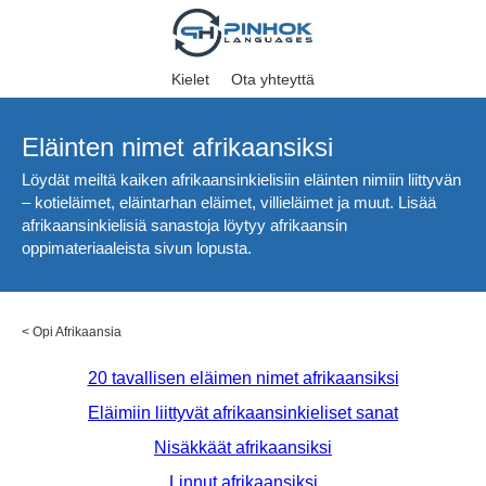
Kielet
Ota yhteyttä
Eläinten nimet afrikaansiksi
Löydät meiltä kaiken afrikaansinkielisiin eläinten nimiin liittyvän
– kotieläimet, eläintarhan eläimet, villieläimet ja muut. Lisää
afrikaansinkielisiä sanastoja löytyy afrikaansin
oppimateriaaleista sivun lopusta.
<
Opi Afrikaansia
20 tavallisen eläimen nimet afrikaansiksi
Eläimiin liittyvät afrikaansinkieliset sanat
Nisäkkäät afrikaansiksi
Linnut afrikaansiksi