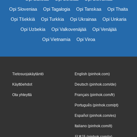
Opi Sloveniaa
Opi Tagalogia
Opi Tanskaa
Opi Thaita
Opi Tšekkiä
Opi Turkkia
Opi Ukrainaa
Opi Unkaria
Opi Uzbekia
Opi Valkovenäjää
Opi Venäjää
Opi Vietnamia
Opi Viroa
Tietosuojakäytäntö
English (pinhok.com)
Käyttöehdot
Deutsch (pinhok.com/de)
Ota yhteyttä
Français (pinhok.com/fr)
Português (pinhok.com/pt)
Español (pinhok.com/es)
Italiano (pinhok.com/it)
日本語 (pinhok.com/ja)