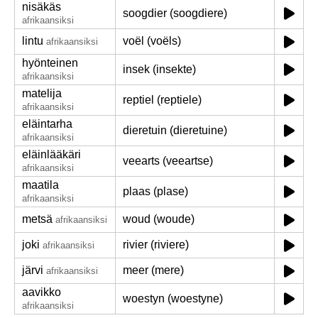
nisäkäs
soogdier (soogdiere)
afrikaansiksi
lintu
voël (voëls)
afrikaansiksi
hyönteinen
insek (insekte)
afrikaansiksi
matelija
reptiel (reptiele)
afrikaansiksi
eläintarha
dieretuin (dieretuine)
afrikaansiksi
eläinlääkäri
veearts (veeartse)
afrikaansiksi
maatila
plaas (plase)
afrikaansiksi
metsä
woud (woude)
afrikaansiksi
joki
rivier (riviere)
afrikaansiksi
järvi
meer (mere)
afrikaansiksi
aavikko
woestyn (woestyne)
afrikaansiksi