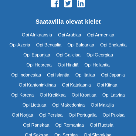
Saatavilla olevat kielet
Opi Afrikaansia
Opi Arabiaa
Opi Armeniaa
Opi Azeria
Opi Bengalia
Opi Bulgariaa
Opi Englantia
Opi Espanjaa
Opi Galiciaa
Opi Georgiaa
Opi Hepreaa
Opi Hindiä
Opi Hollantia
Opi Indonesiaa
Opi Islantia
Opi Italiaa
Opi Japania
Opi Kantoninkiinaa
Opi Katalaania
Opi Kiinaa
Opi Koreaa
Opi Kreikkaa
Opi Kroatiaa
Opi Latviaa
Opi Liettuaa
Opi Makedoniaa
Opi Malaijia
Opi Norjaa
Opi Persiaa
Opi Portugalia
Opi Puolaa
Opi Ranskaa
Opi Romaniaa
Opi Ruotsia
Opi Saksaa
Opi Serbiaa
Opi Slovakiaa