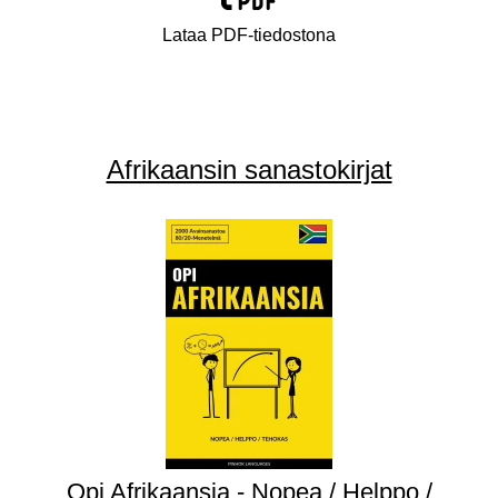
Lataa PDF-tiedostona
Afrikaansin sanastokirjat
Opi Afrikaansia - Nopea / Helppo /