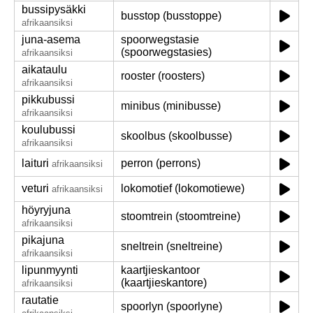
bussipysäkki
busstop (busstoppe)
afrikaansiksi
juna-asema
spoorwegstasie
(spoorwegstasies)
afrikaansiksi
aikataulu
rooster (roosters)
afrikaansiksi
pikkubussi
minibus (minibusse)
afrikaansiksi
koulubussi
skoolbus (skoolbusse)
afrikaansiksi
laituri
perron (perrons)
afrikaansiksi
veturi
lokomotief (lokomotiewe)
afrikaansiksi
höyryjuna
stoomtrein (stoomtreine)
afrikaansiksi
pikajuna
sneltrein (sneltreine)
afrikaansiksi
lipunmyynti
kaartjieskantoor
(kaartjieskantore)
afrikaansiksi
rautatie
spoorlyn (spoorlyne)