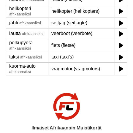
helikopteri
helikopter (helikopters)
afrikaansiksi
jahti
seiljag (seiljagte)
afrikaansiksi
lautta
veerboot (veerbote)
afrikaansiksi
polkupyörä
fiets (fietse)
afrikaansiksi
taksi
taxi (taxi's)
afrikaansiksi
kuorma-auto
vragmotor (vragmotors)
afrikaansiksi
Ilmaiset Afrikaansin Muistikortit