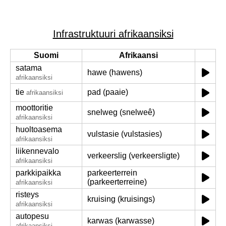
Infrastruktuuri afrikaansiksi
Suomi
Afrikaansi
satama
hawe (hawens)
afrikaansiksi
tie
pad (paaie)
afrikaansiksi
moottoritie
snelweg (snelweê)
afrikaansiksi
huoltoasema
vulstasie (vulstasies)
afrikaansiksi
liikennevalo
verkeerslig (verkeersligte)
afrikaansiksi
parkkipaikka
parkeerterrein
(parkeerterreine)
afrikaansiksi
risteys
kruising (kruisings)
afrikaansiksi
autopesu
karwas (karwasse)
afrikaansiksi