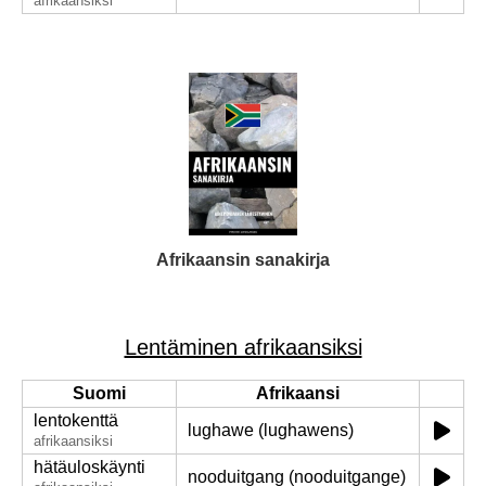
afrikaansiksi
Afrikaansin sanakirja
Lentäminen afrikaansiksi
Suomi
Afrikaansi
lentokenttä
lughawe (lughawens)
afrikaansiksi
hätäuloskäynti
nooduitgang (nooduitgange)