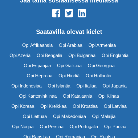
Jaa tämä sosiaalisessa mediassa
Saatavilla olevat kielet
Opi Afrikaansia
Opi Arabiaa
Opi Armeniaa
Opi Azeria
Opi Bengalia
Opi Bulgariaa
Opi Englantia
Opi Espanjaa
Opi Galiciaa
Opi Georgiaa
Opi Hepreaa
Opi Hindiä
Opi Hollantia
Opi Indonesiaa
Opi Islantia
Opi Italiaa
Opi Japania
Opi Kantoninkiinaa
Opi Katalaania
Opi Kiinaa
Opi Koreaa
Opi Kreikkaa
Opi Kroatiaa
Opi Latviaa
Opi Liettuaa
Opi Makedoniaa
Opi Malaijia
Opi Norjaa
Opi Persiaa
Opi Portugalia
Opi Puolaa
Opi Ranskaa
Opi Romaniaa
Opi Ruotsia