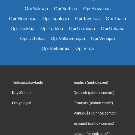
Opi Saksaa
Opi Serbiaa
Opi Slovakiaa
Opi Sloveniaa
Opi Tagalogia
Opi Tanskaa
Opi Thaita
Opi Tšekkiä
Opi Turkkia
Opi Ukrainaa
Opi Unkaria
Opi Uzbekia
Opi Valkovenäjää
Opi Venäjää
Opi Vietnamia
Opi Viroa
Tietosuojakäytäntö
English (pinhok.com)
Käyttöehdot
Deutsch (pinhok.com/de)
Ota yhteyttä
Français (pinhok.com/fr)
Português (pinhok.com/pt)
Español (pinhok.com/es)
Italiano (pinhok.com/it)