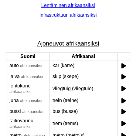
Lentäminen afrikaansiksi
Infrastruktuuri afrikaansiksi
Ajoneuvot afrikaansiksi
Suomi
Afrikaansi
auto
kar (karre)
afrikaansiksi
laiva
skip (skepe)
afrikaansiksi
lentokone
vliegtuig (vliegtuie)
afrikaansiksi
juna
trein (treine)
afrikaansiksi
bussi
bus (busse)
afrikaansiksi
raitiovaunu
trem (trems)
afrikaansiksi
metro
metro (metro's)
afrikaansiksi