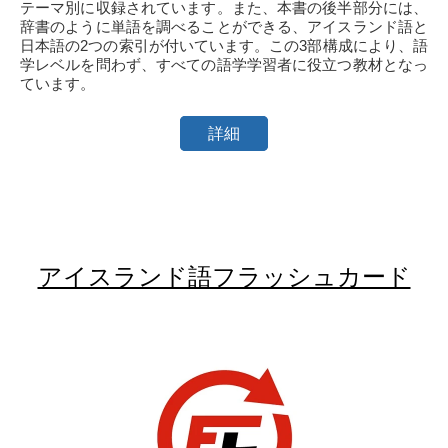
テーマ別に収録されています。また、本書の後半部分には、
辞書のように単語を調べることができる、アイスランド語と
日本語の2つの索引が付いています。この3部構成により、語
学レベルを問わず、すべての語学学習者に役立つ教材となっ
ています。
詳細
アイスランド語フラッシュカード