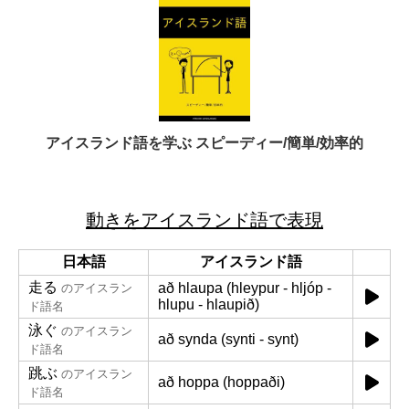
アイスランド語を学ぶ スピーディー/簡単/効率的
動きをアイスランド語で表現
日本語
アイスランド語
走る
að hlaupa (hleypur - hljóp -
のアイスラン
hlupu - hlaupið)
ド語名
泳ぐ
のアイスラン
að synda (synti - synt)
ド語名
跳ぶ
のアイスラン
að hoppa (hoppaði)
ド語名