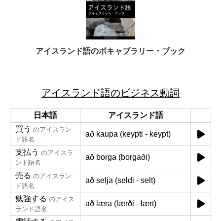
アイスランド語のボキャブラリー・ブック
アイスランド語のビジネス動詞
日本語
アイスランド語
買う
のアイスラン
að kaupa (keypti - keypt)
ド語名
支払う
のアイスラ
að borga (borgaði)
ンド語名
売る
のアイスラン
að selja (seldi - selt)
ド語名
勉強する
のアイス
að læra (lærði - lært)
ランド語名