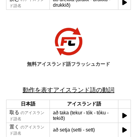
drukkið)
ド語名
無料アイスランド語フラッシュカード
動作を表すアイスランド語の動詞
日本語
アイスランド語
取る
að taka (tekur - tók - tóku -
のアイスラン
tekið)
ド語名
置く
のアイスラン
að setja (setti - sett)
ド語名