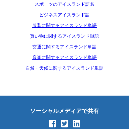
スポーツのアイスランド語名
ビジネスアイスランド語
服装に関するアイスランド単語
買い物に関するアイスランド単語
交通に関するアイスランド単語
音楽に関するアイスランド単語
自然・天候に関するアイスランド単語
ソーシャルメディアで共有