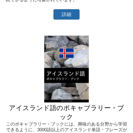
詳細
アイスランド語のボキャブラリー・ブ
ック
このボキャブラリー・ブックには、興味のある分野から学習
できるように、3000語以上のアイスランド単語・フレーズが