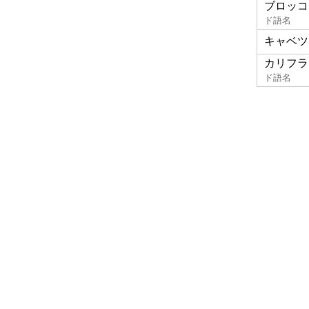
ブロッコ
ド語名
キャベツ
カリフラ
ド語名