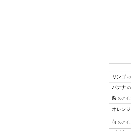
リンゴ
の
バナナ
の
梨
のアイ
オレンジ
苺
のアイ