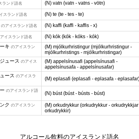
(N) vatn (vatn - vatns - vötn)
スランド語名
(N) te (te - tes - te)
イスランド語名
(N) kaffi (kaffi - kaffis - x)
のアイスランド語名
(N) kók (kók - kóks - kók)
アイスランド語名
ーキ
(M) mjólkurhristingur (mjólkurhristingur -
のアイスラン
mjólkurhristings - mjólkurhristingar)
ジュース
(M) appelsínusafi (appelsínusafi -
のアイス
appelsínusafa - appelsínusafar)
ュース
のアイスラ
(M) eplasafi (eplasafi - eplasafa - eplasafar
ー
のアイスランド語
(N) búst (búst - bústs - búst)
ンク
(M) orkudrykkur (orkudrykkur - orkudrykkjar
のアイスラン
orkudrykkir)
アルコール飲料のアイスランド語名