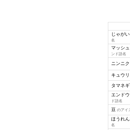
じゃがい
名
マッシュ
ンド語名
ニンニク
キュウリ
タマネギ
エンドウ
ド語名
豆
のアイ
ほうれん
名