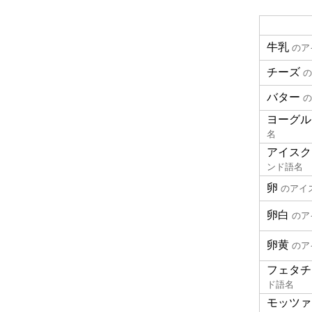
牛乳
のア
チーズ
の
バター
の
ヨーグル
名
アイスク
ンド語名
卵
のアイ
卵白
のア
卵黄
のア
フェタチ
ド語名
モッツァ