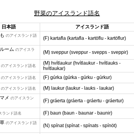
野菜のアイスランド語名
日本語
アイスランド語
も
のアイスランド語
(F) kartafla (kartafla - kartöflu - kartöflur)
ルーム
のアイスラ
(M) sveppur (sveppur - svepps - sveppir)
(M) hvítlaukur (hvítlaukur - hvítlauks -
のアイスランド語名
hvítlaukar)
(F) gúrka (gúrka - gúrku - gúrkur)
のアイスランド語名
(M) laukur (laukur - lauks - laukar)
のアイスランド語名
マメ
のアイスラン
(F) gráerta (gráerta - gráertu - gráertur)
(F) baun (baun - baunar - baunir)
スランド語名
草
のアイスランド語
(N) spínat (spínat - spínats - spínöt)