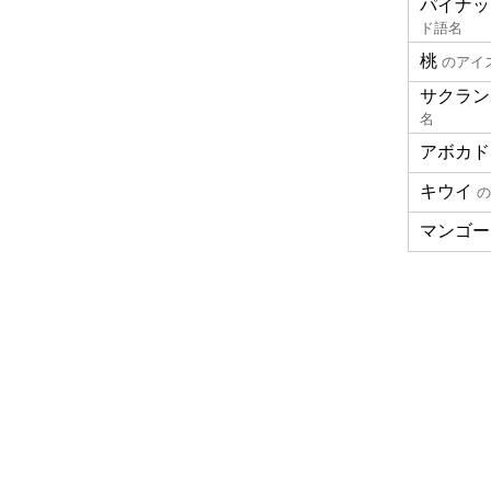
パイナッ
ド語名
桃
のアイ
サクラン
名
アボカド
キウイ
の
マンゴー