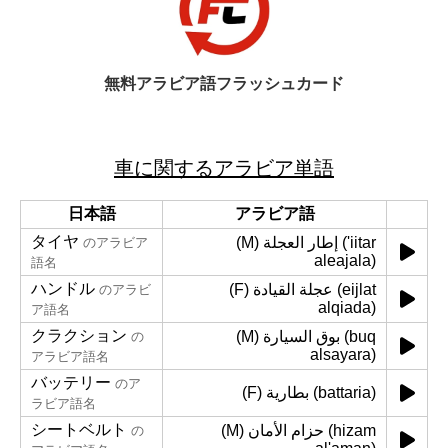
無料アラビア語フラッシュカード
車に関するアラビア単語
日本語
アラビア語
タイヤ
(M) إطار العجلة ('iitar
のアラビア
aleajala)
語名
ハンドル
(F) عجلة القيادة (eijlat
のアラビ
alqiada)
ア語名
クラクション
(M) بوق السيارة (buq
の
alsayara)
アラビア語名
バッテリー
のア
(F) بطارية (battaria)
ラビア語名
シートベルト
(M) حزام الأمان (hizam
の