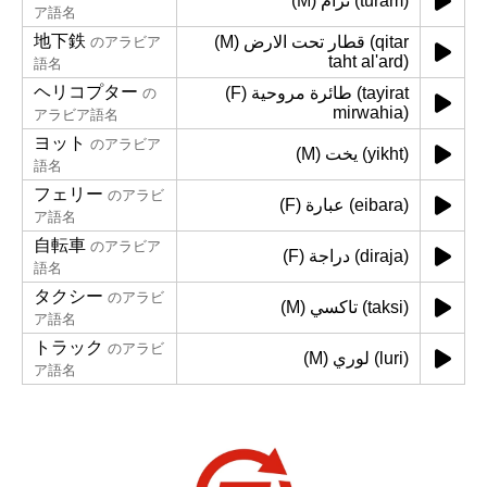
(M) ترام (turam)
ア語名
地下鉄
(M) قطار تحت الارض (qitar
のアラビア
taht al'ard)
語名
ヘリコプター
(F) طائرة مروحية (tayirat
の
mirwahia)
アラビア語名
ヨット
のアラビア
(M) يخت (yikht)
語名
フェリー
のアラビ
(F) عبارة (eibara)
ア語名
自転車
のアラビア
(F) دراجة (diraja)
語名
タクシー
のアラビ
(M) تاكسي (taksi)
ア語名
トラック
のアラビ
(M) لوري (luri)
ア語名