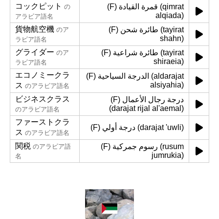
コックピット
(F) قمرة القيادة (qimrat
の
alqiada)
アラビア語名
貨物航空機
(F) طائرة شحن (tayirat
のア
shahn)
ラビア語名
グライダー
(F) طائرة شراعية (tayirat
のア
shiraeia)
ラビア語名
エコノミークラ
(F) الدرجة السياحية (aldarajat
alsiyahia)
ス
のアラビア語名
ビジネスクラス
(F) درجة رجال الأعمال
(darajat rijal al'aemal)
のアラビア語名
ファーストクラ
(F) درجة أولي (darajat 'uwli)
ス
のアラビア語名
関税
(F) رسوم جمركية (rusum
のアラビア語
jumrukia)
名