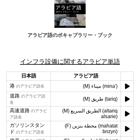
アラビア語のボキャブラリー・ブック
インフラ設備に関するアラビア単語
日本語
アラビア語
港
(M) ميناء (mina')
のアラビア語名
道路
のアラビア語
(M) طريق (tariq)
名
高速道路
(M) الطريق السريع (altariq
のアラビ
alsarie)
ア語名
ガソリンスタン
(F) محطة بنزين (mahatat
bnzyn)
ド
のアラビア語名