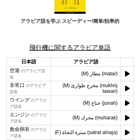
アラビア語を学ぶ スピーディー/簡単/効率的
飛行機に関するアラビア単語
日本語
アラビア語
空港
のアラビア語
(M) مطار (matar)
名
非常口
(M) مخرج طوارئ (mukhrij
のアラビア
tawari)
語名
ウイング
のアラビ
(M) جناح (junah)
ア語名
エンジン
のアラビ
(M) محرك (muharak)
ア語名
救命胴衣
のアラビ
(F) سترة النجاة (satrat alnaja)
ア語名