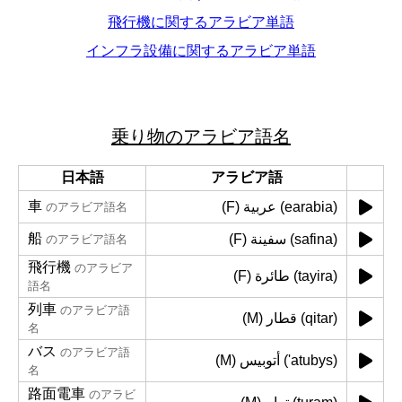
飛行機に関するアラビア単語
インフラ設備に関するアラビア単語
乗り物のアラビア語名
日本語
アラビア語
車
(F) عربية (earabia)
のアラビア語名
船
(F) سفينة (safina)
のアラビア語名
飛行機
のアラビア
(F) طائرة (tayira)
語名
列車
のアラビア語
(M) قطار (qitar)
名
バス
のアラビア語
(M) أتوبيس ('atubys)
名
路面電車
のアラビ