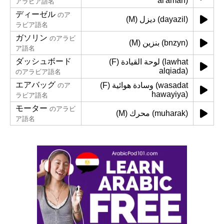
al'aman)
アラビア語名
ディーゼル
のア
(M) ديزل (dayazil)
ラビア語名
ガソリン
のアラビ
(M) بنزين (bnzyn)
ア語名
ダッシュボード
(F) لوحة القيادة (lawhat
alqiada)
のアラビア語名
エアバッグ
(F) وسادة هوائية (wasadat
のア
hawayiya)
ラビア語名
モーター
のアラビ
(M) محرك (muharak)
ア語名