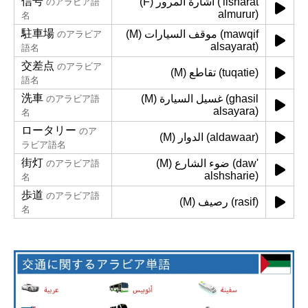
信号
(F) اشارة المرور ('iisharat
のアラビア語
almurur)
名
駐車場
(M) موقف السيارات (mawqif
のアラビア
alsayarat)
語名
交差点
のアラビア
(M) تقاطع (tuqatie)
語名
洗車
(M) غسيل السيارة (ghasil
のアラビア語
alsayara)
名
ロータリー
のア
(M) الدوار (aldawaar)
ラビア語名
街灯
(M) ضوء الشارع (daw'
のアラビア語
alshsharie)
名
歩道
のアラビア語
(M) رصيف (rasif)
名