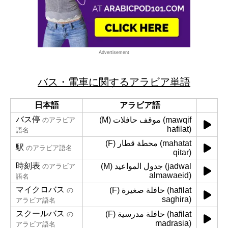
Advertisement
バス・電車に関するアラビア単語
日本語
アラビア語
バス停
(M) موقف حافلات (mawqif
のアラビア
hafilat)
語名
(F) محطة قطار (mahatat
駅
のアラビア語名
qitar)
時刻表
(M) جدول المواعيد (jadwal
のアラビア
almawaeid)
語名
マイクロバス
(F) حافلة صغيرة (hafilat
の
saghira)
アラビア語名
スクールバス
(F) حافلة مدرسية (hafilat
の
madrasia)
アラビア語名