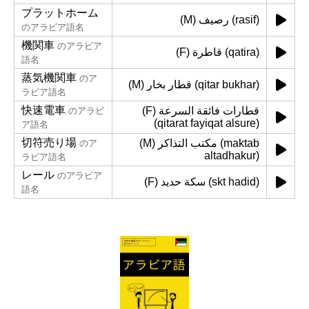
プラットホーム
(M) رصيف (rasif)
のアラビア語名
機関車
のアラビア
(F) قاطرة (qatira)
語名
蒸気機関車
のア
(M) قطار بخار (qitar bukhar)
ラビア語名
快速電車
(F) قطارات فائقة السرعة
のアラビ
(qitarat fayiqat alsure)
ア語名
切符売り場
(M) مكتب التذاكر (maktab
のア
altadhakur)
ラビア語名
レール
のアラビア
(F) سكة حديد (skt hadid)
語名