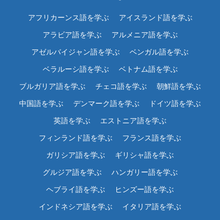
アフリカーンス語を学ぶ
アイスランド語を学ぶ
アラビア語を学ぶ
アルメニア語を学ぶ
アゼルバイジャン語を学ぶ
ベンガル語を学ぶ
ベラルーシ語を学ぶ
ベトナム語を学ぶ
ブルガリア語を学ぶ
チェコ語を学ぶ
朝鮮語を学ぶ
中国語を学ぶ
デンマーク語を学ぶ
ドイツ語を学ぶ
英語を学ぶ
エストニア語を学ぶ
フィンランド語を学ぶ
フランス語を学ぶ
ガリシア語を学ぶ
ギリシャ語を学ぶ
グルジア語を学ぶ
ハンガリー語を学ぶ
ヘブライ語を学ぶ
ヒンズー語を学ぶ
インドネシア語を学ぶ
イタリア語を学ぶ