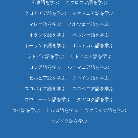
広東語を学ぶ
カタロニア語を学ぶ
クロアチア語を学ぶ
マケドニア語を学ぶ
マレー語を学ぶ
ノルウェー語を学ぶ
オランダ語を学ぶ
ペルシャ語を学ぶ
ポーランド語を学ぶ
ポルトガル語を学ぶ
ラトビア語を学ぶ
リトアニア語を学ぶ
ロシア語を学ぶ
ルーマニア語を学ぶ
セルビア語を学ぶ
スペイン語を学ぶ
スロバキア語を学ぶ
スロベニア語を学ぶ
スウェーデン語を学ぶ
タガログ語を学ぶ
タイ語を学ぶ
トルコ語を学ぶ
ウクライナ語を学ぶ
ウズベク語を学ぶ