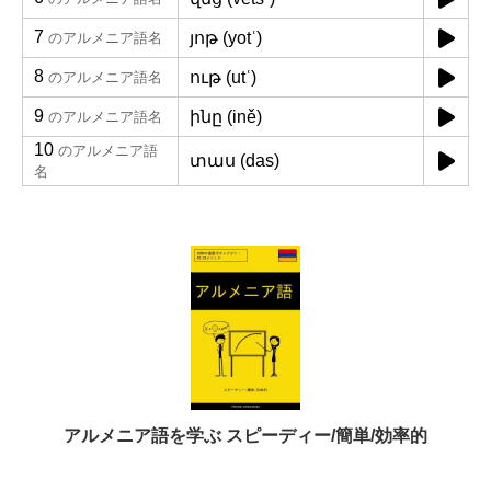
7
յոթ (yotʿ)
のアルメニア語名
8
ութ (utʿ)
のアルメニア語名
9
ինը (ině)
のアルメニア語名
10
のアルメニア語
տաս (das)
名
アルメニア語を学ぶ スピーディー/簡単/効率的