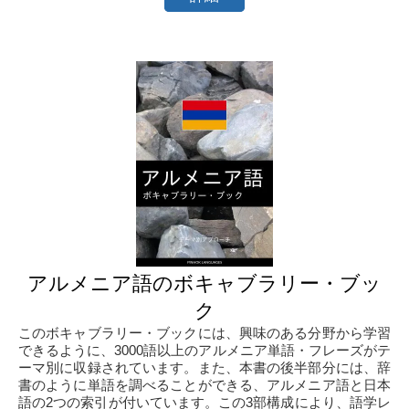
アルメニア語のボキャブラリー・ブッ
ク
このボキャブラリー・ブックには、興味のある分野から学習
できるように、3000語以上のアルメニア単語・フレーズがテ
ーマ別に収録されています。また、本書の後半部分には、辞
書のように単語を調べることができる、アルメニア語と日本
語の2つの索引が付いています。この3部構成により、語学レ