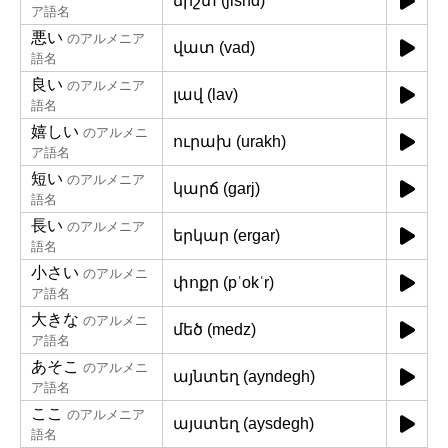
ճիշտ (jishd)
ア語名
悪い
のアルメニア
վատ (vad)
語名
良い
のアルメニア
լավ (lav)
語名
嬉しい
のアルメニ
ուրախ (urakh)
ア語名
短い
のアルメニア
կարճ (garj)
語名
長い
のアルメニア
երկար (ergar)
語名
小さい
のアルメニ
փոքր (pʿokʿr)
ア語名
大きな
のアルメニ
մեծ (medz)
ア語名
あそこ
のアルメニ
այնտեղ (ayndegh)
ア語名
ここ
のアルメニア
այստեղ (aysdegh)
語名