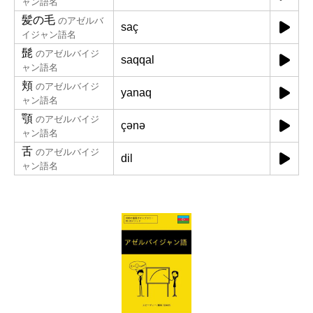
ャン語名
髪の毛
のアゼルバ
saç
イジャン語名
髭
のアゼルバイジ
saqqal
ャン語名
頬
のアゼルバイジ
yanaq
ャン語名
顎
のアゼルバイジ
çənə
ャン語名
舌
のアゼルバイジ
dil
ャン語名