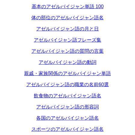
基本のアゼルバイジャン単語 100
体の部位のアゼルバイジャン語名
アゼルバイジャン語の月と日
アゼルバイジャン語フレーズ集
アゼルバイジャン語の質問の言葉
アゼルバイジャン語の動詞
親戚・家族関係のアゼルバイジャン単語
アゼルバイジャン語の職業の名前60選
飲食物のアゼルバイジャン語名
アゼルバイジャン語の形容詞
各国のアゼルバイジャン語名
スポーツのアゼルバイジャン語名