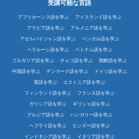
受講可能な言語
アフリカーンス語を学ぶ
アイスランド語を学ぶ
アラビア語を学ぶ
アルメニア語を学ぶ
アゼルバイジャン語を学ぶ
ベンガル語を学ぶ
ベラルーシ語を学ぶ
ベトナム語を学ぶ
ブルガリア語を学ぶ
チェコ語を学ぶ
朝鮮語を学ぶ
中国語を学ぶ
デンマーク語を学ぶ
ドイツ語を学ぶ
英語を学ぶ
エストニア語を学ぶ
フィンランド語を学ぶ
フランス語を学ぶ
ガリシア語を学ぶ
ギリシャ語を学ぶ
グルジア語を学ぶ
ハンガリー語を学ぶ
ヘブライ語を学ぶ
ヒンズー語を学ぶ
インドネシア語を学ぶ
イタリア語を学ぶ