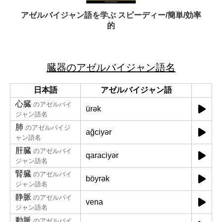
アゼルバイジャン語を学ぶ スピーディー/簡単/効率
的
臓器のアゼルバイジャン語名
日本語
アゼルバイジャン語
心臓
のアゼルバイ
ürək
ジャン語名
肺
のアゼルバイジ
ağciyər
ャン語名
肝臓
のアゼルバイ
qaraciyər
ジャン語名
腎臓
のアゼルバイ
böyrək
ジャン語名
静脈
のアゼルバイ
vena
ジャン語名
動脈
のアゼルバイ