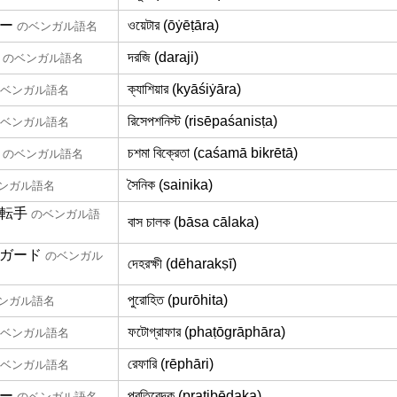
ー
ওয়েটার (ōẏēṭāra)
のベンガル語名
দরজি (daraji)
のベンガル語名
ক্যাশিয়ার (kyāśiẏāra)
ベンガル語名
রিসেপশনিস্ট (risēpaśanisṭa)
ベンガル語名
চশমা বিক্রেতা (caśamā bikrētā)
のベンガル語名
সৈনিক (sainika)
ンガル語名
転手
のベンガル語
বাস চালক (bāsa cālaka)
ガード
のベンガル
দেহরক্ষী (dēharakṣī)
পুরোহিত (purōhita)
ンガル語名
ফটোগ্রাফার (phaṭōgrāphāra)
ベンガル語名
রেফারি (rēphāri)
ベンガル語名
ー
প্রতিবেদক (pratibēdaka)
のベンガル語名