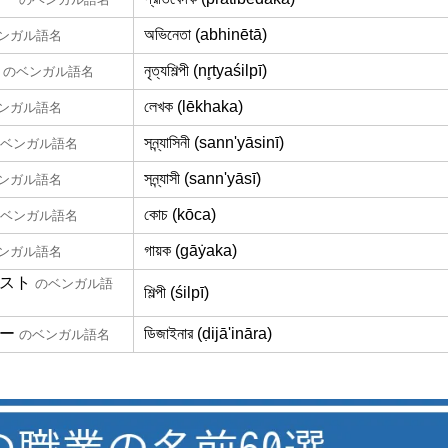
অভিনেতা (abhinētā)
ンガル語名
নৃত্যশিল্পী (nr̥tyaśilpī)
のベンガル語名
লেখক (lēkhaka)
ンガル語名
সন্ন্যাসিনী (sann'yāsinī)
ベンガル語名
সন্ন্যাসী (sann'yāsī)
ンガル語名
কোচ (kōca)
ベンガル語名
গায়ক (gāẏaka)
ンガル語名
スト
のベンガル語
শিল্পী (śilpī)
ー
ডিজাইনার (ḍijā'ināra)
のベンガル語名