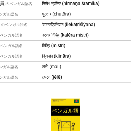
員
নির্মাণ শ্রমিক (nirmāṇa śramika)
のベンガル語名
ছুতোর (chutōra)
ンガル語名
ইলেকট্রিশিয়ান (ilēkaṭriśiẏāna)
のベンガル語名
কলের মিস্ত্রি (kalēra mistri)
ベンガル語名
মিস্ত্রি (mistri)
ベンガル語名
ক্লিনার (klināra)
ベンガル語名
মালী (mālī)
ンガル語名
জেলে (jēlē)
ンガル語名