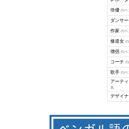
俳優
のベ
ダンサー
作家
のベ
修道女
の
僧侶
のベ
コーチ
の
歌手
のベ
アーティ
名
デザイナ