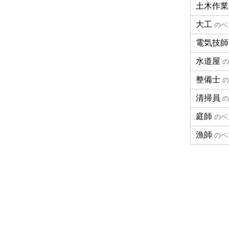
土木作業
大工
のベ
電気技師
水道屋
の
整備士
の
清掃員
の
庭師
のベ
漁師
のベ