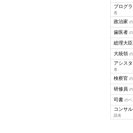
プログラ
名
政治家
の
歯医者
の
総理大臣
大統領
の
アシスタ
名
検察官
の
研修員
の
司書
のベ
コンサル
語名