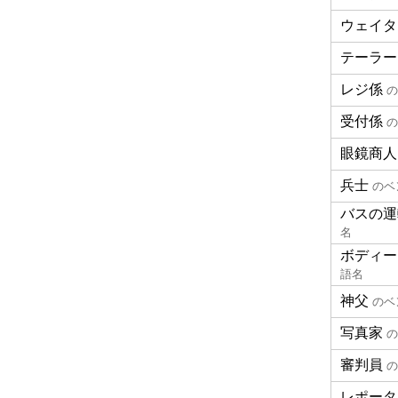
ウェイタ
テーラー
レジ係
の
受付係
の
眼鏡商人
兵士
のベ
バスの運
名
ボディー
語名
神父
のベ
写真家
の
審判員
の
レポータ