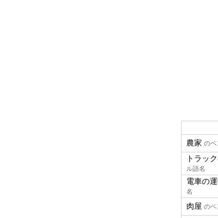
農家
のベ
トラック
ル語名
電車の運
名
肉屋
のベ