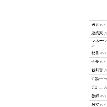
医者
のベ
建築家
の
マネージ
名
秘書
のベ
会長
のベ
裁判官
の
弁護士
の
会計士
の
教師
のベ
教授
のベ