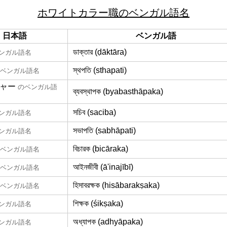
ホワイトカラー職のベンガル語名
日本語
ベンガル語
ডাক্তার (ḍāktāra)
ンガル語名
স্থপতি (sthapati)
ベンガル語名
ャー
のベンガル語
ব্যবস্থাপক (byabasthāpaka)
সচিব (saciba)
ンガル語名
সভাপতি (sabhāpati)
ンガル語名
বিচারক (bicāraka)
ベンガル語名
আইনজীবী (ā'inajībī)
ベンガル語名
হিসাবরক্ষক (hisābarakṣaka)
ベンガル語名
শিক্ষক (śikṣaka)
ンガル語名
অধ্যাপক (adhyāpaka)
ンガル語名