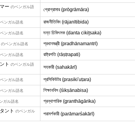
マー
のベンガル語
প্রোগ্রামার (prōgrāmāra)
রাজনীতিবিদ (rājanītibida)
ベンガル語名
দন্ত চিকিৎসক (danta cikiṯsaka)
ベンガル語名
প্রধানমন্ত্রী (pradhānamantrī)
のベンガル語名
রাষ্ট্রপতি (rāṣṭrapati)
ベンガル語名
ント
のベンガル語
সহকারী (sahakārī)
প্রসিকিউটর (prasiki'uṭara)
ベンガル語名
শিক্ষানবিস (śikṣānabisa)
ベンガル語名
গ্রন্থাগারিক (granthāgārika)
ンガル語名
タント
のベンガル
পরামর্শকারী (parāmarśakārī)