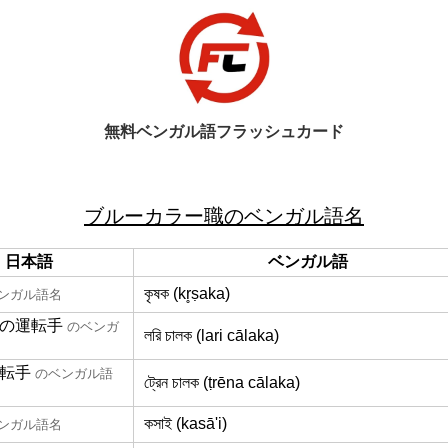
無料ベンガル語フラッシュカード
ブルーカラー職のベンガル語名
日本語
ベンガル語
কৃষক (kr̥ṣaka)
ンガル語名
の運転手
のベンガ
লরি চালক (lari cālaka)
転手
のベンガル語
ট্রেন চালক (ṭrēna cālaka)
কসাই (kasā'i)
ンガル語名