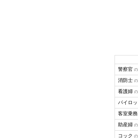
警察官
の
消防士
の
看護婦
の
パイロッ
客室乗務
助産婦
の
コック
の