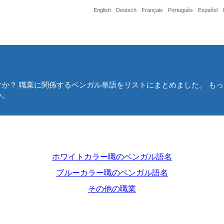
English
Deutsch
Français
Português
Español
か？ 職業に関係するベンガル単語をリストにまとめました。 も
い。
ホワイトカラー職のベンガル語名
ブルーカラー職のベンガル語名
その他の職業