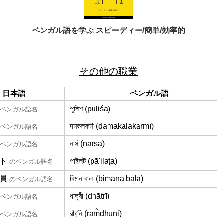
ベンガル語を学ぶ スピーディー/簡単/効率的
その他の職業
日本語
ベンガル語
পুলিশ (puliśa)
ベンガル語名
দমকলকর্মী (damakalakarmī)
ベンガル語名
নার্স (nārsa)
ベンガル語名
ト
পাইলট (pā'ilaṭa)
のベンガル語名
員
বিমান বালা (bimāna bālā)
のベンガル語名
ধাত্রী (dhātrī)
ベンガル語名
রাঁধুনি (rām̐dhuni)
ベンガル語名