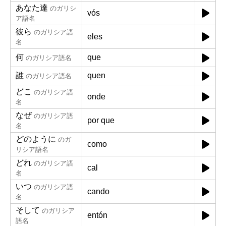
あなた達
のガリシ
vós
ア語名
彼ら
のガリシア語
eles
名
何
que
のガリシア語名
誰
quen
のガリシア語名
どこ
のガリシア語
onde
名
なぜ
のガリシア語
por que
名
どのように
のガ
como
リシア語名
どれ
のガリシア語
cal
名
いつ
のガリシア語
cando
名
そして
のガリシア
entón
語名