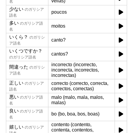
vellas)
名
少ない
のガリシア
poucos
語名
多い
のガリシア語
moitos
名
いくら？
のガリシ
canto?
ア語名
いくつですか？
cantos?
のガリシア語名
incorrecto (incorrecto,
間違った
のガリシ
incorrecta, incorrectos,
ア語名
incorrectas)
正しい
correcto (correcto, correcta,
のガリシア
correctos, correctas)
語名
悪い
malo (malo, mala, malos,
のガリシア語
malas)
名
良い
のガリシア語
bo (bo, boa, bos, boas)
名
contento (contento,
嬉しい
のガリシア
contenta, contentos,