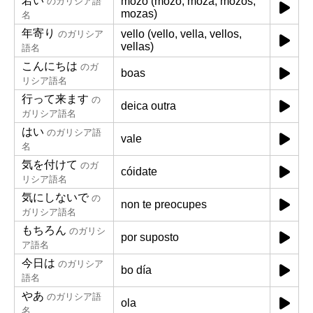
若い
mozo (mozo, moza, mozos,
のガリシア語
mozas)
名
年寄り
vello (vello, vella, vellos,
のガリシア
vellas)
語名
こんにちは
のガ
boas
リシア語名
行って来ます
の
deica outra
ガリシア語名
はい
のガリシア語
vale
名
気を付けて
のガ
cóidate
リシア語名
気にしないで
の
non te preocupes
ガリシア語名
もちろん
のガリシ
por suposto
ア語名
今日は
のガリシア
bo día
語名
やあ
のガリシア語
ola
名