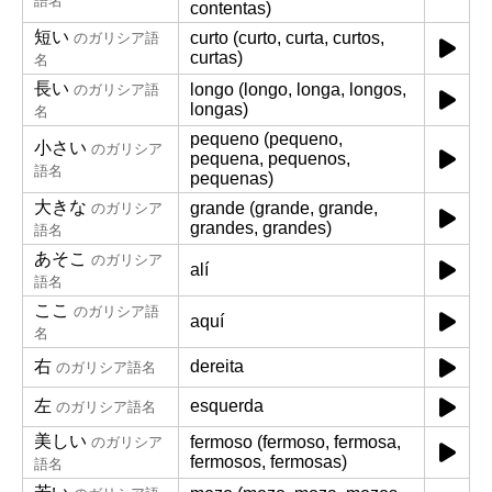
語名
contentas)
短い
curto (curto, curta, curtos,
のガリシア語
curtas)
名
長い
longo (longo, longa, longos,
のガリシア語
longas)
名
pequeno (pequeno,
小さい
のガリシア
pequena, pequenos,
語名
pequenas)
大きな
grande (grande, grande,
のガリシア
grandes, grandes)
語名
あそこ
のガリシア
alí
語名
ここ
のガリシア語
aquí
名
右
dereita
のガリシア語名
左
esquerda
のガリシア語名
美しい
fermoso (fermoso, fermosa,
のガリシア
fermosos, fermosas)
語名