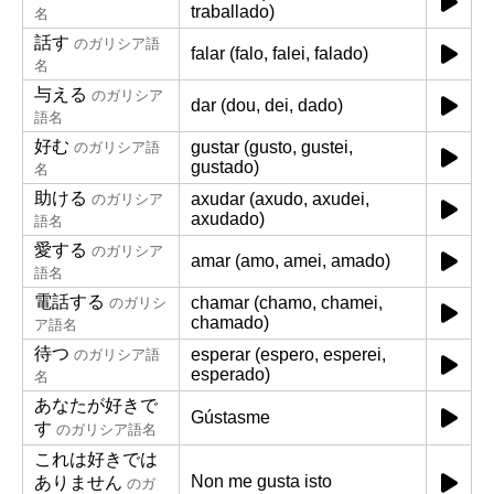
traballado)
名
話す
のガリシア語
falar (falo, falei, falado)
名
与える
のガリシア
dar (dou, dei, dado)
語名
好む
gustar (gusto, gustei,
のガリシア語
gustado)
名
助ける
axudar (axudo, axudei,
のガリシア
axudado)
語名
愛する
のガリシア
amar (amo, amei, amado)
語名
電話する
chamar (chamo, chamei,
のガリシ
chamado)
ア語名
待つ
esperar (espero, esperei,
のガリシア語
esperado)
名
あなたが好きで
Gústasme
す
のガリシア語名
これは好きでは
Non me gusta isto
ありません
のガ