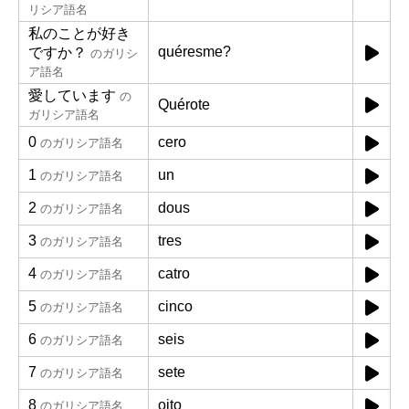
リシア語名
私のことが好き
quéresme?
ですか？
のガリシ
ア語名
愛しています
の
Quérote
ガリシア語名
0
cero
のガリシア語名
1
un
のガリシア語名
2
dous
のガリシア語名
3
tres
のガリシア語名
4
catro
のガリシア語名
5
cinco
のガリシア語名
6
seis
のガリシア語名
7
sete
のガリシア語名
8
oito
のガリシア語名