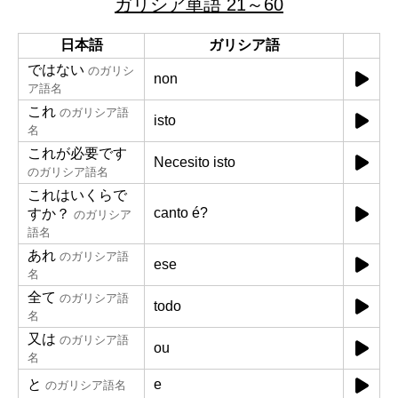
ガリシア単語 21～60
日本語
ガリシア語
ではない
のガリシ
non
ア語名
これ
のガリシア語
isto
名
これが必要です
Necesito isto
のガリシア語名
これはいくらで
canto é?
すか？
のガリシア
語名
あれ
のガリシア語
ese
名
全て
のガリシア語
todo
名
又は
のガリシア語
ou
名
と
e
のガリシア語名