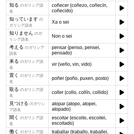
知る
coñecer (coñezo, coñecín,
のガリシア語
coñecido)
名
知っています
の
Xa o sei
ガリシア語名
知りません
のガ
Non o sei
リシア語名
考える
pensar (penso, pensei,
のガリシア
pensado)
語名
来る
のガリシア語
vir (veño, vin, vido)
名
置く
のガリシア語
poñer (poño, puxen, posto)
名
取る
のガリシア語
coller (collo, collín, collido)
名
見つける
atopar (atopo, atopei,
のガリシ
atopado)
ア語名
聞く
escoitar (escoito, escoitei,
のガリシア語
escoitado)
名
働く
traballar (traballo, traballei,
のガリシア語