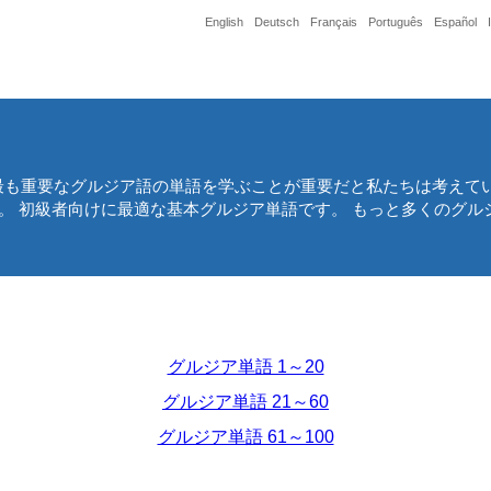
English
Deutsch
Français
Português
Español
最も重要なグルジア語の単語を学ぶことが重要だと私たちは考えてい
た。 初級者向けに最適な基本グルジア単語です。 もっと多くのグ
グルジア単語 1～20
グルジア単語 21～60
グルジア単語 61～100