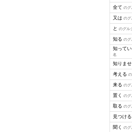
全て
のグ
又は
のグ
と
のグル
知る
のグ
知ってい
名
知りませ
考える
の
来る
のグ
置く
のグ
取る
のグ
見つける
聞く
のグ