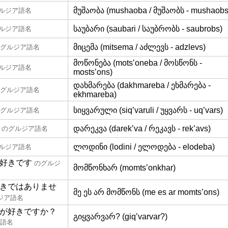
მუშაობა (mushaoba / მუშაობს - mushaobs
ルジア語名
საუბარი (saubari / საუბრობს - saubrobs)
ルジア語名
მიცემა (mitsema / აძლევს - adzlevs)
グルジア語名
მოწონება (mots’oneba / მოსწონს -
ルジア語名
mosts’ons)
დახმარება (dakhmareba / ეხმარება -
グルジア語名
ekhmareba)
სიყვარული (siq’varuli / უყვარს - uq’vars)
グルジア語名
დარეკვა (darek’va / რეკავს - rek’avs)
のグルジア語名
ლოდინი (lodini / ელოდება - elodeba)
ルジア語名
好きです
のグルジ
მომწონხარ (momts’onkhar)
きではありませ
მე ეს არ მომწონს (me es ar momts’ons)
ジア語名
が好きですか？
გიყვარვარ? (giq’varvar?)
語名