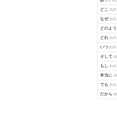
のグル
どこ
のグ
なぜ
のグ
どのよう
どれ
のグ
いつ
のグ
そして
の
もし
のグ
本当に
の
でも
のグ
だから
の