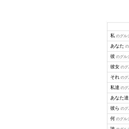
私
のグル
あなた
の
彼
のグル
彼女
のグ
それ
のグ
私達
のグ
あなた達
彼ら
のグ
何
のグル
誰