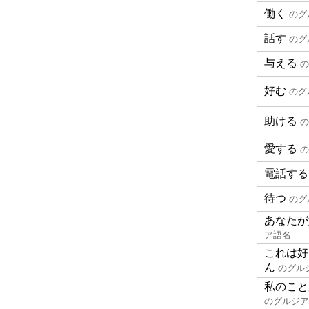
働く
のグ
話す
のグ
与える
の
好む
のグ
助ける
の
愛する
の
電話する
待つ
のグ
あなたが
ア語名
これは好
ん
のグル
私のこと
のグルジア