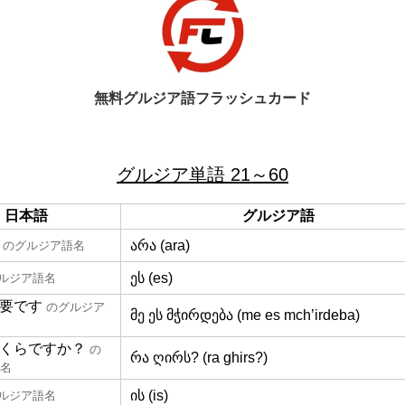
無料グルジア語フラッシュカード
グルジア単語 21～60
日本語
グルジア語
არა (ara)
のグルジア語名
ეს (es)
ルジア語名
要です
のグルジア
მე ეს მჭირდება (me es mch’irdeba)
くらですか？
の
რა ღირს? (ra ghirs?)
名
ის (is)
ルジア語名