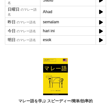
Sabtu
名
日曜日
のマレー語
Ahad
名
昨日
semalam
のマレー語名
今日
hari ini
のマレー語名
明日
esok
のマレー語名
マレー語を学ぶ スピーディー/簡単/効率的