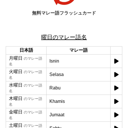
無料マレー語フラッシュカード
曜日のマレー語名
日本語
マレー語
月曜日
のマレー語
Isnin
名
火曜日
のマレー語
Selasa
名
水曜日
のマレー語
Rabu
名
木曜日
のマレー語
Khamis
名
金曜日
のマレー語
Jumaat
名
土曜日
のマレー語