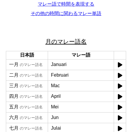
マレー語で時間を表現する
その他の時間に関わるマレー単語
月のマレー語名
日本語
マレー語
一月
Januari
のマレー語名
二月
Februari
のマレー語名
三月
Mac
のマレー語名
四月
April
のマレー語名
五月
Mei
のマレー語名
六月
Jun
のマレー語名
七月
Julai
のマレー語名