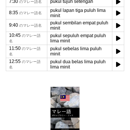
7:30
pukul tujuh setengah
のマレー語名
pukul lapan tiga puluh lima
8:35
のマレー語名
minit
pukul sembilan empat puluh
9:40
のマレー語名
minit
10:45
pukul sepuluh empat puluh
のマレー語
lima minit
名
11:50
pukul sebelas lima puluh
のマレー語
minit
名
12:55
pukul dua belas lima puluh
のマレー語
lima minit
名