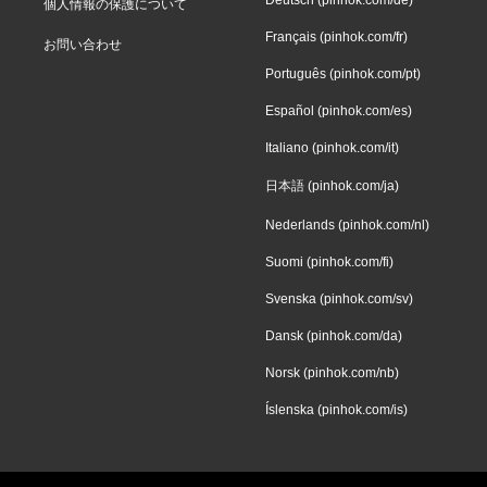
個人情報の保護について
Français (pinhok.com/fr)
お問い合わせ
Português (pinhok.com/pt)
Español (pinhok.com/es)
Italiano (pinhok.com/it)
日本語 (pinhok.com/ja)
Nederlands (pinhok.com/nl)
Suomi (pinhok.com/fi)
Svenska (pinhok.com/sv)
Dansk (pinhok.com/da)
Norsk (pinhok.com/nb)
Íslenska (pinhok.com/is)