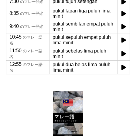
7:30
pukul tujuh setengah
のマレー語名
pukul lapan tiga puluh lima
8:35
のマレー語名
minit
pukul sembilan empat puluh
9:40
のマレー語名
minit
10:45
pukul sepuluh empat puluh
のマレー語
lima minit
名
11:50
pukul sebelas lima puluh
のマレー語
minit
名
12:55
pukul dua belas lima puluh
のマレー語
lima minit
名