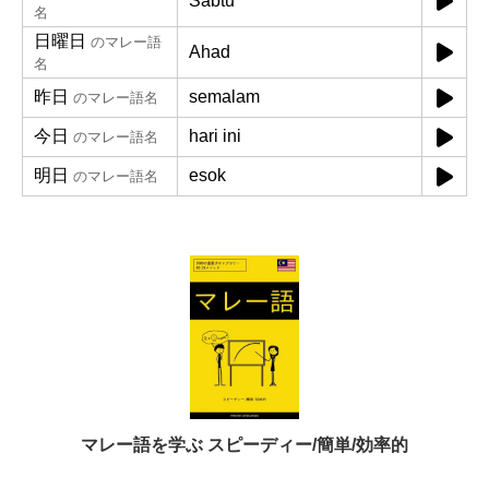
Sabtu
名
日曜日
のマレー語
Ahad
名
昨日
semalam
のマレー語名
今日
hari ini
のマレー語名
明日
esok
のマレー語名
マレー語を学ぶ スピーディー/簡単/効率的