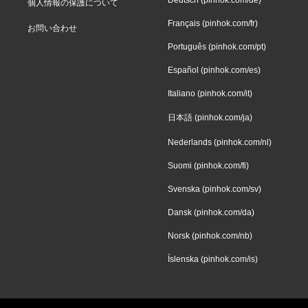
個人情報の保護について
Français (pinhok.com/fr)
お問い合わせ
Português (pinhok.com/pt)
Español (pinhok.com/es)
Italiano (pinhok.com/it)
日本語 (pinhok.com/ja)
Nederlands (pinhok.com/nl)
Suomi (pinhok.com/fi)
Svenska (pinhok.com/sv)
Dansk (pinhok.com/da)
Norsk (pinhok.com/nb)
Íslenska (pinhok.com/is)