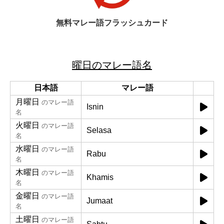
無料マレー語フラッシュカード
曜日のマレー語名
日本語
マレー語
月曜日
のマレー語
Isnin
名
火曜日
のマレー語
Selasa
名
水曜日
のマレー語
Rabu
名
木曜日
のマレー語
Khamis
名
金曜日
のマレー語
Jumaat
名
土曜日
のマレー語