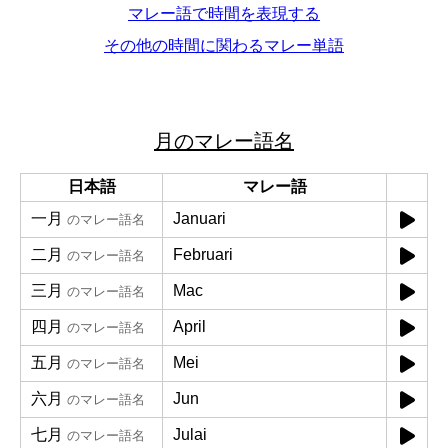
マレー語で時間を表現する
その他の時間に関わるマレー単語
月のマレー語名
日本語
マレー語
一月
Januari
のマレー語名
二月
Februari
のマレー語名
三月
Mac
のマレー語名
四月
April
のマレー語名
五月
Mei
のマレー語名
六月
Jun
のマレー語名
七月
Julai
のマレー語名