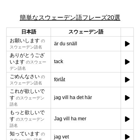
簡単なスウェーデン語フレーズ20選
日本語
スウェーデン語
お願いします
の
är du snäll
スウェーデン語名
ありがとうござ
tack
います
のスウェー
デン語名
ごめんなさい
の
förlåt
スウェーデン語名
これが欲しいで
jag vill ha det här
す
のスウェーデン
語名
もっと欲しいで
Jag vill ha mer
す
のスウェーデン
語名
知っています
の
jag vet