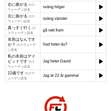
右に曲がる
のス
sväng höger
ウェーデン語名
左に曲がる
のス
sväng vänster
ウェーデン語名
真っすぐ行く
の
gå rakt fram
スウェーデン語名
名前はなんです
Vad heter du?
か？
のスウェーデ
ン語名
私の名前はデイ
Jag heter David
ビッドです
のス
ウェーデン語名
22歳です
のスウ
Jag är 22 år gammal
ェーデン語名