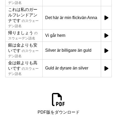
デン語名
これは私のガー
ルフレンドアン
Det här är min flickvän Anna
ナです
のスウェー
デン語名
帰りましょう
の
Vi går hem
スウェーデン語名
銀は金よりも安
Silver är billigare än guld
いです
のスウェー
デン語名
金は銀よりも高
Guld är dyrare än silver
いです
のスウェー
デン語名
PDF版をダウンロード