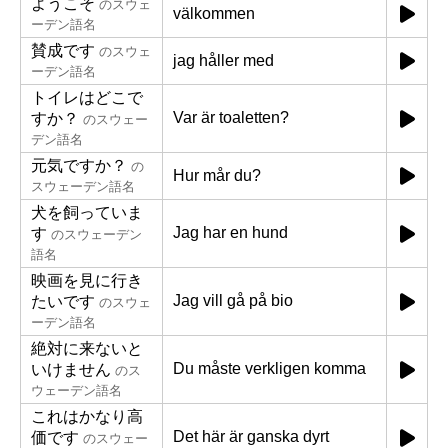
ようこそ
のスウェ
välkommen
ーデン語名
賛成です
のスウェ
jag håller med
ーデン語名
トイレはどこで
Var är toaletten?
すか？
のスウェー
デン語名
元気ですか？
の
Hur mår du?
スウェーデン語名
犬を飼っていま
Jag har en hund
す
のスウェーデン
語名
映画を見に行き
Jag vill gå på bio
たいです
のスウェ
ーデン語名
絶対に来ないと
Du måste verkligen komma
いけません
のス
ウェーデン語名
これはかなり高
Det här är ganska dyrt
価です
のスウェー