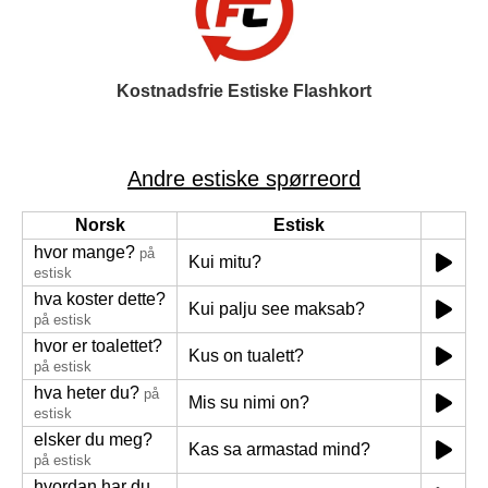
Kostnadsfrie Estiske Flashkort
Andre estiske spørreord
Norsk
Estisk
hvor mange?
på
Kui mitu?
estisk
hva koster dette?
Kui palju see maksab?
på estisk
hvor er toalettet?
Kus on tualett?
på estisk
hva heter du?
på
Mis su nimi on?
estisk
elsker du meg?
Kas sa armastad mind?
på estisk
hvordan har du