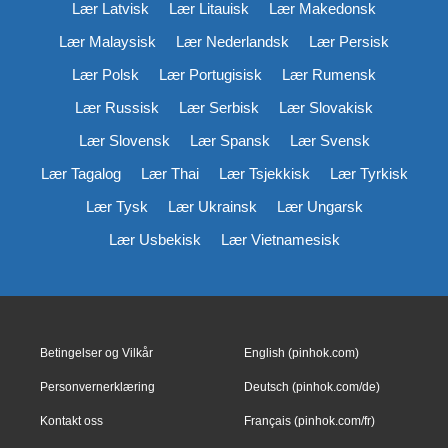
Lær Latvisk
Lær Litauisk
Lær Makedonsk
Lær Malaysisk
Lær Nederlandsk
Lær Persisk
Lær Polsk
Lær Portugisisk
Lær Rumensk
Lær Russisk
Lær Serbisk
Lær Slovakisk
Lær Slovensk
Lær Spansk
Lær Svensk
Lær Tagalog
Lær Thai
Lær Tsjekkisk
Lær Tyrkisk
Lær Tysk
Lær Ukrainsk
Lær Ungarsk
Lær Usbekisk
Lær Vietnamesisk
Betingelser og Vilkår
English (pinhok.com)
Personvernerklæring
Deutsch (pinhok.com/de)
Kontakt oss
Français (pinhok.com/fr)