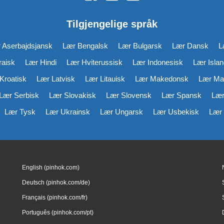
Tilgjengelige språk
 Aserbajdsjansk
Lær Bengalsk
Lær Bulgarsk
Lær Dansk
L
aisk
Lær Hindi
Lær Hviterussisk
Lær Indonesisk
Lær Isla
Kroatisk
Lær Latvisk
Lær Litauisk
Lær Makedonsk
Lær Ma
Lær Serbisk
Lær Slovakisk
Lær Slovensk
Lær Spansk
Lær
Lær Tysk
Lær Ukrainsk
Lær Ungarsk
Lær Usbekisk
Lær 
English (pinhok.com)
Deutsch (pinhok.com/de)
Français (pinhok.com/fr)
Português (pinhok.com/pt)