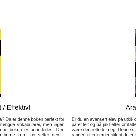
 / Effektivt
Ara
på? Da er denne boken perfekt for
Er du en avansert elev på utkikk
 mengde vokabularer, men ingen
på et felt og på jakt etter omf
Denne boken er annerledes. Den
være den rette for deg. Denne spr
u burde lære, og setter dem i
rangert etter emner slik at du en