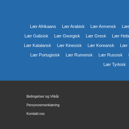
Lær Afrikaans
Lær Arabisk
Lær Armensk
Lær
Lær Galisisk
Lær Georgisk
Lær Gresk
Lær Hebr
Lær Katalansk
Lær Kinesisk
Lær Koreansk
Lær 
Lær Portugisisk
Lær Rumensk
Lær Russisk
Lær Tyrkisk
Betingelser og Vilkår
Personvernerklæring
Kontakt oss