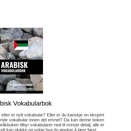
bisk Vokabularbok
 etter et nytt vokabular? Eller er du kanskje en ekspert
attende vokabular innen det emnet? Da kan denne boken
åkboken tilbyr vokabularer ned til minste detalj, alle er
kelt kan plukke og velge hva du ønsker å lære først.