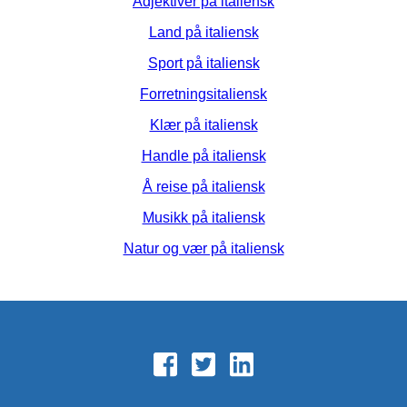
Adjektiver på italiensk
Land på italiensk
Sport på italiensk
Forretningsitaliensk
Klær på italiensk
Handle på italiensk
Å reise på italiensk
Musikk på italiensk
Natur og vær på italiensk