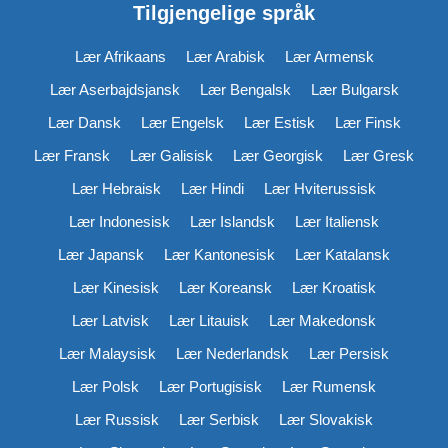
Tilgjengelige språk
Lær Afrikaans
Lær Arabisk
Lær Armensk
Lær Aserbajdsjansk
Lær Bengalsk
Lær Bulgarsk
Lær Dansk
Lær Engelsk
Lær Estisk
Lær Finsk
Lær Fransk
Lær Galisisk
Lær Georgisk
Lær Gresk
Lær Hebraisk
Lær Hindi
Lær Hviterussisk
Lær Indonesisk
Lær Islandsk
Lær Italiensk
Lær Japansk
Lær Kantonesisk
Lær Katalansk
Lær Kinesisk
Lær Koreansk
Lær Kroatisk
Lær Latvisk
Lær Litauisk
Lær Makedonsk
Lær Malaysisk
Lær Nederlandsk
Lær Persisk
Lær Polsk
Lær Portugisisk
Lær Rumensk
Lær Russisk
Lær Serbisk
Lær Slovakisk