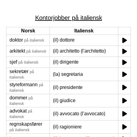
Kontorjobber på italiensk
Norsk
Italiensk
doktor
(il) dottore
på italiensk
arkitekt
(il) architetto (l'architetto)
på italiensk
sjef
(il) dirigente
på italiensk
sekretær
på
(la) segretaria
italiensk
styreformann
på
(il) presidente
italiensk
dommer
på
(il) giudice
italiensk
advokat
på
(il) avvocato (l'avvocato)
italiensk
regnskapsfører
(il) ragioniere
på italiensk