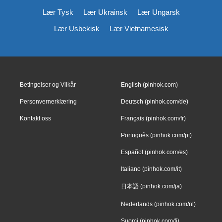
Lær Tysk
Lær Ukrainsk
Lær Ungarsk
Lær Usbekisk
Lær Vietnamesisk
Betingelser og Vilkår
English (pinhok.com)
Personvernerklæring
Deutsch (pinhok.com/de)
Kontakt oss
Français (pinhok.com/fr)
Português (pinhok.com/pt)
Español (pinhok.com/es)
Italiano (pinhok.com/it)
日本語 (pinhok.com/ja)
Nederlands (pinhok.com/nl)
Suomi (pinhok.com/fi)