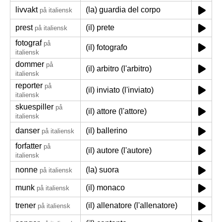
livvakt
(la) guardia del corpo
på italiensk
prest
(il) prete
på italiensk
fotograf
på
(il) fotografo
italiensk
dommer
på
(il) arbitro (l'arbitro)
italiensk
reporter
på
(il) inviato (l'inviato)
italiensk
skuespiller
på
(il) attore (l'attore)
italiensk
danser
(il) ballerino
på italiensk
forfatter
på
(il) autore (l'autore)
italiensk
nonne
(la) suora
på italiensk
munk
(il) monaco
på italiensk
trener
(il) allenatore (l'allenatore)
på italiensk