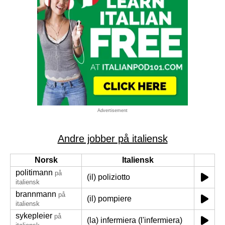
Advertisement
Andre jobber på italiensk
Norsk
Italiensk
politimann
på
(il) poliziotto
italiensk
brannmann
på
(il) pompiere
italiensk
sykepleier
på
(la) infermiera (l'infermiera)