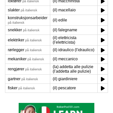
lokfører
(il) macchinista
på italiensk
slakter
(il) macellaio
på italiensk
konstruksjonsarbeider
(il) edile
på italiensk
snekker
(il) falegname
på italiensk
(il) elettricista
elektriker
på italiensk
(l'elettricista)
rørlegger
(il) idraulico (l'idraulico)
på italiensk
mekaniker
(il) meccanico
på italiensk
(la) addetta alle pulizie
rengjører
på italiensk
(l'addetta alle pulizie)
gartner
(il) giardiniere
på italiensk
fisker
(il) pescatore
på italiensk