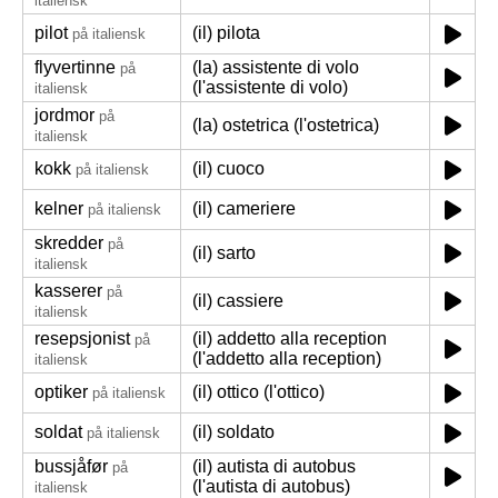
italiensk
pilot
(il) pilota
på italiensk
flyvertinne
(la) assistente di volo
på
(l'assistente di volo)
italiensk
jordmor
på
(la) ostetrica (l'ostetrica)
italiensk
kokk
(il) cuoco
på italiensk
kelner
(il) cameriere
på italiensk
skredder
på
(il) sarto
italiensk
kasserer
på
(il) cassiere
italiensk
resepsjonist
(il) addetto alla reception
på
(l'addetto alla reception)
italiensk
optiker
(il) ottico (l'ottico)
på italiensk
soldat
(il) soldato
på italiensk
bussjåfør
(il) autista di autobus
på
(l'autista di autobus)
italiensk