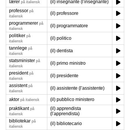
lærer
(il) insegnante (l'insegnante)
på italiensk
professor
på
(il) professore
italiensk
programmerer
på
(il) programmatore
italiensk
politiker
på
(il) politico
italiensk
tannlege
på
(il) dentista
italiensk
statsminister
på
(il) primo ministro
italiensk
president
på
(il) presidente
italiensk
assistent
på
(il) assistente (l'assistente)
italiensk
aktor
(il) pubblico ministero
på italiensk
praktikant
(il) apprendista
på
(l'apprendista)
italiensk
bibliotekar
på
(il) bibliotecario
italiensk