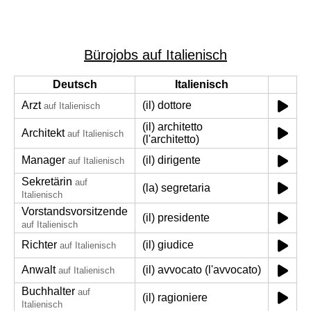
Bürojobs auf Italienisch
Deutsch
Italienisch
Arzt
(il) dottore
auf Italienisch
(il) architetto
Architekt
auf Italienisch
(l'architetto)
Manager
(il) dirigente
auf Italienisch
Sekretärin
auf
(la) segretaria
Italienisch
Vorstandsvorsitzende
(il) presidente
auf Italienisch
Richter
(il) giudice
auf Italienisch
Anwalt
(il) avvocato (l'avvocato)
auf Italienisch
Buchhalter
auf
(il) ragioniere
Italienisch