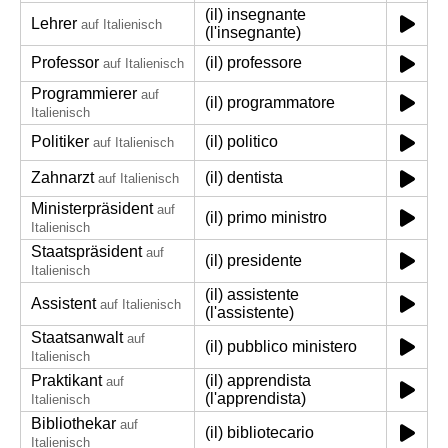
(il) insegnante
Lehrer
auf Italienisch
(l'insegnante)
Professor
(il) professore
auf Italienisch
Programmierer
auf
(il) programmatore
Italienisch
Politiker
(il) politico
auf Italienisch
Zahnarzt
(il) dentista
auf Italienisch
Ministerpräsident
auf
(il) primo ministro
Italienisch
Staatspräsident
auf
(il) presidente
Italienisch
(il) assistente
Assistent
auf Italienisch
(l'assistente)
Staatsanwalt
auf
(il) pubblico ministero
Italienisch
Praktikant
(il) apprendista
auf
(l'apprendista)
Italienisch
Bibliothekar
auf
(il) bibliotecario
Italienisch