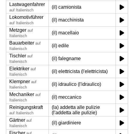
Lastwagenfahrer
(il) camionista
auf Italienisch
Lokomotivführer
(il) macchinista
auf Italienisch
Metzger
auf
(il) macellaio
Italienisch
Bauarbeiter
auf
(il) edile
Italienisch
Tischler
auf
(il) falegname
Italienisch
Elektriker
auf
(il) elettricista (l'elettricista)
Italienisch
Klempner
auf
(il) idraulico (l'idraulico)
Italienisch
Mechaniker
auf
(il) meccanico
Italienisch
Reinigungskraft
(la) addetta alle pulizie
(l'addetta alle pulizie)
auf Italienisch
Gärtner
auf
(il) giardiniere
Italienisch
Fischer
auf