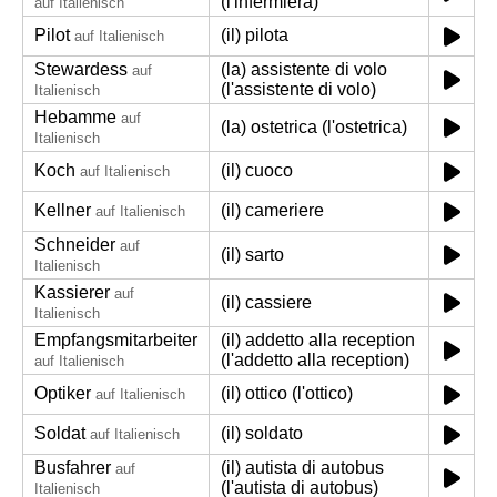
(l'infermiera)
auf Italienisch
Pilot
(il) pilota
auf Italienisch
Stewardess
(la) assistente di volo
auf
(l'assistente di volo)
Italienisch
Hebamme
auf
(la) ostetrica (l'ostetrica)
Italienisch
Koch
(il) cuoco
auf Italienisch
Kellner
(il) cameriere
auf Italienisch
Schneider
auf
(il) sarto
Italienisch
Kassierer
auf
(il) cassiere
Italienisch
Empfangsmitarbeiter
(il) addetto alla reception
(l'addetto alla reception)
auf Italienisch
Optiker
(il) ottico (l'ottico)
auf Italienisch
Soldat
(il) soldato
auf Italienisch
Busfahrer
(il) autista di autobus
auf
(l'autista di autobus)
Italienisch