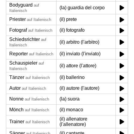
Bodyguard
auf
(la) guardia del corpo
Italienisch
Priester
(il) prete
auf Italienisch
Fotograf
(il) fotografo
auf Italienisch
Schiedsrichter
auf
(il) arbitro (l'arbitro)
Italienisch
Reporter
(il) inviato (l'inviato)
auf Italienisch
Schauspieler
auf
(il) attore (l'attore)
Italienisch
Tänzer
(il) ballerino
auf Italienisch
Autor
(il) autore (l'autore)
auf Italienisch
Nonne
(la) suora
auf Italienisch
Mönch
(il) monaco
auf Italienisch
(il) allenatore
Trainer
auf Italienisch
(l'allenatore)
Sänger
(il) cantante
auf Italienisch