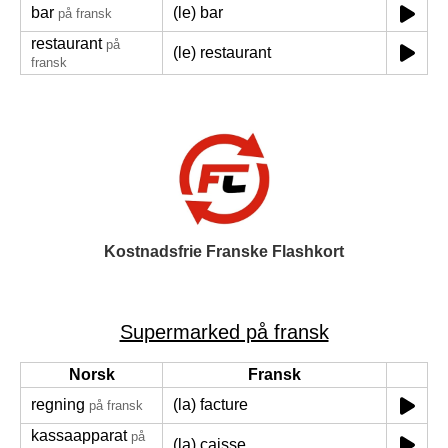
bar
(le) bar
på fransk
restaurant
på
(le) restaurant
fransk
Kostnadsfrie Franske Flashkort
Supermarked på fransk
Norsk
Fransk
regning
(la) facture
på fransk
kassaapparat
på
(la) caisse