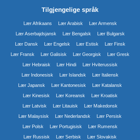
Tilgjengelige språk
Lær Afrikaans
Lær Arabisk
Lær Armensk
Lær Aserbajdsjansk
Lær Bengalsk
Lær Bulgarsk
Lær Dansk
Lær Engelsk
Lær Estisk
Lær Finsk
Lær Fransk
Lær Galisisk
Lær Georgisk
Lær Gresk
Lær Hebraisk
Lær Hindi
Lær Hviterussisk
Lær Indonesisk
Lær Islandsk
Lær Italiensk
Lær Japansk
Lær Kantonesisk
Lær Katalansk
Lær Kinesisk
Lær Koreansk
Lær Kroatisk
Lær Latvisk
Lær Litauisk
Lær Makedonsk
Lær Malaysisk
Lær Nederlandsk
Lær Persisk
Lær Polsk
Lær Portugisisk
Lær Rumensk
Lær Russisk
Lær Serbisk
Lær Slovakisk