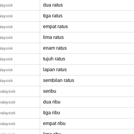
dua ratus
laysisk
tiga ratus
laysisk
empat ratus
laysisk
lima ratus
laysisk
enam ratus
laysisk
tujuh ratus
laysisk
lapan ratus
laysisk
sembilan ratus
laysisk
seribu
malaysisk
dua ribu
malaysisk
tiga ribu
malaysisk
empat ribu
malaysisk