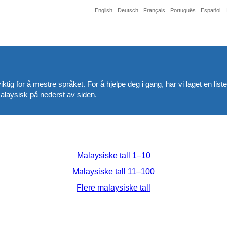
English
Deutsch
Français
Português
Español
ktig for å mestre språket. For å hjelpe deg i gang, har vi laget en list
malaysisk på nederst av siden.
Malaysiske tall 1–10
Malaysiske tall 11–100
Flere malaysiske tall