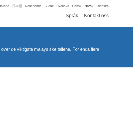
Italiano
日本語
Nederlands
Suomi
Svenska
Dansk
Norsk
Íslenska
Språk
Kontakt oss
e over de viktigste malaysiske tallene. For enda flere