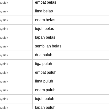
empat belas
aysisk
lima belas
aysisk
enam belas
aysisk
tujuh belas
aysisk
lapan belas
aysisk
sembilan belas
aysisk
dua puluh
aysisk
tiga puluh
aysisk
empat puluh
aysisk
lima puluh
aysisk
enam puluh
aysisk
tujuh puluh
aysisk
lapan puluh
aysisk