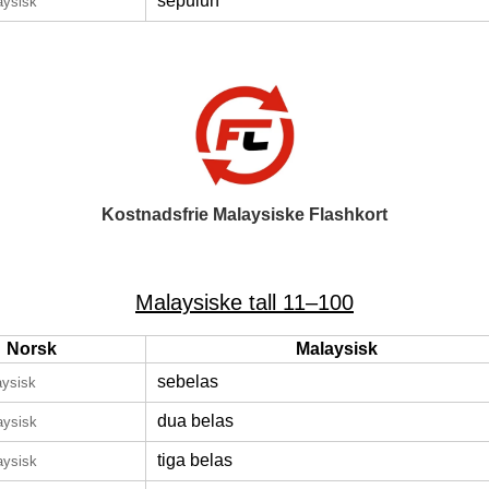
sepuluh
aysisk
Kostnadsfrie Malaysiske Flashkort
Malaysiske tall 11–100
Norsk
Malaysisk
sebelas
aysisk
dua belas
aysisk
tiga belas
aysisk