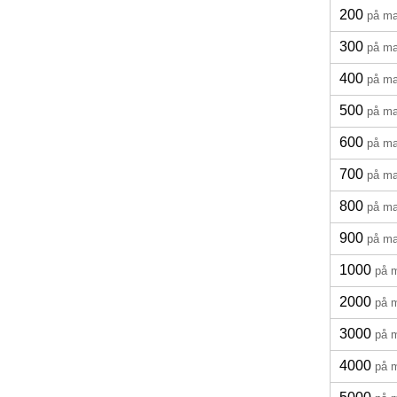
200
på ma
300
på ma
400
på ma
500
på ma
600
på ma
700
på ma
800
på ma
900
på ma
1000
på 
2000
på 
3000
på 
4000
på 