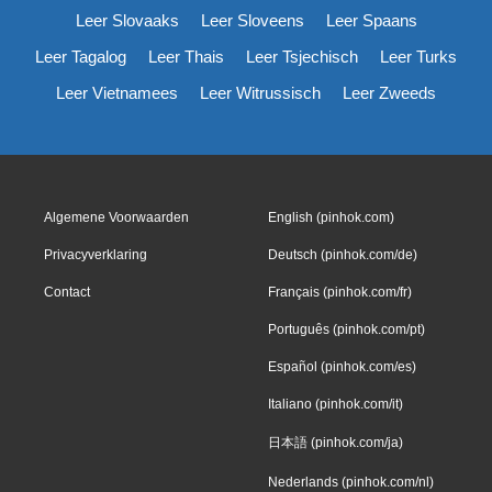
Leer Slovaaks
Leer Sloveens
Leer Spaans
Leer Tagalog
Leer Thais
Leer Tsjechisch
Leer Turks
Leer Vietnamees
Leer Witrussisch
Leer Zweeds
Algemene Voorwaarden
English (pinhok.com)
Privacyverklaring
Deutsch (pinhok.com/de)
Contact
Français (pinhok.com/fr)
Português (pinhok.com/pt)
Español (pinhok.com/es)
Italiano (pinhok.com/it)
日本語 (pinhok.com/ja)
Nederlands (pinhok.com/nl)