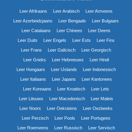
Leer Afrikaans
Leer Arabisch
Leer Armeens
Leer Azerbeidzjaans
Leer Bengaals
Leer Bulgaars
Leer Catalaans
Leer Chinees
Leer Deens
Leer Duits
Leer Engels
Leer Ests
Leer Fins
Leer Frans
Leer Galicisch
Leer Georgisch
Leer Grieks
Leer Hebreeuws
Leer Hindi
Leer Hongaars
Leer IJslands
Leer Indonesisch
Leer Italiaans
Leer Japans
Leer Kantonees
Leer Koreaans
Leer Kroatisch
Leer Lets
Leer Litouws
Leer Macedonisch
Leer Maleis
Leer Noors
Leer Oekraïens
Leer Oezbeeks
Leer Perzisch
Leer Pools
Leer Portugees
Leer Roemeens
Leer Russisch
Leer Servisch