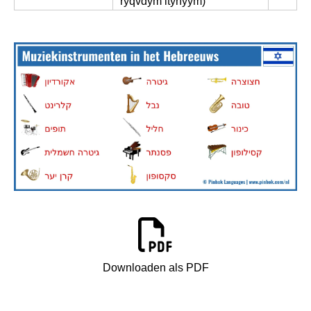
ryqvdym ltynyym)
Downloaden als PDF