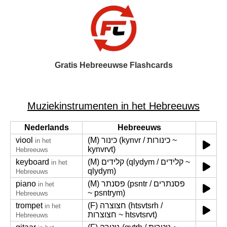
Gratis Hebreeuwse Flashcards
Muziekinstrumenten in het Hebreeuws
Nederlands
Hebreeuws
viool
(M) כינור (kynvr / כינורות ~
in het
kynvrvt)
Hebreeuws
keyboard
(M) קלידים (qlydym / קלידים ~
in het
qlydym)
Hebreeuws
piano
(M) פסנתר (psntr / פסנתרים
in het
~ psntrym)
Hebreeuws
trompet
(F) חצוצרה (htsvtsrh /
in het
חצוצרות ~ htsvtsrvt)
Hebreeuws