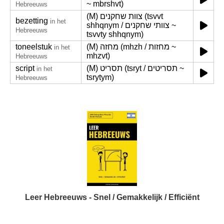
~ mbrshvt)
Hebreeuws
(M) צוות שחקנים (tsvvt
bezetting
in het
shhqnym / צוותי שחקנים ~
Hebreeuws
tsvvty shhqnym)
toneelstuk
(M) מחזה (mhzh / מחזות ~
in het
mhzvt)
Hebreeuws
script
(M) תסריט (tsryt / תסריטים ~
in het
tsrytym)
Hebreeuws
Leer Hebreeuws - Snel / Gemakkelijk / Efficiënt