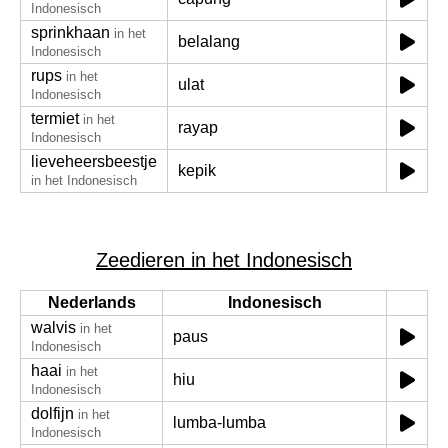
Indonesisch
sprinkhaan
in het
belalang
Indonesisch
rups
in het
ulat
Indonesisch
termiet
in het
rayap
Indonesisch
lieveheersbeestje
kepik
in het Indonesisch
Zeedieren in het Indonesisch
Nederlands
Indonesisch
walvis
in het
paus
Indonesisch
haai
in het
hiu
Indonesisch
dolfijn
in het
lumba-lumba
Indonesisch