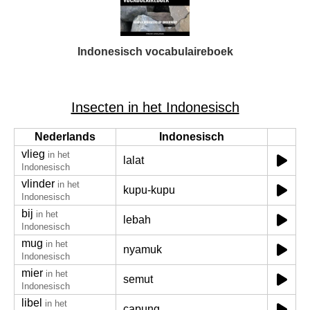
Indonesisch vocabulaireboek
Insecten in het Indonesisch
Nederlands
Indonesisch
vlieg
in het
lalat
Indonesisch
vlinder
in het
kupu-kupu
Indonesisch
bij
in het
lebah
Indonesisch
mug
in het
nyamuk
Indonesisch
mier
in het
semut
Indonesisch
libel
in het
capung