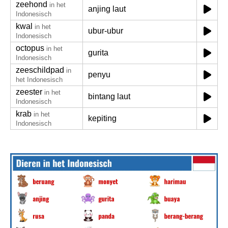
zeehond
in het
anjing laut
Indonesisch
kwal
in het
ubur-ubur
Indonesisch
octopus
in het
gurita
Indonesisch
zeeschildpad
in
penyu
het Indonesisch
zeester
in het
bintang laut
Indonesisch
krab
in het
kepiting
Indonesisch