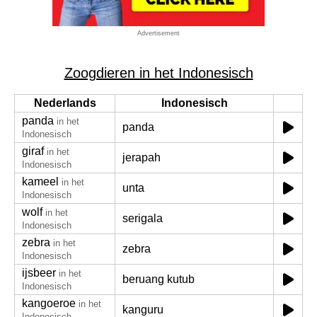
Advertisement
Zoogdieren in het Indonesisch
Nederlands
Indonesisch
panda
in het
panda
Indonesisch
giraf
in het
jerapah
Indonesisch
kameel
in het
unta
Indonesisch
wolf
in het
serigala
Indonesisch
zebra
in het
zebra
Indonesisch
ijsbeer
in het
beruang kutub
Indonesisch
kangoeroe
in het
kanguru
Indonesisch