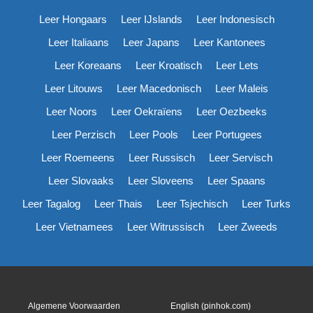
Leer Hongaars
Leer IJslands
Leer Indonesisch
Leer Italiaans
Leer Japans
Leer Kantonees
Leer Koreaans
Leer Kroatisch
Leer Lets
Leer Litouws
Leer Macedonisch
Leer Maleis
Leer Noors
Leer Oekraïens
Leer Oezbeeks
Leer Perzisch
Leer Pools
Leer Portugees
Leer Roemeens
Leer Russisch
Leer Servisch
Leer Slovaaks
Leer Sloveens
Leer Spaans
Leer Tagalog
Leer Thais
Leer Tsjechisch
Leer Turks
Leer Vietnamees
Leer Witrussisch
Leer Zweeds
Algemene Voorwaarden
English (pinhok.com)