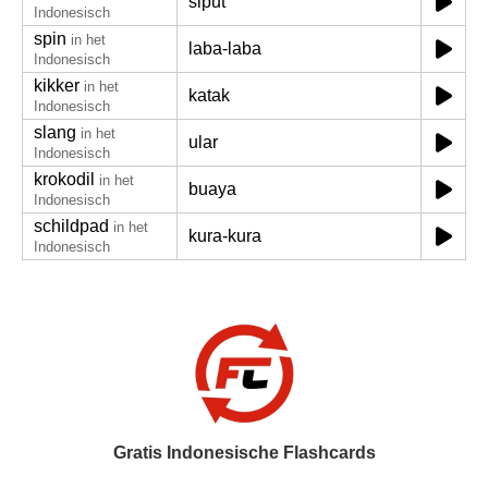
siput
Indonesisch
spin
in het
laba-laba
Indonesisch
kikker
in het
katak
Indonesisch
slang
in het
ular
Indonesisch
krokodil
in het
buaya
Indonesisch
schildpad
in het
kura-kura
Indonesisch
Gratis Indonesische Flashcards