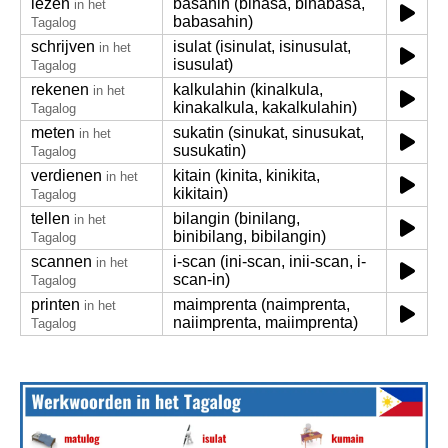
lezen
basahin (binasa, binabasa,
in het
babasahin)
Tagalog
schrijven
isulat (isinulat, isinusulat,
in het
isusulat)
Tagalog
rekenen
kalkulahin (kinalkula,
in het
kinakalkula, kakalkulahin)
Tagalog
meten
sukatin (sinukat, sinusukat,
in het
susukatin)
Tagalog
verdienen
kitain (kinita, kinikita,
in het
kikitain)
Tagalog
tellen
bilangin (binilang,
in het
binibilang, bibilangin)
Tagalog
scannen
i-scan (ini-scan, inii-scan, i-
in het
scan-in)
Tagalog
printen
maimprenta (naimprenta,
in het
naiimprenta, maiimprenta)
Tagalog