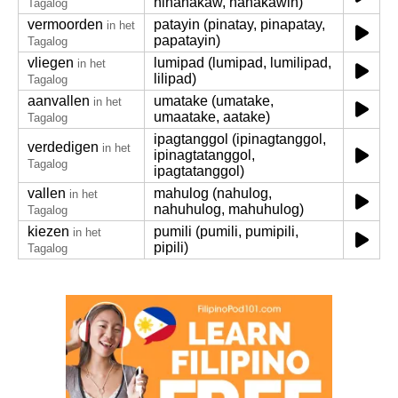
ninanakaw, nanakawin)
Tagalog
vermoorden
patayin (pinatay, pinapatay,
in het
papatayin)
Tagalog
vliegen
lumipad (lumipad, lumilipad,
in het
lilipad)
Tagalog
aanvallen
umatake (umatake,
in het
umaatake, aatake)
Tagalog
ipagtanggol (ipinagtanggol,
verdedigen
in het
ipinagtatanggol,
Tagalog
ipagtatanggol)
vallen
mahulog (nahulog,
in het
nahuhulog, mahuhulog)
Tagalog
kiezen
pumili (pumili, pumipili,
in het
pipili)
Tagalog