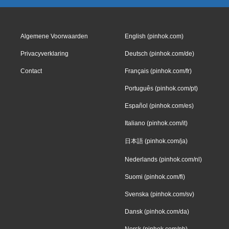
Algemene Voorwaarden
English (pinhok.com)
Privacyverklaring
Deutsch (pinhok.com/de)
Contact
Français (pinhok.com/fr)
Português (pinhok.com/pt)
Español (pinhok.com/es)
Italiano (pinhok.com/it)
日本語 (pinhok.com/ja)
Nederlands (pinhok.com/nl)
Suomi (pinhok.com/fi)
Svenska (pinhok.com/sv)
Dansk (pinhok.com/da)
Norsk (pinhok.com/nb)