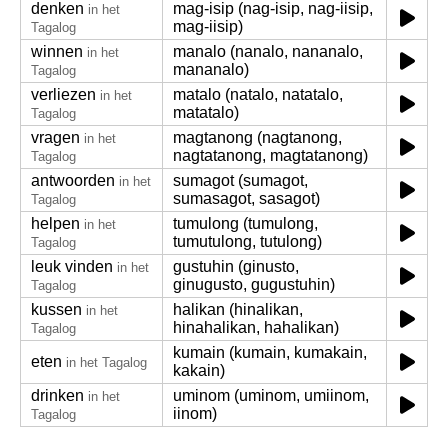
denken
mag-isip (nag-isip, nag-iisip,
in het
mag-iisip)
Tagalog
winnen
manalo (nanalo, nananalo,
in het
mananalo)
Tagalog
verliezen
matalo (natalo, natatalo,
in het
matatalo)
Tagalog
vragen
magtanong (nagtanong,
in het
nagtatanong, magtatanong)
Tagalog
antwoorden
sumagot (sumagot,
in het
sumasagot, sasagot)
Tagalog
helpen
tumulong (tumulong,
in het
tumutulong, tutulong)
Tagalog
leuk vinden
gustuhin (ginusto,
in het
ginugusto, gugustuhin)
Tagalog
kussen
halikan (hinalikan,
in het
hinahalikan, hahalikan)
Tagalog
kumain (kumain, kumakain,
eten
in het Tagalog
kakain)
drinken
uminom (uminom, umiinom,
in het
iinom)
Tagalog