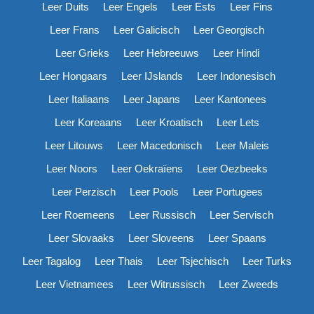
Leer Duits
Leer Engels
Leer Ests
Leer Fins
Leer Frans
Leer Galicisch
Leer Georgisch
Leer Grieks
Leer Hebreeuws
Leer Hindi
Leer Hongaars
Leer IJslands
Leer Indonesisch
Leer Italiaans
Leer Japans
Leer Kantonees
Leer Koreaans
Leer Kroatisch
Leer Lets
Leer Litouws
Leer Macedonisch
Leer Maleis
Leer Noors
Leer Oekraïens
Leer Oezbeeks
Leer Perzisch
Leer Pools
Leer Portugees
Leer Roemeens
Leer Russisch
Leer Servisch
Leer Slovaaks
Leer Sloveens
Leer Spaans
Leer Tagalog
Leer Thais
Leer Tsjechisch
Leer Turks
Leer Vietnamees
Leer Witrussisch
Leer Zweeds