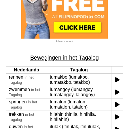
Advertisement
Bewegingen in het Tagalog
Nederlands
Tagalog
rennen
tumakbo (tumakbo,
in het
tumatakbo, tatakbo)
Tagalog
zwemmen
lumangoy (lumangoy,
in het
lumalangoy, lalangoy)
Tagalog
springen
tumalon (tumalon,
in het
tumatalon, tatalon)
Tagalog
trekken
hilahin (hinila, hinihila,
in het
hihilahin)
Tagalog
duwen
itulak (itinulak, itinutulak,
in het