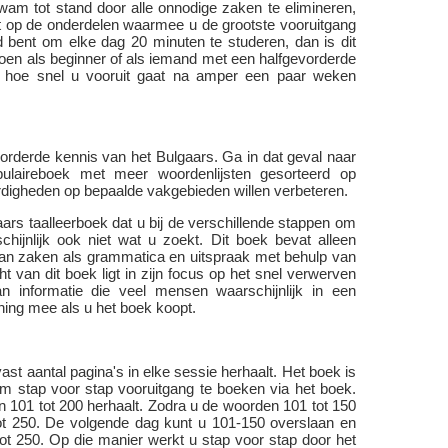
wam tot stand door alle onnodige zaken te elimineren,
tst op de onderdelen waarmee u de grootste vooruitgang
id bent om elke dag 20 minuten te studeren, dan is dit
 doen als beginner of als iemand met een halfgevorderde
er hoe snel u vooruit gaat na amper een paar weken
orderde kennis van het Bulgaars. Ga in dat geval naar
ulaireboek met meer woordenlijsten gesorteerd op
rdigheden op bepaalde vakgebieden willen verbeteren.
ars taalleerboek dat u bij de verschillende stappen om
chijnlijk ook niet wat u zoekt. Dit boek bevat alleen
an zaken als grammatica en uitspraak met behulp van
t van dit boek ligt in zijn focus op het snel verwerven
n informatie die veel mensen waarschijnlijk in een
ning mee als u het boek koopt.
vast aantal pagina's in elke sessie herhaalt. Het boek is
 om stap voor stap vooruitgang te boeken via het boek.
 101 tot 200 herhaalt. Zodra u de woorden 101 tot 150
ot 250. De volgende dag kunt u 101-150 overslaan en
t 250. Op die manier werkt u stap voor stap door het