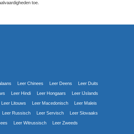
aalvaardigheden toe.
alaans
Leer Chinees
Leer Deens
Leer Duits
uws
Leer Hindi
Leer Hongaars
Leer IJslands
Leer Litouws
Leer Macedonisch
Leer Maleis
Leer Russisch
Leer Servisch
Leer Slovaaks
mees
Leer Witrussisch
Leer Zweeds