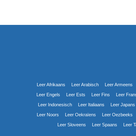
Leer Afrikaans
Leer Arabisch
Leer Armeens
Leer Engels
Leer Ests
Leer Fins
Leer Fran
Leer Indonesisch
Leer Italiaans
Leer Japans
Leer Noors
Leer Oekraïens
Leer Oezbeeks
Leer Sloveens
Leer Spaans
Leer T