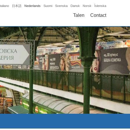
Italiano
日本語
Nederlands
Suomi
Svenska
Dansk
Norsk
Íslenska
Talen
Contact