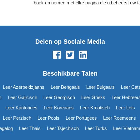
boek en nemen met elke pagina die u beheerst uw t
Delen op Sociale Media
Beschikbare Talen
Leer Azerbeidzjaans
Leer Bengaals
Leer Bulgaars
Leer Cat
s
Leer Galicisch
Leer Georgisch
Leer Grieks
Leer Hebree
Leer Kantonees
Leer Koreaans
Leer Kroatisch
Leer Lets
Leer Perzisch
Leer Pools
Leer Portugees
Leer Roemeens
agalog
Leer Thais
Leer Tsjechisch
Leer Turks
Leer Vietna