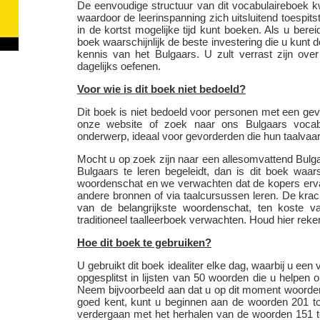
De eenvoudige structuur van dit vocabulaireboek k
waardoor de leerinspanning zich uitsluitend toespi
in de kortst mogelijke tijd kunt boeken. Als u bere
boek waarschijnlijk de beste investering die u kunt
kennis van het Bulgaars. U zult verrast zijn ov
dagelijks oefenen.
Voor wie is dit boek niet bedoeld?
Dit boek is niet bedoeld voor personen met een gev
onze website of zoek naar ons Bulgaars vocab
onderwerp, ideaal voor gevorderden die hun taalvaa
Mocht u op zoek zijn naar een allesomvattend Bulga
Bulgaars te leren begeleidt, dan is dit boek waars
woordenschat en we verwachten dat de kopers erv
andere bronnen of via taalcursussen leren. De krach
van de belangrijkste woordenschat, ten koste va
traditioneel taalleerboek verwachten. Houd hier reke
Hoe dit boek te gebruiken?
U gebruikt dit boek idealiter elke dag, waarbij u een 
opgesplitst in lijsten van 50 woorden die u helpen
Neem bijvoorbeeld aan dat u op dit moment woorden
goed kent, kunt u beginnen aan de woorden 201 t
verdergaan met het herhalen van de woorden 151 to