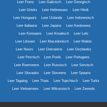
Leer Frans
Leer Galicisch
Leer Georgisch
Leer Grieks
Leer Hebreeuws
Leer Hindi
Leer Hongaars
Leer IJslands
Leer Indonesisch
Leer Italiaans
Leer Japans
Leer Kantonees
Leer Koreaans
Leer Kroatisch
Leer Lets
Leer Litouws
Leer Macedonisch
Leer Maleis
Leer Noors
Leer Oekraïens
Leer Oezbeeks
Leer Perzisch
Leer Pools
Leer Portugees
Leer Roemeens
Leer Russisch
Leer Servisch
Leer Slovaaks
Leer Sloveens
Leer Spaans
Leer Tagalog
Leer Thais
Leer Tsjechisch
Leer Turks
Leer Vietnamees
Leer Witrussisch
Leer Zweeds