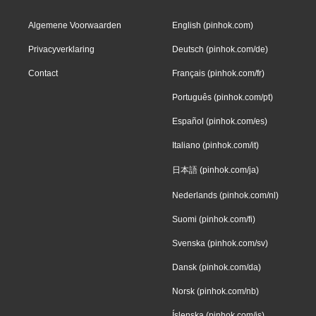
Algemene Voorwaarden
English (pinhok.com)
Privacyverklaring
Deutsch (pinhok.com/de)
Contact
Français (pinhok.com/fr)
Português (pinhok.com/pt)
Español (pinhok.com/es)
Italiano (pinhok.com/it)
日本語 (pinhok.com/ja)
Nederlands (pinhok.com/nl)
Suomi (pinhok.com/fi)
Svenska (pinhok.com/sv)
Dansk (pinhok.com/da)
Norsk (pinhok.com/nb)
Íslenska (pinhok.com/is)