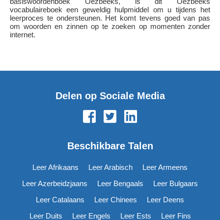
basiswoordenboek Oezbeeks, is dit Oezbeeks
vocabulaireboek een geweldig hulpmiddel om u tijdens het
leerproces te ondersteunen. Het komt tevens goed van pas
om woorden en zinnen op te zoeken op momenten zonder
internet.
Delen op Sociale Media
Beschikbare Talen
Leer Afrikaans
Leer Arabisch
Leer Armeens
Leer Azerbeidzjaans
Leer Bengaals
Leer Bulgaars
Leer Catalaans
Leer Chinees
Leer Deens
Leer Duits
Leer Engels
Leer Ests
Leer Fins