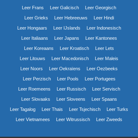
Leer Frans
Leer Galicisch
Leer Georgisch
Leer Grieks
Leer Hebreeuws
Leer Hindi
Leer Hongaars
Leer IJslands
Leer Indonesisch
Leer Italiaans
Leer Japans
Leer Kantonees
Leer Koreaans
Leer Kroatisch
Leer Lets
Leer Litouws
Leer Macedonisch
Leer Maleis
Leer Noors
Leer Oekraïens
Leer Oezbeeks
Leer Perzisch
Leer Pools
Leer Portugees
Leer Roemeens
Leer Russisch
Leer Servisch
Leer Slovaaks
Leer Sloveens
Leer Spaans
Leer Tagalog
Leer Thais
Leer Tsjechisch
Leer Turks
Leer Vietnamees
Leer Witrussisch
Leer Zweeds