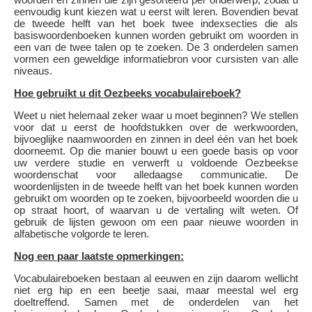
eenvoudig kunt kiezen wat u eerst wilt leren. Bovendien bevat
de tweede helft van het boek twee indexsecties die als
basiswoordenboeken kunnen worden gebruikt om woorden in
een van de twee talen op te zoeken. De 3 onderdelen samen
vormen een geweldige informatiebron voor cursisten van alle
niveaus.
Hoe gebruikt u dit Oezbeeks vocabulaireboek?
Weet u niet helemaal zeker waar u moet beginnen? We stellen
voor dat u eerst de hoofdstukken over de werkwoorden,
bijvoeglijke naamwoorden en zinnen in deel één van het boek
doorneemt. Op die manier bouwt u een goede basis op voor
uw verdere studie en verwerft u voldoende Oezbeekse
woordenschat voor alledaagse communicatie. De
woordenlijsten in de tweede helft van het boek kunnen worden
gebruikt om woorden op te zoeken, bijvoorbeeld woorden die u
op straat hoort, of waarvan u de vertaling wilt weten. Of
gebruik de lijsten gewoon om een paar nieuwe woorden in
alfabetische volgorde te leren.
Nog een paar laatste opmerkingen:
Vocabulaireboeken bestaan al eeuwen en zijn daarom wellicht
niet erg hip en een beetje saai, maar meestal wel erg
doeltreffend. Samen met de onderdelen van het