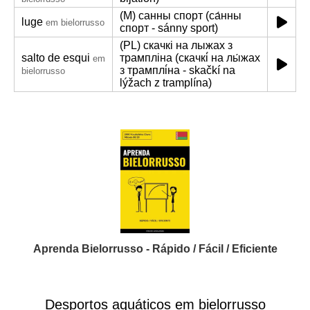
(M) санны спорт (са́нны
luge
em bielorrusso
спорт - sánny sport)
(PL) скачкі на лыжах з
salto de esqui
трампліна (скачкі́ на лы́жах
em
з трамплі́на - skačkí na
bielorrusso
lýžach z tramplína)
Aprenda Bielorrusso - Rápido / Fácil / Eficiente
Desportos aquáticos em bielorrusso