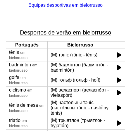
Equipas desportivas em bielorrusso
Desportos de verão em bielorrusso
Português
Bielorrusso
ténis
em
(M) тэніс (тэ́ніс - ténis)
bielorrusso
badminton
(M) бадмінтон (бадмінто́н -
em
badmintón)
bielorrusso
golfe
em
(M) гольф (гольф - hoĺf)
bielorrusso
ciclismo
(M) веласпорт (веласпо́рт -
em
vielaspórt)
bielorrusso
(M) настольны тэніс
ténis de mesa
em
(насто́льны тэ́ніс - nastóĺny
bielorrusso
ténis)
triatlo
(M) трыятлон (трыятло́н -
em
tryjatlón)
bielorrusso