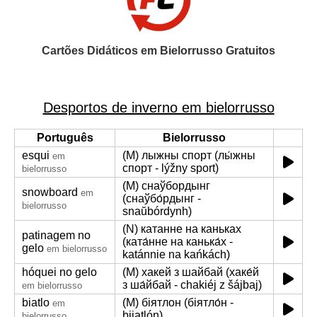
Cartões Didáticos em Bielorrusso Gratuitos
Desportos de inverno em bielorrusso
Português
Bielorrusso
esqui
(M) лыжны спорт (лы́жны
em
спорт - lýžny sport)
bielorrusso
(M) снаўбордынг
snowboard
em
(снаўбо́рдынг -
bielorrusso
snaŭbórdynh)
(N) катанне на каньках
patinagem no
(ката́нне на канька́х -
gelo
em bielorrusso
katánnie na kańkách)
hóquei no gelo
(M) хакей з шайбай (хаке́й
з ша́йбай - chakiéj z šájbaj)
em bielorrusso
biatlo
(M) біятлон (біятло́н -
em
bijatlón)
bielorrusso