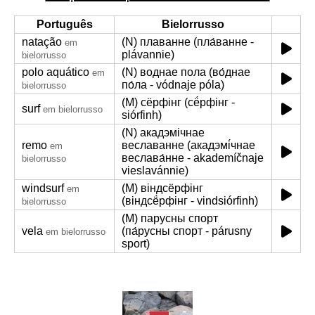
Português
Bielorrusso
natação
(N) плаванне (пла́ванне -
em
plávannie)
bielorrusso
polo aquático
(N) воднае пола (во́днае
em
по́ла - vódnaje póla)
bielorrusso
(M) сёрфінг (сё́рфінг -
surf
em bielorrusso
siórfinh)
(N) акадэмічнае
remo
веславанне (акадэмі́чнае
em
веслава́нне - akademíčnaje
bielorrusso
vieslavánnie)
windsurf
(M) віндсёрфінг
em
(віндсё́рфінг - vindsiórfinh)
bielorrusso
(M) парусны спорт
vela
(па́русны спорт - párusny
em bielorrusso
sport)