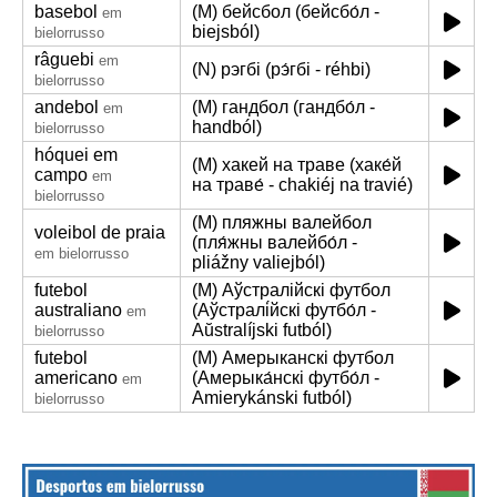
basebol
(M) бейсбол (бейсбо́л -
em
biejsból)
bielorrusso
râguebi
em
(N) рэгбі (рэ́гбі - réhbi)
bielorrusso
andebol
(M) гандбол (гандбо́л -
em
handból)
bielorrusso
hóquei em
(M) хакей на траве (хаке́й
campo
em
на траве́ - chakiéj na travié)
bielorrusso
(M) пляжны валейбол
voleibol de praia
(пля́жны валейбо́л -
em bielorrusso
pliážny valiejból)
futebol
(M) Аўстралійскі футбол
australiano
(Аўстралі́йскі футбо́л -
em
Aŭstralíjski futból)
bielorrusso
futebol
(M) Амерыканскі футбол
americano
(Амерыка́нскі футбо́л -
em
Amierykánski futból)
bielorrusso