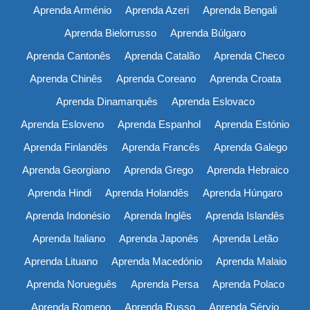
Aprenda Arménio
Aprenda Azeri
Aprenda Bengali
Aprenda Bielorrusso
Aprenda Búlgaro
Aprenda Cantonês
Aprenda Catalão
Aprenda Checo
Aprenda Chinês
Aprenda Coreano
Aprenda Croata
Aprenda Dinamarquês
Aprenda Eslovaco
Aprenda Esloveno
Aprenda Espanhol
Aprenda Estónio
Aprenda Finlandês
Aprenda Francês
Aprenda Galego
Aprenda Georgiano
Aprenda Grego
Aprenda Hebraico
Aprenda Hindi
Aprenda Holandês
Aprenda Húngaro
Aprenda Indonésio
Aprenda Inglês
Aprenda Islandês
Aprenda Italiano
Aprenda Japonês
Aprenda Letão
Aprenda Lituano
Aprenda Macedónio
Aprenda Malaio
Aprenda Norueguês
Aprenda Persa
Aprenda Polaco
Aprenda Romeno
Aprenda Russo
Aprenda Sérvio