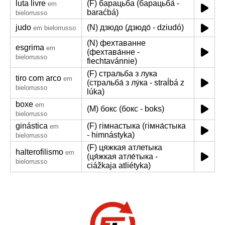
luta livre
(F) барацьба (барацьба́ -
em
baraćbá)
bielorrusso
judo
(N) дзюдо (дзюдо́ - dziudó)
em bielorrusso
(N) фехтаванне
esgrima
em
(фехтава́нне -
bielorrusso
fiechtavánnie)
(F) стральба з лука
tiro com arco
em
(стральба́ з лу́ка - straĺbá z
bielorrusso
lúka)
boxe
em
(M) бокс (бокс - boks)
bielorrusso
ginástica
(F) гімнастыка (гімна́стыка
em
- himnástyka)
bielorrusso
(F) цяжкая атлетыка
halterofilismo
em
(ця́жкая атле́тыка -
bielorrusso
ciážkaja atliétyka)