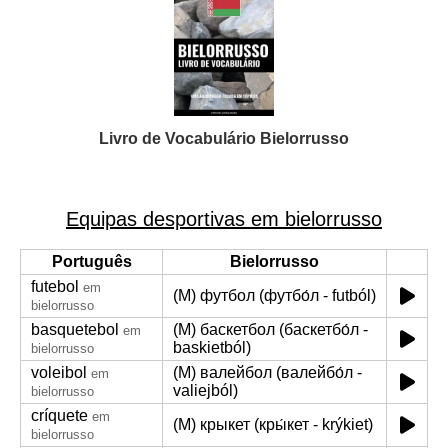
Livro de Vocabulário Bielorrusso
Equipas desportivas em bielorrusso
Português
Bielorrusso
futebol
em
(M) футбол (футбо́л - futból)
bielorrusso
basquetebol
(M) баскетбол (баскетбо́л -
em
baskietból)
bielorrusso
voleibol
(M) валейбол (валейбо́л -
em
valiejból)
bielorrusso
críquete
em
(M) крыкет (кры́кет - krýkiet)
bielorrusso