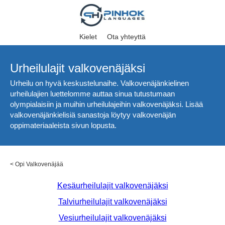
Kielet
Ota yhteyttä
Urheilulajit valkovenäjäksi
Urheilu on hyvä keskustelunaihe. Valkovenäjänkielinen
urheilulajien luettelomme auttaa sinua tutustumaan
olympialaisiin ja muihin urheilulajeihin valkovenäjäksi. Lisää
valkovenäjänkielisiä sanastoja löytyy valkovenäjän
oppimateriaaleista sivun lopusta.
<
Opi Valkovenäjää
Kesäurheilulajit valkovenäjäksi
Talviurheilulajit valkovenäjäksi
Vesiurheilulajit valkovenäjäksi