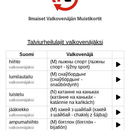
Ilmaiset Valkovenäjän Muistikortit
Talviurheilulajit valkovenäjäksi
Suomi
Valkovenäjä
hiihto
(M) лыжны спорт (лы́жны
спорт - lýžny sport)
valkovenäjäksi
(M) снаўбордынг
lumilautailu
(снаўбо́рдынг -
valkovenäjäksi
snaŭbórdynh)
(N) катанне на каньках
luistelu
(ката́нне на канька́х -
valkovenäjäksi
katánnie na kańkách)
jääkiekko
(M) хакей з шайбай (хаке́й
з ша́йбай - chakiéj z šájbaj)
valkovenäjäksi
ampumahiihto
(M) біятлон (біятло́н -
bijatlón)
valkovenäjäksi