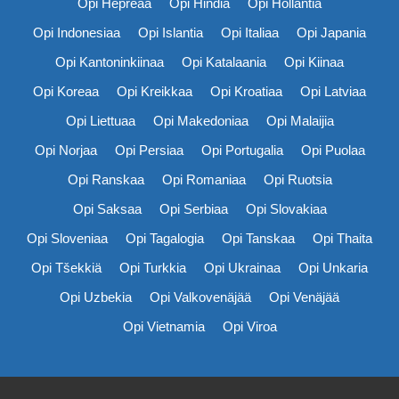
Opi Hepreaa
Opi Hindiä
Opi Hollantia
Opi Indonesiaa
Opi Islantia
Opi Italiaa
Opi Japania
Opi Kantoninkiinaa
Opi Katalaania
Opi Kiinaa
Opi Koreaa
Opi Kreikkaa
Opi Kroatiaa
Opi Latviaa
Opi Liettuaa
Opi Makedoniaa
Opi Malaijia
Opi Norjaa
Opi Persiaa
Opi Portugalia
Opi Puolaa
Opi Ranskaa
Opi Romaniaa
Opi Ruotsia
Opi Saksaa
Opi Serbiaa
Opi Slovakiaa
Opi Sloveniaa
Opi Tagalogia
Opi Tanskaa
Opi Thaita
Opi Tšekkiä
Opi Turkkia
Opi Ukrainaa
Opi Unkaria
Opi Uzbekia
Opi Valkovenäjää
Opi Venäjää
Opi Vietnamia
Opi Viroa