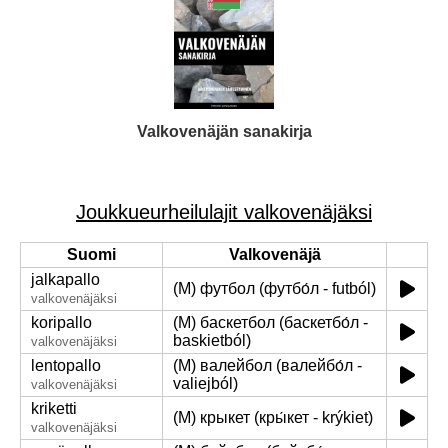
Valkovenäjän sanakirja
Joukkueurheilulajit valkovenäjäksi
Suomi
Valkovenäjä
jalkapallo
(M) футбол (футбо́л - futból)
valkovenäjäksi
koripallo
(M) баскетбол (баскетбо́л -
baskietból)
valkovenäjäksi
lentopallo
(M) валейбол (валейбо́л -
valiejból)
valkovenäjäksi
kriketti
(M) крыкет (кры́кет - krýkiet)
valkovenäjäksi