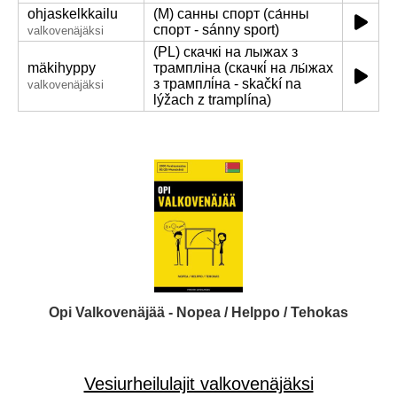
ohjaskelkkailu
(M) санны спорт (са́нны
спорт - sánny sport)
valkovenäjäksi
(PL) скачкі на лыжах з
mäkihyppy
трампліна (скачкі́ на лы́жах
з трамплі́на - skačkí na
valkovenäjäksi
lýžach z tramplína)
Opi Valkovenäjää - Nopea / Helppo / Tehokas
Vesiurheilulajit valkovenäjäksi