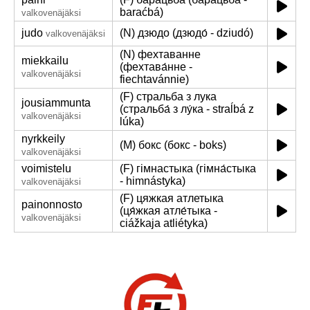
baraćbá)
valkovenäjäksi
judo
(N) дзюдо (дзюдо́ - dziudó)
valkovenäjäksi
(N) фехтаванне
miekkailu
(фехтава́нне -
valkovenäjäksi
fiechtavánnie)
(F) стральба з лука
jousiammunta
(стральба́ з лу́ка - straĺbá z
valkovenäjäksi
lúka)
nyrkkeily
(M) бокс (бокс - boks)
valkovenäjäksi
voimistelu
(F) гімнастыка (гімна́стыка
- himnástyka)
valkovenäjäksi
(F) цяжкая атлетыка
painonnosto
(ця́жкая атле́тыка -
valkovenäjäksi
ciážkaja atliétyka)