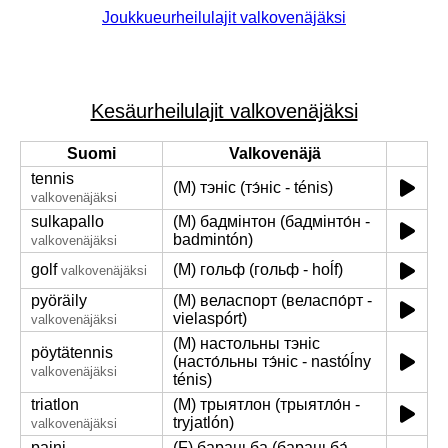
Joukkueurheilulajit valkovenäjäksi
Kesäurheilulajit valkovenäjäksi
Suomi
Valkovenäjä
tennis
(M) тэніс (тэ́ніс - ténis)
valkovenäjäksi
sulkapallo
(M) бадмінтон (бадмінто́н -
badmintón)
valkovenäjäksi
golf
(M) гольф (гольф - hoĺf)
valkovenäjäksi
pyöräily
(M) веласпорт (веласпо́рт -
vielaspórt)
valkovenäjäksi
(M) настольны тэніс
pöytätennis
(насто́льны тэ́ніс - nastóĺny
valkovenäjäksi
ténis)
triatlon
(M) трыятлон (трыятло́н -
tryjatlón)
valkovenäjäksi
paini
(F) барацьба (барацьба́ -