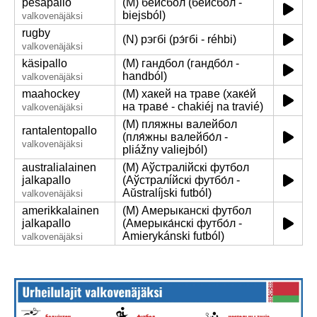
pesäpallo
(M) бейсбол (бейсбо́л -
biejsból)
valkovenäjäksi
rugby
(N) рэгбі (рэ́гбі - réhbi)
valkovenäjäksi
käsipallo
(M) гандбол (гандбо́л -
handból)
valkovenäjäksi
maahockey
(M) хакей на траве (хаке́й
на траве́ - chakiéj na travié)
valkovenäjäksi
(M) пляжны валейбол
rantalentopallo
(пля́жны валейбо́л -
valkovenäjäksi
pliážny valiejból)
australialainen
(M) Аўстралійскі футбол
jalkapallo
(Аўстралі́йскі футбо́л -
Aŭstralíjski futból)
valkovenäjäksi
amerikkalainen
(M) Амерыканскі футбол
jalkapallo
(Амерыка́нскі футбо́л -
Amierykánski futból)
valkovenäjäksi