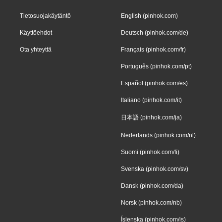
Tietosuojakäytäntö
English (pinhok.com)
Käyttöehdot
Deutsch (pinhok.com/de)
Ota yhteyttä
Français (pinhok.com/fr)
Português (pinhok.com/pt)
Español (pinhok.com/es)
Italiano (pinhok.com/it)
日本語 (pinhok.com/ja)
Nederlands (pinhok.com/nl)
Suomi (pinhok.com/fi)
Svenska (pinhok.com/sv)
Dansk (pinhok.com/da)
Norsk (pinhok.com/nb)
Íslenska (pinhok.com/is)