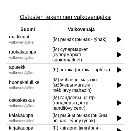
Ostosten tekeminen valkovenäjäksi
Suomi
Valkovenäjä
markkinat
(M) рынак (ры́нак - rýnak)
valkovenäjäksi
(M) супермаркет
ruokakauppa
(суперма́ркет -
valkovenäjäksi
supiermárkiet)
apteekki
(F) аптэка (аптэ́ка - aptéka)
valkovenäjäksi
(M) мэблевы магазін
huonekaluliike
(мэ́блевы магазі́н -
valkovenäjäksi
méblievy mahazín)
(M) гандлёвы цэнтр
ostoskeskus
(гандлё́вы цэнтр -
valkovenäjäksi
handlióvy centr)
kalakauppa
(M) рыбны рынак (ры́бны
ры́нак - rýbny rýnak)
valkovenäjäksi
kirjakauppa
(F) кнігарня (кніга́рня -