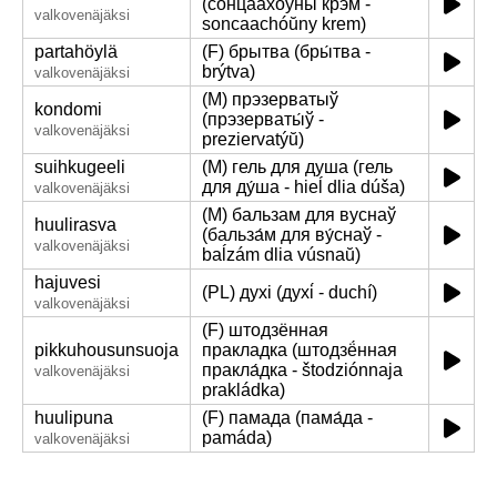
(сонцаахо́ўны крэм -
valkovenäjäksi
soncaachóŭny krem)
partahöylä
(F) брытва (бры́тва -
brýtva)
valkovenäjäksi
(M) прэзерватыў
kondomi
(прэзерваты́ў -
valkovenäjäksi
preziervatýŭ)
suihkugeeli
(M) гель для душа (гель
для ду́ша - hieĺ dlia dúša)
valkovenäjäksi
(M) бальзам для вуснаў
huulirasva
(бальза́м для ву́снаў -
valkovenäjäksi
baĺzám dlia vúsnaŭ)
hajuvesi
(PL) духі (духі́ - duchí)
valkovenäjäksi
(F) штодзённая
pikkuhousunsuoja
пракладка (штодзё́нная
пракла́дка - štodziónnaja
valkovenäjäksi
prakládka)
huulipuna
(F) памада (пама́да -
pamáda)
valkovenäjäksi