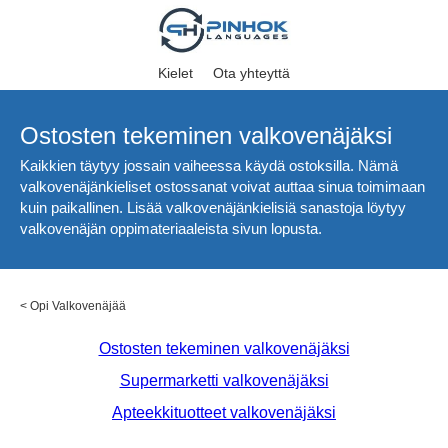
Kielet
Ota yhteyttä
Ostosten tekeminen valkovenäjäksi
Kaikkien täytyy jossain vaiheessa käydä ostoksilla. Nämä
valkovenäjänkieliset ostossanat voivat auttaa sinua toimimaan
kuin paikallinen. Lisää valkovenäjänkielisiä sanastoja löytyy
valkovenäjän oppimateriaaleista sivun lopusta.
<
Opi Valkovenäjää
Ostosten tekeminen valkovenäjäksi
Supermarketti valkovenäjäksi
Apteekkituotteet valkovenäjäksi