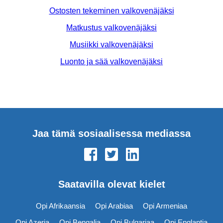
Ostosten tekeminen valkovenäjäksi
Matkustus valkovenäjäksi
Musiikki valkovenäjäksi
Luonto ja sää valkovenäjäksi
Jaa tämä sosiaalisessa mediassa
Saatavilla olevat kielet
Opi Afrikaansia
Opi Arabiaa
Opi Armeniaa
Opi Azeria
Opi Bengalia
Opi Bulgariaa
Opi Englantia