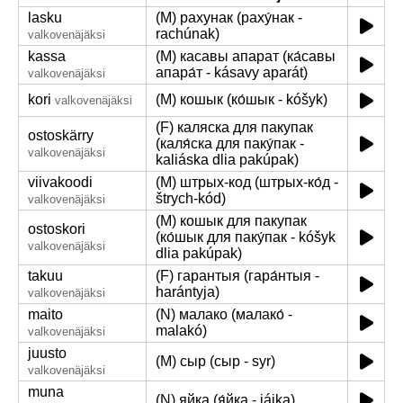
lasku
(M) рахунак (раху́нак -
rachúnak)
valkovenäjäksi
kassa
(M) касавы апарат (ка́савы
апара́т - kásavy aparát)
valkovenäjäksi
kori
(M) кошык (ко́шык - kóšyk)
valkovenäjäksi
(F) каляска для пакупак
ostoskärry
(каля́ска для паку́пак -
valkovenäjäksi
kaliáska dlia pakúpak)
viivakoodi
(M) штрых-код (штрых-ко́д -
štrych-kód)
valkovenäjäksi
(M) кошык для пакупак
ostoskori
(ко́шык для паку́пак - kóšyk
valkovenäjäksi
dlia pakúpak)
takuu
(F) гарантыя (гара́нтыя -
harántyja)
valkovenäjäksi
maito
(N) малако (малако́ -
malakó)
valkovenäjäksi
juusto
(M) сыр (сыр - syr)
valkovenäjäksi
muna
(N) яйка (я́йка - jájka)