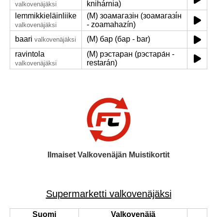
knihárnia)
valkovenäjäksi
lemmikkieläinliike
(M) зоамагазін (зоамагазі́н
- zoamahazín)
valkovenäjäksi
baari
(M) бар (бар - bar)
valkovenäjäksi
ravintola
(M) рэстаран (рэстара́н -
restarán)
valkovenäjäksi
Ilmaiset Valkovenäjän Muistikortit
Supermarketti valkovenäjäksi
Suomi
Valkovenäjä