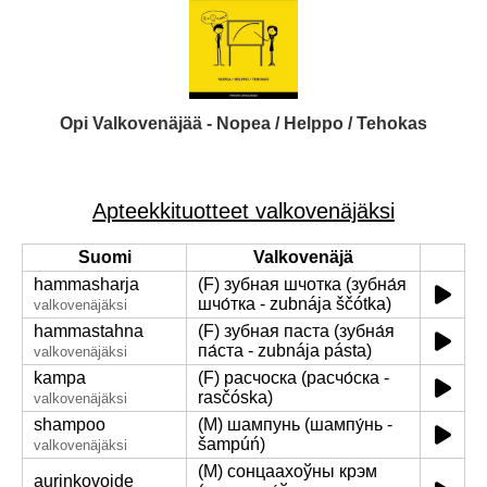
Opi Valkovenäjää - Nopea / Helppo / Tehokas
Apteekkituotteet valkovenäjäksi
Suomi
Valkovenäjä
hammasharja
(F) зубная шчотка (зубна́я
шчо́тка - zubnája ščótka)
valkovenäjäksi
hammastahna
(F) зубная паста (зубна́я
па́ста - zubnája pásta)
valkovenäjäksi
kampa
(F) расчоска (расчо́ска -
rasčóska)
valkovenäjäksi
shampoo
(M) шампунь (шампу́нь -
šampúń)
valkovenäjäksi
(M) сонцаахоўны крэм
aurinkovoide