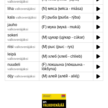
valkovenäjäksi
liha
(N) мяса (мя́са - miása)
valkovenäjäksi
kala
(F) рыба (ры́ба - rýba)
valkovenäjäksi
jauho
(F) мука (мука́ - muká)
valkovenäjäksi
sokeri
(M) цукар (цу́кар - cúkar)
valkovenäjäksi
riisi
(M) рыс (рыс - rys)
valkovenäjäksi
leipä
(M) хлеб (хлеб - chlieb)
valkovenäjäksi
nuudeli
(F) локшына (ло́кшына -
lókšyna)
valkovenäjäksi
öljy
(M) алей (але́й - aliéj)
valkovenäjäksi