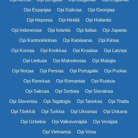
Opi Espanjaa
Opi Galiciaa
Opi Georgiaa
Opi Hepreaa
Opi Hindiä
Opi Hollantia
Opi Indonesiaa
Opi Islantia
Opi Italiaa
Opi Japania
Opi Kantoninkiinaa
Opi Katalaania
Opi Kiinaa
Opi Koreaa
Opi Kreikkaa
Opi Kroatiaa
Opi Latviaa
Opi Liettuaa
Opi Makedoniaa
Opi Malaijia
Opi Norjaa
Opi Persiaa
Opi Portugalia
Opi Puolaa
Opi Ranskaa
Opi Romaniaa
Opi Ruotsia
Opi Saksaa
Opi Serbiaa
Opi Slovakiaa
Opi Sloveniaa
Opi Tagalogia
Opi Tanskaa
Opi Thaita
Opi Tšekkiä
Opi Turkkia
Opi Ukrainaa
Opi Unkaria
Opi Uzbekia
Opi Valkovenäjää
Opi Venäjää
Opi Vietnamia
Opi Viroa