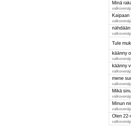
Minä rak
valkovenäj
Kaipaan 
valkovenäj
nähdään
valkovenäj
Tule muk
käänny o
valkovenäj
käänny 
valkovenäj
mene su
valkovenäj
Mikä sin
valkovenäj
Minun ni
valkovenäj
Olen 22-
valkovenäj