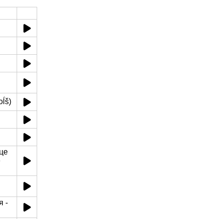
oĺš)
це
e
 -