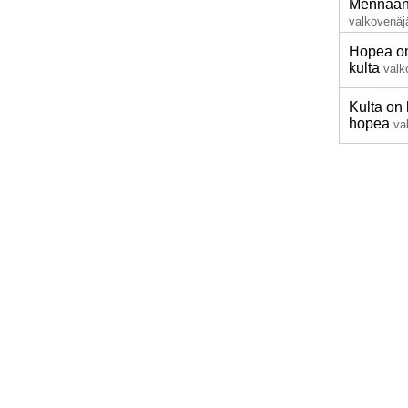
Mennään 
valkovenäj
Hopea o
kulta
valk
Kulta on 
hopea
va