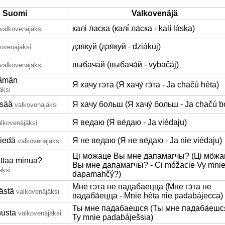
Suomi
Valkovenäjä
калі ласка (калі́ ла́ска - kalí láska)
valkovenäjäksi
дзякуй (дзя́куй - dziákuj)
kovenäjäksi
выбачай (выбача́й - vybačáj)
valkovenäjäksi
tämän
Я хачу гэта (Я хачу́ гэ́та - Ja chačú héta)
äksi
isää
Я хачу больш (Я хачу́ больш - Ja chačú b
valkovenäjäksi
Я ведаю (Я ве́даю - Ja viédaju)
alkovenäjäksi
tiedä
Я не ведаю (Я не ве́даю - Ja nie viédaju)
valkovenäjäksi
Ці можаце Вы мне дапамагчы? (Ці мо́жа
uttaa minua?
Вы мне дапамагчы́? - Ci móžacie Vy mni
äksi
dapamahčý?)
Мне гэта не падабаецца (Мне гэ́та не
ästä
valkovenäjäksi
падаба́ецца - Mnie héta nie padabájecca)
Ты мне падабаешся (Ты мне падаба́ешся
nusta
valkovenäjäksi
Ty mnie padabáješsia)