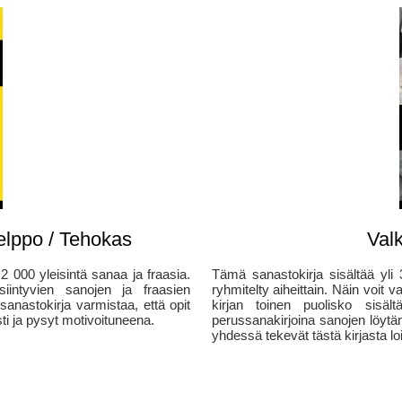
elppo / Tehokas
Val
2 000 yleisintä sanaa ja fraasia.
Tämä sanastokirja sisältää yli 
siintyvien sanojen ja fraasien
ryhmitelty aiheittain. Näin voit 
nastokirja varmistaa, että opit
kirjan toinen puolisko sisäl
ti ja pysyt motivoituneena.
perussanakirjoina sanojen löytä
yhdessä tekevät tästä kirjasta loi