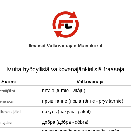
Ilmaiset Valkovenäjän Muistikortit
Muita hyödyllisiä valkovenäjänkielisiä fraaseja
Suomi
Valkovenäjä
вітаю (віта́ю - vitáju)
venäjäksi
прывітанне (прывіта́нне - pryvitánnie)
enäjäksi
пакуль (паку́ль - pakúĺ)
lkovenäjäksi
добра (до́бра - dóbra)
näjäksi