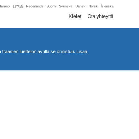
Italiano
日本語
Nederlands
Suomi
Svenska
Dansk
Norsk
Íslenska
Kielet
Ota yhteyttä
 fraasien luettelon avulla se onnistuu. Lisää