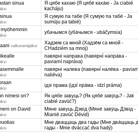
astan sinua
Я цябе кахаю (Я цябе́ каха́ю - Ja ciabié
kacháju)
äksi
sinua
Я сумую па табе (Я суму́ю па табе́ - Ja
sumúju pa tabié)
äksi
 myöhemmin
убачымся (уба́чымся - ubáčymsia)
äksi
Хадзем са мной (Хадзе́м са мной -
aani
valkovenäjäksi
CHadziém sa mnoj)
ikealle
павярні направа (павярні́ напра́ва -
paviarní napráva)
äksi
vasemmalle
павярні налева (павярні́ нале́ва - paviarni
naliéva)
äksi
oraan
ідзі прама (ідзі́ пра́ма - idzí práma)
äksi
un nimesi on?
Як цябе завуць? (Як цябе́ заву́ць? - Jak
ciabié zavúć?)
äksi
meni on David
Мяне завуць Дэвід (Мяне́ заву́ць Дэ́від -
Mianié zavúć Dévid)
äksi
vuotias
Мне дваццаць два гады (Мне два́ццаць 
гады́ - Mnie dváccać dva hadý)
äksi