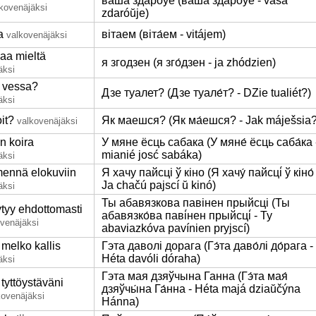
ваша здароўе (ва́ша здаро́ўе - váša
kovenäjäksi
zdaróŭje)
a
вітаем (віта́ем - vitájem)
valkovenäjäksi
aa mieltä
я згодзен (я зго́дзен - ja zhódzien)
äksi
 vessa?
Дзе туалет? (Дзе туале́т? - DZie tualiét?)
äksi
it?
Як маешся? (Як ма́ешся? - Jak máješsia?
valkovenäjäksi
n koira
У мяне ёсць сабака (У мяне́ ёсць саба́ка 
mianié josć sabáka)
äksi
ennä elokuviin
Я хачу пайсці ў кіно (Я хачу́ пайсці́ ў кіно́ 
Ja chačú pajscí ŭ kinó)
äksi
Ты абавязкова павінен прыйсці (Ты
ytyy ehdottomasti
абавязко́ва паві́нен прыйсці́ - Ty
venäjäksi
abaviazkóva pavínien pryjscí)
melko kallis
Гэта даволі дорага (Гэ́та даво́лі до́рага -
Héta davóli dóraha)
äksi
Гэта мая дзяўчына Ганна (Гэ́та мая́
tyttöystäväni
дзяўчы́на Га́нна - Héta majá dziaŭčýna
kovenäjäksi
Hánna)