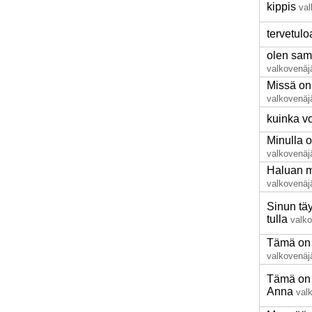
kippis
val
tervetulo
olen sam
valkovenäj
Missä on
valkovenäj
kuinka vo
Minulla o
valkovenäj
Haluan m
valkovenäj
Sinun tä
tulla
valko
Tämä on 
valkovenäj
Tämä on 
Anna
val