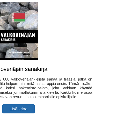
kovenäjän sanakirja
3 000 valkovenäjänkielistä sanaa ja fraasia, jotka on
valita helpommin, mitä haluat oppia ensin. Tämän lisäksi
tää kaksi hakemisto-osiota, joita voidaan käyttää
miseksi jommallakummalla kielellä. Kaikki kolme osaa
stavan resurssin kaikentasoisille opiskelijoille
Lisätietoa