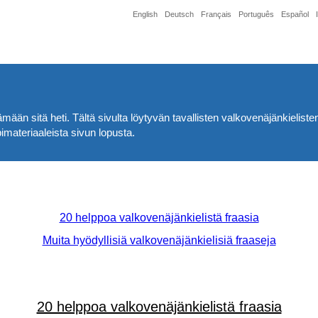
English
Deutsch
Français
Português
Español
mään sitä heti. Tältä sivulta löytyvän tavallisten valkovenäjänkielisten
imateriaaleista sivun lopusta.
20 helppoa valkovenäjänkielistä fraasia
Muita hyödyllisiä valkovenäjänkielisiä fraaseja
20 helppoa valkovenäjänkielistä fraasia