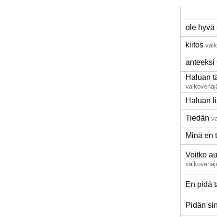
ole hyvä
kiitos
val
anteeksi
Haluan 
valkovenäj
Haluan l
Tiedän
v
Minä en 
Voitko a
valkovenäj
En pidä t
Pidän si