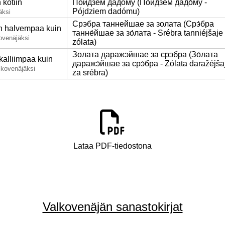
kotiin
Пойдзем дадому (По́йдзем дадо́му -
Pójdziem dadómu)
äksi
Срэбра таннейшае за золата (Срэ́бра
n halvempaa kuin
танне́йшае за зо́лата - Srébra tanniéjšaje
ovenäjäksi
zólata)
Золата даражэйшае за срэбра (Зо́лата
kalliimpaa kuin
даражэ́йшае за срэ́бра - Zólata daražéjša
lkovenäjäksi
za srébra)
Lataa PDF-tiedostona
Valkovenäjän sanastokirjat