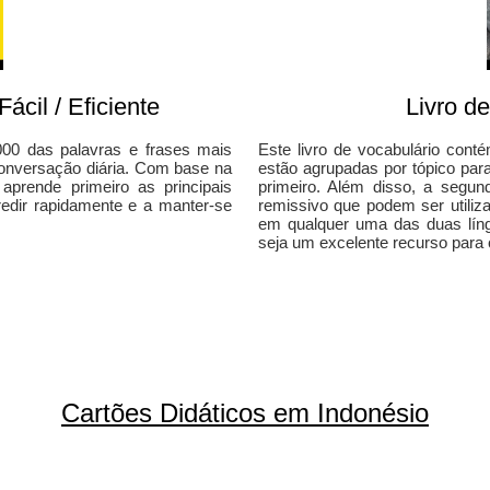
ácil / Eficiente
Livro d
000 das palavras e frases mais
Este livro de vocabulário con
conversação diária. Com base na
estão agrupadas por tópico par
 aprende primeiro as principais
primeiro. Além disso, a segu
gredir rapidamente e a manter-se
remissivo que podem ser utiliz
em qualquer uma das duas líng
seja um excelente recurso para 
Cartões Didáticos em Indonésio