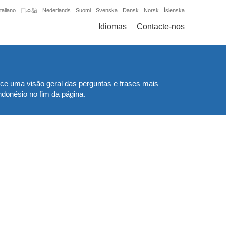
Italiano
日本語
Nederlands
Suomi
Svenska
Dansk
Norsk
Íslenska
Idiomas
Contacte-nos
ece uma visão geral das perguntas e frases mais
donésio no fim da página.