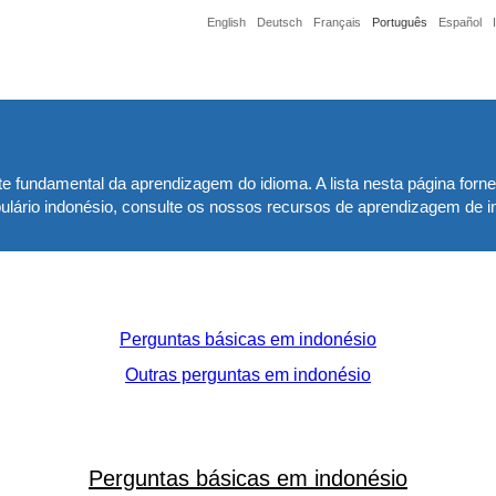
English
Deutsch
Français
Português
Español
e fundamental da aprendizagem do idioma. A lista nesta página forn
lário indonésio, consulte os nossos recursos de aprendizagem de in
Perguntas básicas em indonésio
Outras perguntas em indonésio
Perguntas básicas em indonésio