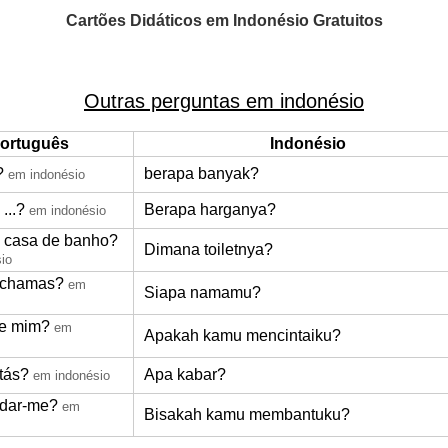
Cartões Didáticos em Indonésio Gratuitos
Outras perguntas em indonésio
ortuguês
Indonésio
?
berapa banyak?
em indonésio
...?
Berapa harganya?
em indonésio
 casa de banho?
Dimana toiletnya?
io
 chamas?
em
Siapa namamu?
de mim?
em
Apakah kamu mencintaiku?
tás?
Apa kabar?
em indonésio
udar-me?
em
Bisakah kamu membantuku?