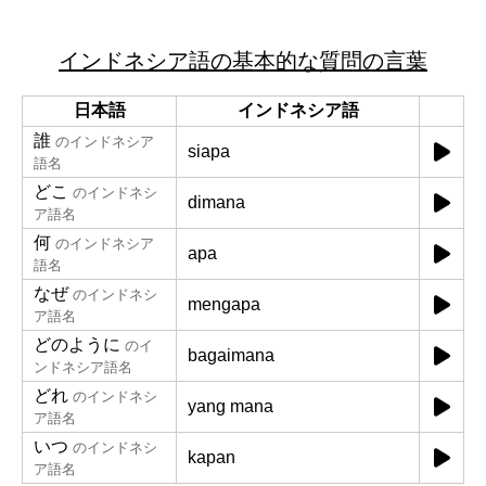
インドネシア語の基本的な質問の言葉
日本語
インドネシア語
誰
のインドネシア
siapa
語名
どこ
のインドネシ
dimana
ア語名
何
のインドネシア
apa
語名
なぜ
のインドネシ
mengapa
ア語名
どのように
のイ
bagaimana
ンドネシア語名
どれ
のインドネシ
yang mana
ア語名
いつ
のインドネシ
kapan
ア語名