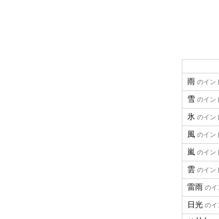
雨
のイン
雪
のイン
氷
のイン
風
のイン
嵐
のイン
雲
のイン
雷雨
のイ
日光
のイ