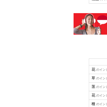
花
のイン
草
のイン
茎
のイン
花
のイン
種
のイン