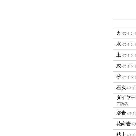
火
のイン
水
のイン
土
のイン
灰
のイン
砂
のイン
石炭
のイ
ダイヤモ
ア語名
溶岩
のイ
花崗岩
の
粘土
のイ