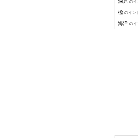
洞窟
のイ
極
のイン
海洋
のイ