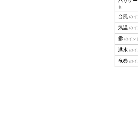
ハリケー
名
台風
のイ
気温
のイ
霧
のイン
洪水
のイ
竜巻
のイ