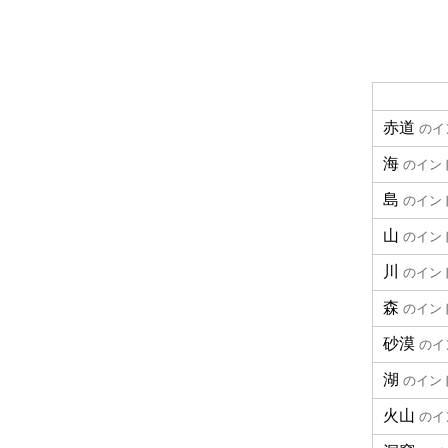
赤道
のイ
海
のイン
島
のイン
山
のイン
川
のイン
森
のイン
砂漠
のイ
湖
のイン
火山
のイ