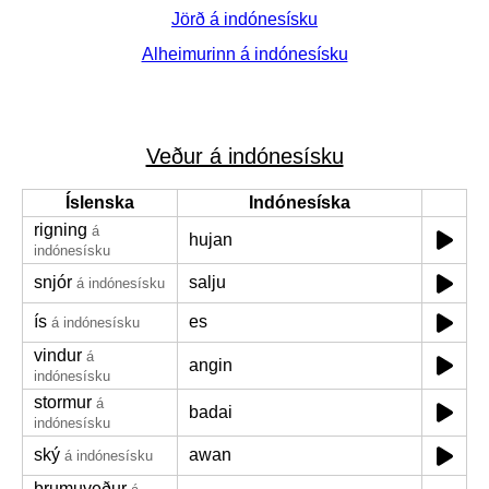
Jörð á indónesísku
Alheimurinn á indónesísku
Veður á indónesísku
Íslenska
Indónesíska
rigning
á
hujan
indónesísku
snjór
salju
á indónesísku
ís
es
á indónesísku
vindur
á
angin
indónesísku
stormur
á
badai
indónesísku
ský
awan
á indónesísku
þrumuveður