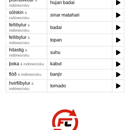
á
hujan badai
indónesísku
sólskin
á
sinar matahari
indónesísku
fellibylur
á
badai
indónesísku
fellibylur
á
topan
indónesísku
hitastig
á
suhu
indónesísku
þoka
kabut
á indónesísku
flóð
banjir
á indónesísku
hvirfilbylur
á
tornado
indónesísku