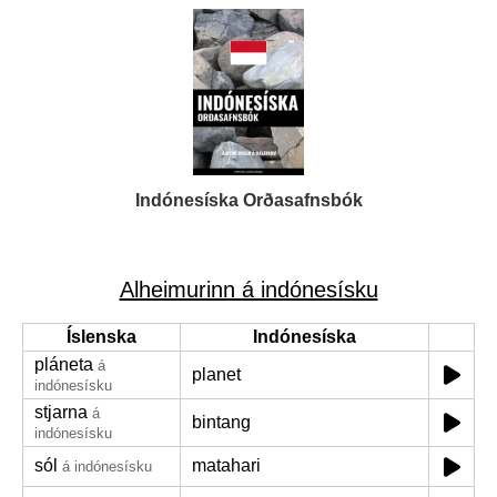
Indónesíska Orðasafnsbók
Alheimurinn á indónesísku
Íslenska
Indónesíska
pláneta
á
planet
indónesísku
stjarna
á
bintang
indónesísku
sól
matahari
á indónesísku