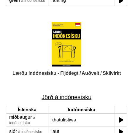
grein
ranting
á indónesísku
Lærðu Indónesísku - Fljótlegt / Auðvelt / Skilvirkt
Jörð á indónesísku
Íslenska
Indónesíska
miðbaugur
á
khatulistiwa
indónesísku
sjór
laut
á indónesísku