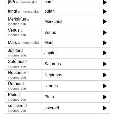
jörð
bumi
á indónesísku
tungl
bulan
á indónesísku
Merkúríus
á
Merkurius
indónesísku
Venus
á
Venus
indónesísku
Mars
Mars
á indónesísku
Júpiter
á
Jupiter
indónesísku
Satúrnus
á
Saturnus
indónesísku
Neptúnus
á
Neptunus
indónesísku
Úranus
á
Uranus
indónesísku
Plútó
á
Pluto
indónesísku
smástirni
á
asteroid
indónesísku