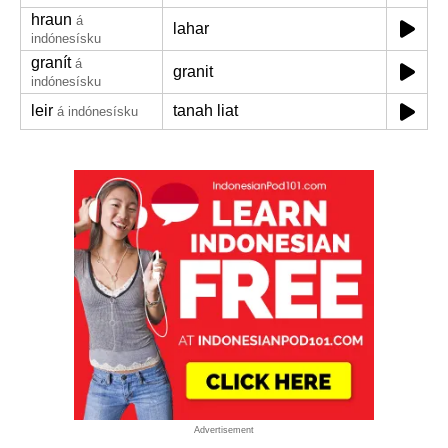
hraun
á
lahar
indónesísku
granít
á
granit
indónesísku
leir
tanah liat
á indónesísku
Advertisement