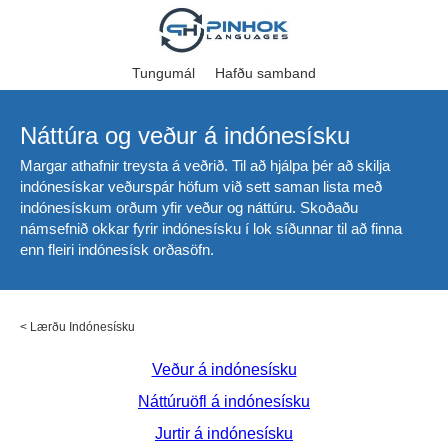
Tungumál
Hafðu samband
Náttúra og veður á indónesísku
Margar athafnir treysta á veðrið. Til að hjálpa þér að skilja
indónesískar veðurspár höfum við sett saman lista með
indónesískum orðum yfir veður og náttúru. Skoðaðu
námsefnið okkar fyrir indónesísku í lok síðunnar til að finna
enn fleiri indónesísk orðasöfn.
<
Lærðu Indónesísku
Veður á indónesísku
Náttúruöfl á indónesísku
Jurtir á indónesísku