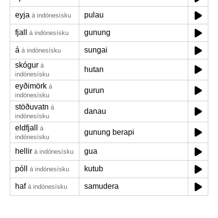
eyja
pulau
á indónesísku
fjall
gunung
á indónesísku
á
sungai
á indónesísku
skógur
á
hutan
indónesísku
eyðimörk
á
gurun
indónesísku
stöðuvatn
á
danau
indónesísku
eldfjall
á
gunung berapi
indónesísku
hellir
gua
á indónesísku
póll
kutub
á indónesísku
haf
samudera
á indónesísku