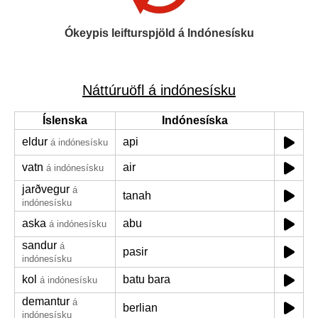
Ókeypis leifturspjöld á Indónesísku
Náttúruöfl á indónesísku
Íslenska
Indónesíska
eldur
api
á indónesísku
vatn
air
á indónesísku
jarðvegur
á
tanah
indónesísku
aska
abu
á indónesísku
sandur
á
pasir
indónesísku
kol
batu bara
á indónesísku
demantur
á
berlian
indónesísku