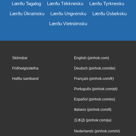
Lærðu Tagalog
Lærðu Tékknesku
Lærðu Tyrknesku
Lærðu Úkraínsku
Lærðu Ungversku
Lærðu Úsbeksku
Lærðu Víetnömsku
Skilmálar
English (pinhok.com)
Friðhelgisstefna
Deutsch (pinhok.com/de)
Hafðu samband
Français (pinhok.com/fr)
Português (pinhok.com/pt)
Español (pinhok.com/es)
Italiano (pinhok.com/it)
日本語 (pinhok.com/ja)
Nederlands (pinhok.com/nl)