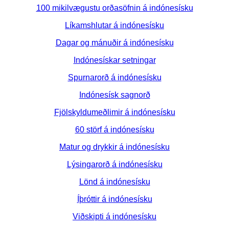
100 mikilvægustu orðasöfnin á indónesísku
Líkamshlutar á indónesísku
Dagar og mánuðir á indónesísku
Indónesískar setningar
Spurnarorð á indónesísku
Indónesísk sagnorð
Fjölskyldumeðlimir á indónesísku
60 störf á indónesísku
Matur og drykkir á indónesísku
Lýsingarorð á indónesísku
Lönd á indónesísku
Íþróttir á indónesísku
Viðskipti á indónesísku