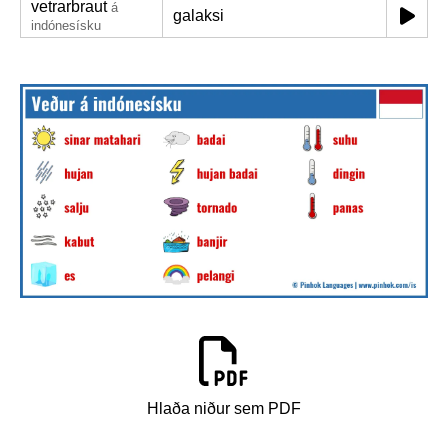
vetrarbraut
á
galaksi
indónesísku
Hlaða niður sem PDF