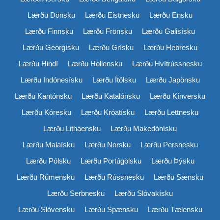
Lærðu Dönsku
Lærðu Eistnesku
Lærðu Ensku
Lærðu Finnsku
Lærðu Frönsku
Lærðu Galisísku
Lærðu Georgísku
Lærðu Grísku
Lærðu Hebresku
Lærðu Hindí
Lærðu Hollensku
Lærðu Hvítrússnesku
Lærðu Indónesísku
Lærðu Ítölsku
Lærðu Japönsku
Lærðu Kantónsku
Lærðu Katalónsku
Lærðu Kínversku
Lærðu Kóresku
Lærðu Króatísku
Lærðu Lettnesku
Lærðu Litháensku
Lærðu Makedónísku
Lærðu Malaísku
Lærðu Norsku
Lærðu Persnesku
Lærðu Pólsku
Lærðu Portúgölsku
Lærðu Þýsku
Lærðu Rúmensku
Lærðu Rússnesku
Lærðu Sænsku
Lærðu Serbnesku
Lærðu Slóvakísku
Lærðu Slóvensku
Lærðu Spænsku
Lærðu Tælensku