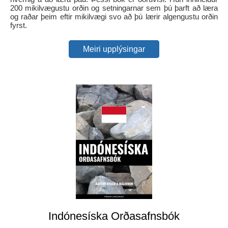
200 mikilvægustu orðin og setningarnar sem þú þarft að læra
og raðar þeim eftir mikilvægi svo að þú lærir algengustu orðin
fyrst.
Meiri upplýsingar
Indónesíska Orðasafnsbók