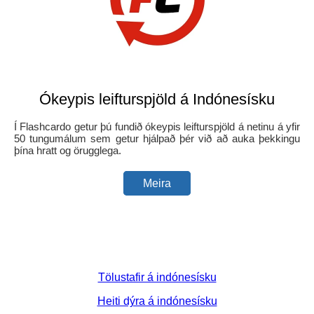
Ókeypis leifturspjöld á Indónesísku
Í Flashcardo getur þú fundið ókeypis leifturspjöld á netinu á yfir
50 tungumálum sem getur hjálpað þér við að auka þekkingu
þína hratt og örugglega.
Meira
Tölustafir á indónesísku
Heiti dýra á indónesísku