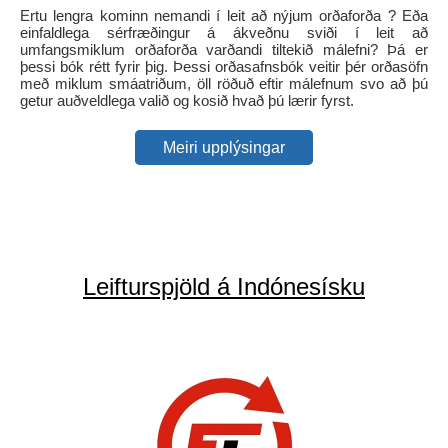
Ertu lengra kominn nemandi í leit að nýjum orðaforða ? Eða
einfaldlega sérfræðingur á ákveðnu sviði í leit að
umfangsmiklum orðaforða varðandi tiltekið málefni? Þá er
þessi bók rétt fyrir þig. Þessi orðasafnsbók veitir þér orðasöfn
með miklum smáatriðum, öll röðuð eftir málefnum svo að þú
getur auðveldlega valið og kosið hvað þú lærir fyrst.
Meiri upplýsingar
Leifturspjöld á Indónesísku