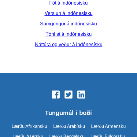
Föt á indónesísku
Verslun á indónesísku
Samgöngur á indónesísku
Tónlist á indónesísku
Náttúra og veður á indónesísku
Tungumál í boði
Lærðu Afríkansku
Lærðu Arabísku
Lærðu Armensku
Lærðu Asersku
Lærðu Bengalsku
Lærðu Búlgörsku