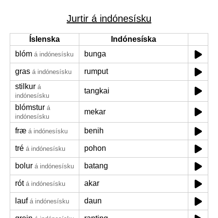
Jurtir á indónesísku
Íslenska
Indónesíska
blóm
bunga
á indónesísku
gras
rumput
á indónesísku
stilkur
á
tangkai
indónesísku
blómstur
á
mekar
indónesísku
fræ
benih
á indónesísku
tré
pohon
á indónesísku
bolur
batang
á indónesísku
rót
akar
á indónesísku
lauf
daun
á indónesísku