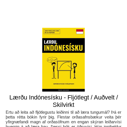
Lærðu Indónesísku - Fljótlegt / Auðvelt /
Skilvirkt
Ertu að leita að fljótlegustu leiðinni til að læra tungumál? Þá er
þetta rétta bókin fyrir þig. Flestar orðasafnsbækur veita þér
yfirgnæfandi magn af orðasöfnum en engan skýran leiðarvísi
hvernig á að læra þau. Þessi bók er öðruvísi. Hún inniheldur