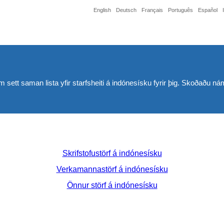
English
Deutsch
Français
Português
Español
fum sett saman lista yfir starfsheiti á indónesísku fyrir þig. Skoðaðu ná
Skrifstofustörf á indónesísku
Verkamannastörf á indónesísku
Önnur störf á indónesísku