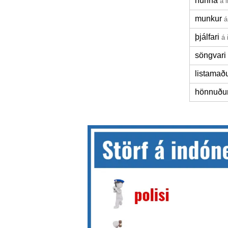
nunna
á 
munkur
á
þjálfari
á 
söngvari
listamað
hönnuðu