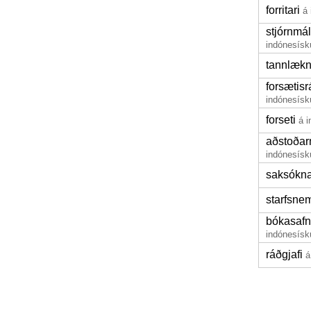
forritari
á
stjórnmá
indónesísk
tannlækn
forsætis
indónesísk
forseti
á 
aðstoða
indónesísk
saksókna
starfsne
bókasafn
indónesísk
ráðgjafi
á