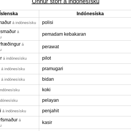
Önnur störf á indónesísku
Íslenska
Indónesíska
maður
polisi
á indónesísku
iðsmaður
á
pemadam kebakaran
u
rfræðingur
á
perawat
u
r
pilot
á indónesísku
pramugari
á indónesísku
bidan
á indónesísku
koki
indónesísku
pelayan
ndónesísku
i
penjahit
á indónesísku
rfsmaður
á
kasir
u