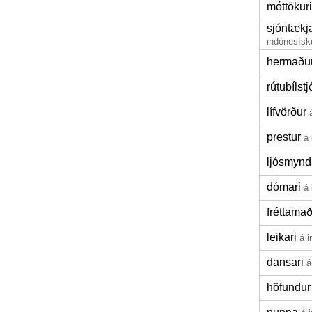
móttökuri
sjóntækj
indónesísk
hermaðu
rútubílstj
lífvörður
prestur
á
ljósmynd
dómari
á
fréttama
leikari
á 
dansari
á
höfundur