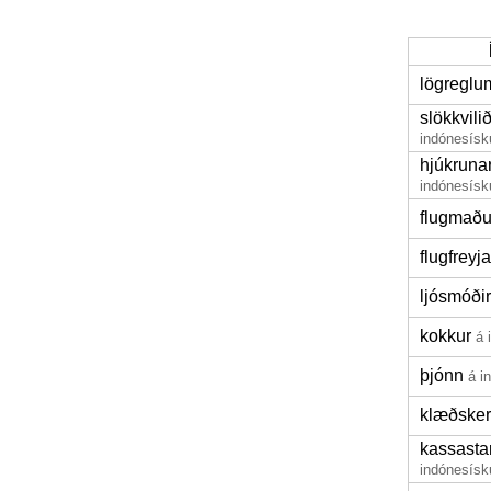
lögreglu
slökkvil
indónesísk
hjúkruna
indónesísk
flugmaðu
flugfreyja
ljósmóðir
kokkur
á 
þjónn
á i
klæðsker
kassasta
indónesísk