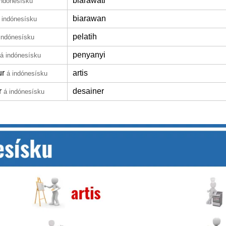
biarawati
indónesísku
biarawan
 indónesísku
pelatih
indónesísku
penyanyi
á indónesísku
ur
artis
á indónesísku
r
desainer
á indónesísku