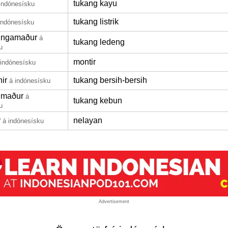
tukang kayu
indónesísku
tukang listrik
indónesísku
ingamaður
á
tukang ledeng
u
montir
 indónesísku
ir
tukang bersih-bersih
á indónesísku
umaður
á
tukang kebun
u
r
nelayan
á indónesísku
Advertisement