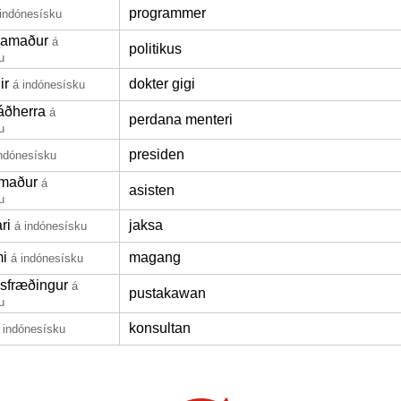
programmer
 indónesísku
lamaður
á
politikus
u
ir
dokter gigi
á indónesísku
ráðherra
á
perdana menteri
u
presiden
indónesísku
rmaður
á
asisten
u
ri
jaksa
á indónesísku
mi
magang
á indónesísku
sfræðingur
á
pustakawan
u
konsultan
 indónesísku