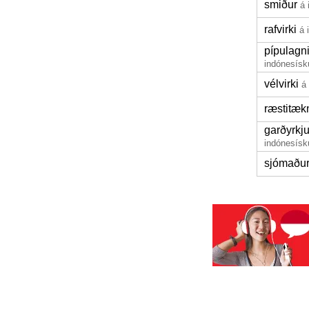
smiður
á 
rafvirki
á 
pípulagn
indónesísk
vélvirki
á
ræstitækn
garðyrkj
indónesísk
sjómaðu