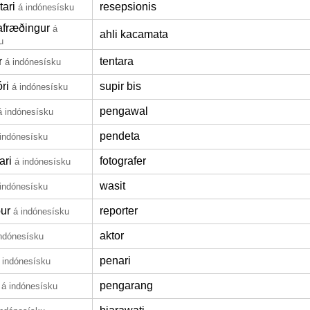
tari
resepsionis
á indónesísku
afræðingur
á
ahli kacamata
u
r
tentara
á indónesísku
óri
supir bis
á indónesísku
pengawal
á indónesísku
pendeta
 indónesísku
ari
fotografer
á indónesísku
wasit
 indónesísku
ður
reporter
á indónesísku
aktor
indónesísku
penari
 indónesísku
pengarang
á indónesísku