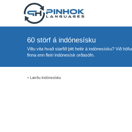
60 störf á indónesísku
Viltu vita hvað starfið þitt heitir á indónesísku? Við hö
finna enn fleiri indónesísk orðasöfn.
<
Lærðu Indónesísku