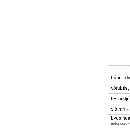
bóndi
á i
vörubílstj
lestarstjó
slátrari
á 
bygging
indónesísk