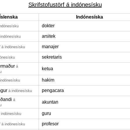
Skrifstofustörf á indónesísku
Íslenska
Indónesíska
dokter
indónesísku
arsitek
 indónesísku
r
manajer
á indónesísku
sekretaris
dónesísku
formaður
á
ketua
u
hakim
 indónesísku
ngur
pengacara
á indónesísku
oðandi
á
akuntan
u
guru
 indónesísku
r
profesor
á indónesísku