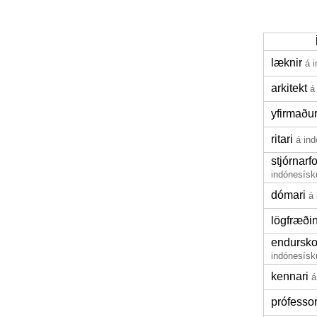
læknir
á 
arkitekt
á
yfirmaðu
ritari
á in
stjórnar
indónesísk
dómari
á
lögfræði
endursk
indónesísk
kennari
á
prófesso