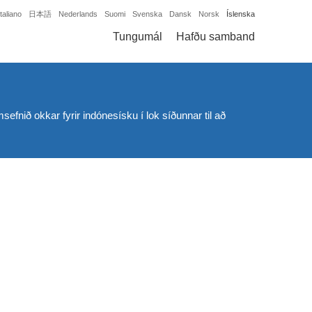
Italiano
日本語
Nederlands
Suomi
Svenska
Dansk
Norsk
Íslenska
Tungumál
Hafðu samband
msefnið okkar fyrir indónesísku í lok síðunnar til að