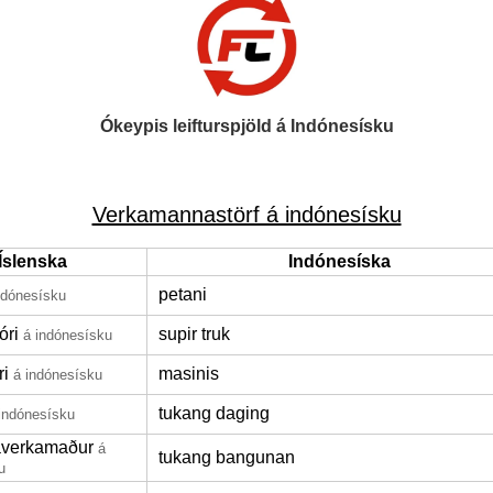
Ókeypis leifturspjöld á Indónesísku
Verkamannastörf á indónesísku
Íslenska
Indónesíska
petani
ndónesísku
óri
supir truk
á indónesísku
ri
masinis
á indónesísku
tukang daging
indónesísku
averkamaður
á
tukang bangunan
u