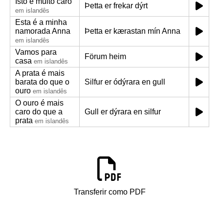
Isto é muito caro
Þetta er frekar dýrt
em islandês
Esta é a minha
namorada Anna
Þetta er kærastan mín Anna
em islandês
Vamos para
Förum heim
casa
em islandês
A prata é mais
barata do que o
Silfur er ódýrara en gull
ouro
em islandês
O ouro é mais
caro do que a
Gull er dýrara en silfur
prata
em islandês
Transferir como PDF