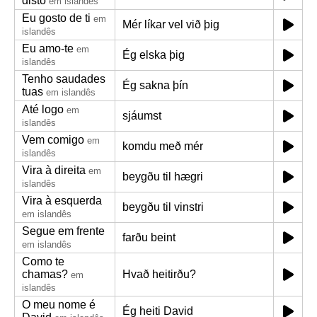
disto
em islandês
Eu gosto de ti
em
Mér líkar vel við þig
islandês
Eu amo-te
em
Ég elska þig
islandês
Tenho saudades
Ég sakna þín
tuas
em islandês
Até logo
em
sjáumst
islandês
Vem comigo
em
komdu með mér
islandês
Vira à direita
em
beygðu til hægri
islandês
Vira à esquerda
beygðu til vinstri
em islandês
Segue em frente
farðu beint
em islandês
Como te
chamas?
Hvað heitirðu?
em
islandês
O meu nome é
Ég heiti David