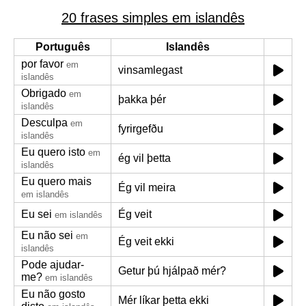
20 frases simples em islandês
Português
Islandês
por favor
em
vinsamlegast
islandês
Obrigado
em
þakka þér
islandês
Desculpa
em
fyrirgefðu
islandês
Eu quero isto
em
ég vil þetta
islandês
Eu quero mais
Ég vil meira
em islandês
Eu sei
Ég veit
em islandês
Eu não sei
em
Ég veit ekki
islandês
Pode ajudar-
Getur þú hjálpað mér?
me?
em islandês
Eu não gosto
Mér líkar þetta ekki