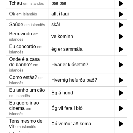
Tchau
bæ bæ
em islandês
Ok
allt í lagi
em islandês
Saúde
skál
em islandês
Bem-vindo
em
velkominn
islandês
Eu concordo
em
ég er sammála
islandês
Onde é a casa
de banho?
Hvar er klósettið?
em
islandês
Como estás?
em
Hvernig hefurðu það?
islandês
Eu tenho um cão
Ég á hund
em islandês
Eu quero ir ao
cinema
Ég vil fara í bíó
em
islandês
Tens mesmo de
Þú verður að koma
vir
em islandês