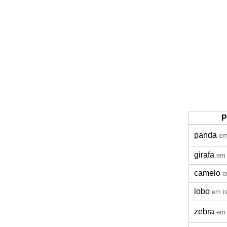
P
panda
em
girafa
em 
camelo
e
lobo
em i
zebra
em 