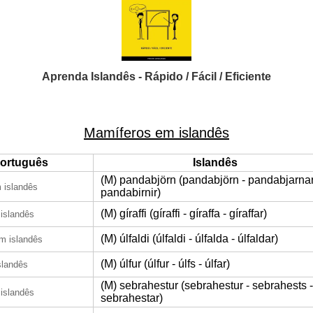
Aprenda Islandês - Rápido / Fácil / Eficiente
Mamíferos em islandês
ortuguês
Islandês
(M) pandabjörn (pandabjörn - pandabjarnar
 islandês
pandabirnir)
(M) gíraffi (gíraffi - gíraffa - gíraffar)
islandês
(M) úlfaldi (úlfaldi - úlfalda - úlfaldar)
m islandês
(M) úlfur (úlfur - úlfs - úlfar)
slandês
(M) sebrahestur (sebrahestur - sebrahests -
islandês
sebrahestar)