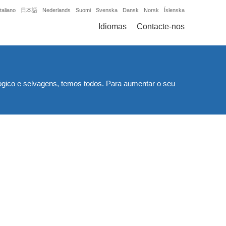
Italiano
日本語
Nederlands
Suomi
Svenska
Dansk
Norsk
Íslenska
Idiomas
Contacte-nos
ógico e selvagens, temos todos. Para aumentar o seu