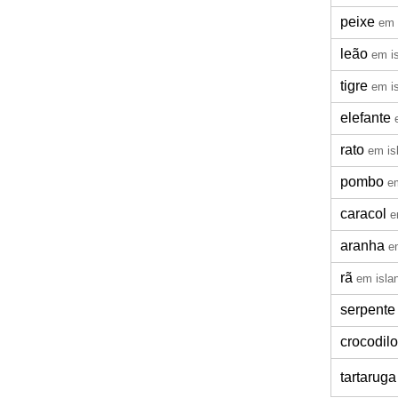
peixe
em 
leão
em i
tigre
em i
elefante
rato
em is
pombo
e
caracol
e
aranha
e
rã
em isla
serpente
crocodilo
tartaruga