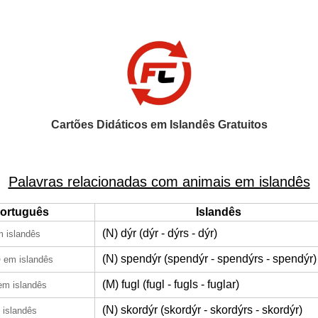
Cartões Didáticos em Islandês Gratuitos
Palavras relacionadas com animais em islandês
ortuguês
Islandês
(N) dýr (dýr - dýrs - dýr)
 islandês
o
(N) spendýr (spendýr - spendýrs - spendýr)
em islandês
(M) fugl (fugl - fugls - fuglar)
em islandês
(N) skordýr (skordýr - skordýrs - skordýr)
 islandês