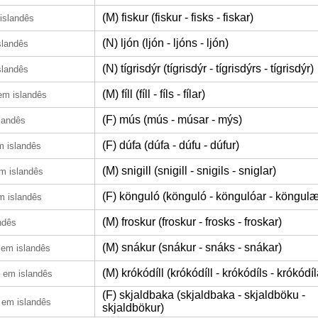
(M) fiskur (fiskur - fisks - fiskar)
islandês
(N) ljón (ljón - ljóns - ljón)
slandês
(N) tígrisdýr (tígrisdýr - tígrisdýrs - tígrisdýr)
slandês
(M) fíll (fíll - fíls - fílar)
em islandês
(F) mús (mús - músar - mýs)
landês
(F) dúfa (dúfa - dúfu - dúfur)
m islandês
(M) snigill (snigill - snigils - sniglar)
m islandês
(F) könguló (könguló - köngulóar - köngulæ
m islandês
(M) froskur (froskur - frosks - froskar)
ndês
(M) snákur (snákur - snáks - snákar)
em islandês
(M) krókódíll (krókódíll - krókódíls - krókódíl
em islandês
(F) skjaldbaka (skjaldbaka - skjaldböku -
em islandês
skjaldbökur)