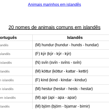
Animais marinhos em islandês
20 nomes de animais comuns em islandês
ortuguês
Islandês
(M) hundur (hundur - hunds - hundar)
landês
(F) kýr (kýr - kýr - kýr)
slandês
(N) svín (svín - svíns - svín)
islandês
(M) köttur (köttur - kattar - kettir)
slandês
(F) kind (kind - kindar - kindur)
 islandês
(M) hestur (hestur - hests - hestar)
 islandês
(M) api (api - apa - apar)
em islandês
(M) björn (björn - bjarnar - birnir)
slandês