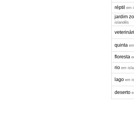
réptil
em i
jardim z
islandês
veterinár
quinta
em
floresta
e
rio
em isl
lago
em i
deserto
e