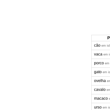
P
cão
em is
vaca
em i
porco
em 
gato
em i
ovelha
em
cavalo
em
macaco
urso
em i