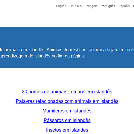
English
Deutsch
Français
Português
Español
e animais em islandês. Animais domésticos, animais de jardim zool
 aprendizagem de islandês no fim da página.
20 nomes de animais comuns em islandês
Palavras relacionadas com animais em islandês
Mamíferos em islandês
Pássaros em islandês
Insetos em islandês