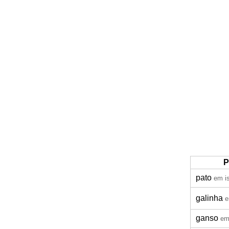
P
pato
em i
galinha
e
ganso
em