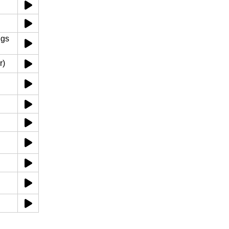
ngs
r)