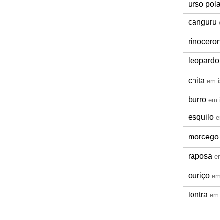
urso pola
canguru
rinocero
leopardo
chita
em i
burro
em 
esquilo
e
morcego
raposa
e
ouriço
em
lontra
em 