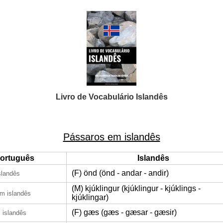
Livro de Vocabulário Islandês
Pássaros em islandês
ortuguês
Islandês
(F) önd (önd - andar - andir)
slandês
(M) kjúklingur (kjúklingur - kjúklings -
m islandês
kjúklingar)
(F) gæs (gæs - gæsar - gæsir)
 islandês