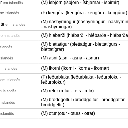
r
(M) ísbjörn (ísbjörn - ísbjarnar - ísbirnir)
em islandês
(F) kengúra (kengúra - kengúru - kengúrur)
em islandês
(M) nashyrningur (nashyrningur - nashyrni
nte
em islandês
- nashyrningar)
(M) hlébarði (hlébarði - hlébarða - hlébarða
em islandês
(M) blettatígur (blettatígur - blettatígurs -
slandês
blettatígrar)
(M) asni (asni - asna - asnar)
islandês
(M) íkorni (íkorni - íkorna - íkornar)
m islandês
(F) leðurblaka (leðurblaka - leðurblöku -
em islandês
leðurblökur)
(M) refur (refur - refs - refir)
m islandês
(M) broddgöltur (broddgöltur - broddgaltar -
 islandês
broddgeltir)
(M) otur (otur - oturs - otrar)
islandês