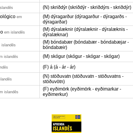
(N) skriðdýr (skriðdýr - skriðdýrs - skriðdýr)
slandês
oológico
(M) dýragarður (dýragarður - dýragarðs -
em
dýragarðar)
(M) dýralæknir (dýralæknir - dýralæknis -
io
em islandês
dýralæknar)
(M) bóndabær (bóndabær - bóndabæjar -
 islandês
bóndabæir)
(M) skógur (skógur - skógar - skógar)
m islandês
(F) á (á - ár - ár)
andês
(N) stöðuvatn (stöðuvatn - stöðuvatns -
slandês
stöðuvötn)
(F) eyðimörk (eyðimörk - eyðimarkar -
m islandês
eyðimerkur)