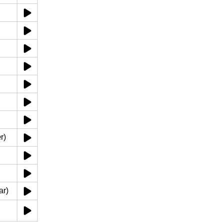
r)
ar)